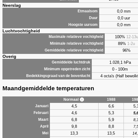
Neerslag
0,0 mm
Etmaalsom
0,0 uur
Duur
0,0 mm
Hoogste uursom
Luchtvochtigheid
100%
12-13
Maximale relatieve vochtigheid
89%
1-2u
Minimale relatieve vochtigheid
96%
Gemiddelde relatieve vochtigheid
Overig
1.028,1 hPa
Gemiddelde luchtdruk
0 - 100m
Minimum opgetreden zicht
4 octa's (Half bewolkt
Bedekkingsgraad van de bovenlucht
Maandgemiddelde temperaturen
Normaal
1988
19
4,5
6,6
5,
Januari
4,6
5,3
Februari
5,
6,8
5,9
Maart
8,
9,8
8,8
April
7,
13,3
13,5
Mei
14,