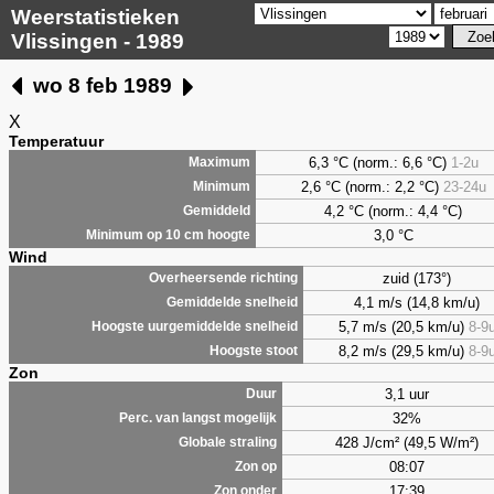
Weerstatistieken
Vlissingen - 1989
wo 8 feb 1989
X
Temperatuur
6,3 °C (norm.: 6,6 °C)
1-2u
Maximum
2,6 °C (norm.: 2,2 °C)
23-24u
Minimum
4,2 °C (norm.: 4,4 °C)
Gemiddeld
3,0 °C
Minimum op 10 cm hoogte
Wind
zuid (173°)
Overheersende richting
4,1 m/s (14,8 km/u)
Gemiddelde snelheid
5,7 m/s (20,5 km/u)
8-9
Hoogste uurgemiddelde snelheid
8,2 m/s (29,5 km/u)
8-9
Hoogste stoot
Zon
3,1 uur
Duur
32%
Perc. van langst mogelijk
428 J/cm² (49,5 W/m²)
Globale straling
08:07
Zon op
17:39
Zon onder