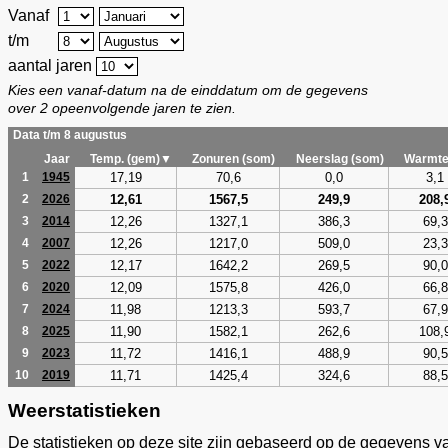
Vanaf
t/m
aantal jaren
Kies een vanaf-datum na de einddatum om de gegevens
over 2 opeenvolgende jaren te zien.
Data t/m 8 augustus
Jaar
Temp. (gem)▼
Zonuren (som)
Neerslag (som)
Warmte
17,19
70,6
0,0
3,1
1
1945
12,61
1567,5
249,9
208,
2
2026
12,26
1327,1
386,3
69,3
3
2014
12,26
1217,0
509,0
23,3
4
2007
12,17
1642,2
269,5
90,0
5
2022
12,09
1575,8
426,0
66,8
6
2020
11,98
1213,3
593,7
67,9
7
2024
11,90
1582,1
262,6
108,
8
2025
11,72
1416,1
488,9
90,5
9
2023
11,71
1425,4
324,6
88,5
10
2019
Weerstatistieken
De statistieken op deze site zijn gebaseerd op de gegevens v