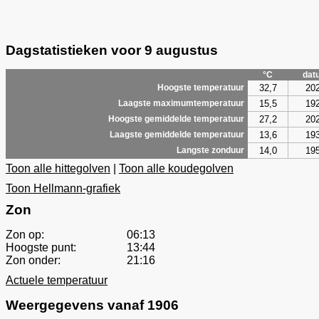
Dagstatistieken voor 9 augustus
°C
dat
32,7
20
Hoogste temperatuur
15,5
19
Laagste maximumtemperatuur
27,2
20
Hoogste gemiddelde temperatuur
13,6
19
Laagste gemiddelde temperatuur
14,0
19
Langste zonduur
Toon alle hittegolven
|
Toon alle koudegolven
Toon Hellmann-grafiek
Zon
Zon op:
06:13
Hoogste punt:
13:44
Zon onder:
21:16
Actuele temperatuur
Weergegevens vanaf 1906