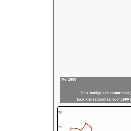
Mei 1990
T.o.v. huidige klimaatnormaal 
T.o.v. klimaatnormaal voor 1990 
30
25