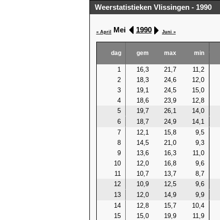
Weerstatistieken Vlissingen - 1990
Mei
1990
« April
Juni »
dag
gem
max
min
1
16,3
21,7
11,2
2
18,3
24,6
12,0
3
19,1
24,5
15,0
4
18,6
23,9
12,8
5
19,7
26,1
14,0
6
18,7
24,9
14,1
7
12,1
15,8
9,5
8
14,5
21,0
9,3
9
13,6
16,3
11,0
10
12,0
16,8
9,6
11
10,7
13,7
8,7
12
10,9
12,5
9,6
13
12,0
14,9
9,9
14
12,8
15,7
10,4
15
15,0
19,9
11,9