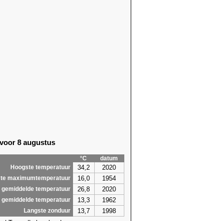
35)
20,4 (1918)
35)
22,9 (1918)
35)
19,4 (1918)
07)
19,4 (2014)
07)
20,1 (1989)
55)
20,3 (1918)
75)
22,6 (1922)
13)
23,1 (1922)
13)
22,3 (1922)
62)
22,1
(2026)
34)
22,8
(2026)
61)
21,1 (1929)
61)
21,7 (1944)
 voor 8 augustus
07)
22,8 (1944)
75)
21,3
(2026)
°C
datum
75)
21,9 (1947)
34,2
2020
Hoogste temperatuur
4,5
23,1
16,0
1954
te maximumtemperatuur
26,8
2020
 gemiddelde temperatuur
13,3
1962
 gemiddelde temperatuur
13,7
1998
Langste zonduur