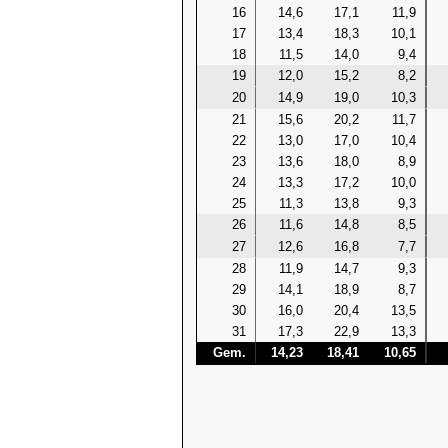
16
14,6
17,1
11,9
17
13,4
18,3
10,1
18
11,5
14,0
9,4
19
12,0
15,2
8,2
20
14,9
19,0
10,3
21
15,6
20,2
11,7
22
13,0
17,0
10,4
23
13,6
18,0
8,9
24
13,3
17,2
10,0
25
11,3
13,8
9,3
26
11,6
14,8
8,5
27
12,6
16,8
7,7
28
11,9
14,7
9,3
29
14,1
18,9
8,7
30
16,0
20,4
13,5
31
17,3
22,9
13,3
Gem.
14,23
18,41
10,65