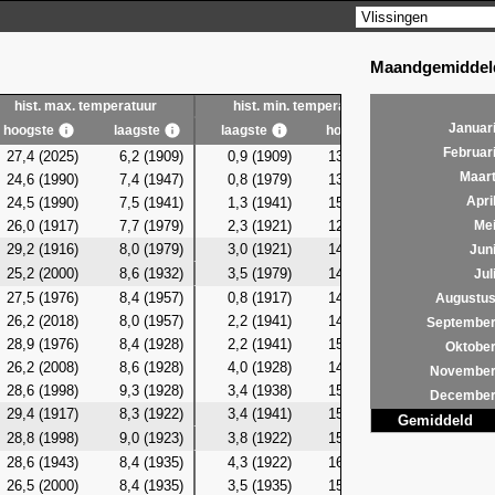
Maandgemiddeld
hist. max. temperatuur
hist. min. temperatuur
hist. g
Januar
hoogste
laagste
laagste
hoogste
laagste
Februar
27,4 (2025)
6,2 (1909)
0,9 (1909)
13,1 (2025)
4,9 (19
Maar
24,6 (1990)
7,4 (1947)
0,8 (1979)
13,2
(2026)
4,5 (19
24,5 (1990)
7,5 (1941)
1,3 (1941)
15,0 (1990)
5,0 (19
Apri
26,0 (1917)
7,7 (1979)
2,3 (1921)
12,8 (1990)
4,8 (19
Me
29,2 (1916)
8,0 (1979)
3,0 (1921)
14,0 (1990)
5,1 (19
Jun
25,2 (2000)
8,6 (1932)
3,5 (1979)
14,1 (1990)
6,2 (19
Jul
27,5 (1976)
8,4 (1957)
0,8 (1917)
14,3 (2018)
5,9 (19
Augustu
26,2 (2018)
8,0 (1957)
2,2 (1941)
14,6 (2016)
5,9 (19
Septembe
28,9 (1976)
8,4 (1928)
2,2 (1941)
15,5 (2016)
6,5 (19
Oktobe
26,2 (2008)
8,6 (1928)
4,0 (1928)
14,7 (2008)
6,4 (19
Novembe
28,6 (1998)
9,3 (1928)
3,4 (1938)
15,9 (1998)
6,4 (19
Decembe
29,4 (1917)
8,3 (1922)
3,4 (1941)
15,0 (1920)
6,5 (19
Gemiddeld
28,8 (1998)
9,0 (1923)
3,8 (1922)
15,2 (2024)
6,4 (19
28,6 (1943)
8,4 (1935)
4,3 (1922)
16,0 (1998)
6,5 (19
26,5 (2000)
8,4 (1935)
3,5 (1935)
15,3 (2000)
5,8 (19