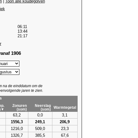
n
|
Toon alle koudegolven
iek
06:11
13:44
21:17
r
anaf 1906
um na de einddatum om de
envolgende jaren te zien.
s
p.
Zonuren
Neerslag
Warmtegetal
)▼
(som)
(som)
63,2
0,0
3,1
1556,3
249,1
206,9
1216,0
509,0
23,3
1326,7
385,5
67,6