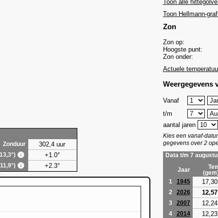
Toon alle hittegolve
Toon Hellmann-graf
Zon
Zon op:
Hoogste punt:
Zon onder:
Actuele temperatuu
Weergegevens v
Vanaf
t/m
aantal jaren
Kies een vanaf-dat
gegevens over 2 ope
302,4 uur
Zonduur
+1.0°
(13,3°)
Data t/m 7 augustu
+2.3°
(11,9°)
Tem
Jaar
(gem
17,30
1
1945
12,57
2
2026
12,24
3
2007
12,23
4
2014