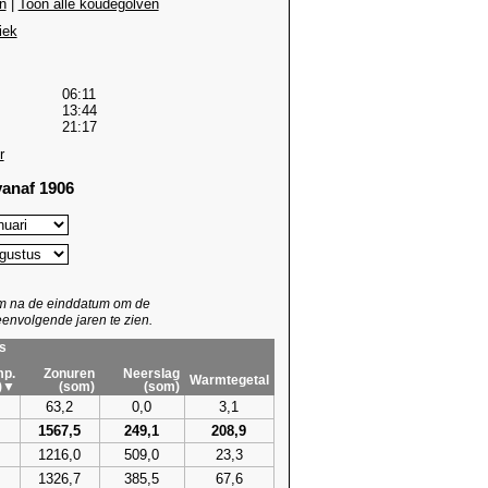
n
|
Toon alle koudegolven
iek
06:11
13:44
21:17
r
anaf 1906
um na de einddatum om de
envolgende jaren te zien.
s
p.
Zonuren
Neerslag
Warmtegetal
)▼
(som)
(som)
63,2
0,0
3,1
1567,5
249,1
208,9
1216,0
509,0
23,3
1326,7
385,5
67,6