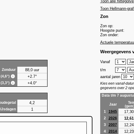
Toon alle hittegolve
Toon Hellmann-graf
Zon
Zon op:
Hoogste punt:
Zon onder:
Actuele temperatuu
Weergegevens v
Vanaf
88,0 uur
t/m
Zonduur
+2.7°
 (4,6°)
aantal jaren
+4.0°
 (3,3°)
Kies een vanaf-dat
gegevens over 2 ope
Data t/m 7 augustu
4,2
oudegetal
Tem
Jaar
(gem
1
IJsdagen
17,30
1
1945
12,61
2
2026
12,24
3
2007
12,23
4
2014