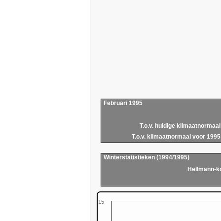
Februari 1995
T.o.v. huidige klimaatnormaal
T.o.v. klimaatnormaal voor 1995
Winterstatistieken (1994/1995)
Hellmann-k
15