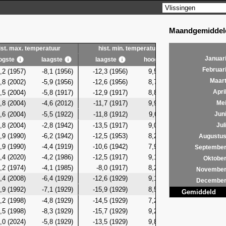
Maandgemiddeld
ist. max. temperatuur
hist. min. temperatuur
hist. g
Januar
ogste
laagste
laagste
hoogste
laagste
Februar
,2 (1957)
-8,1 (1956)
-12,3 (1956)
9,5 (2016)
-10,9 (19
Maar
,8 (2002)
-5,9 (1956)
-12,6 (1956)
8,7 (1923)
-9,3 (19
,5 (2004)
-5,8 (1917)
-12,9 (1917)
8,8 (2004)
-8,8 (19
Apri
,8 (2004)
-4,6 (2012)
-11,7 (1917)
9,9 (2004)
-8,6 (19
Me
,6 (2004)
-5,5 (1922)
-11,8 (1912)
9,0 (2011)
-7,0 (19
Jun
,8 (2004)
-2,8 (1942)
-13,5 (1917)
9,0 (2024)
-8,2 (19
Jul
,9 (1990)
-6,2 (1942)
-12,5 (1953)
8,2 (1990)
-8,0 (19
Augustu
,9 (1990)
-4,4 (1919)
-10,6 (1942)
7,9 (2022)
-7,5 (19
Septembe
,4 (2020)
-4,2 (1986)
-12,5 (1917)
9,1 (2024)
-6,8 (19
Oktobe
,2 (1974)
-4,1 (1985)
-8,0 (1917)
8,2 (1918)
-5,7 (19
Novembe
,4 (2008)
-6,4 (1929)
-12,6 (1929)
9,1 (2002)
-9,9 (19
Decembe
,9 (1992)
-7,1 (1929)
-15,9 (1929)
8,5 (2002)
-11,6 (19
Gemiddeld
,2 (1998)
-4,8 (1929)
-14,5 (1929)
7,2 (1998)
-9,5 (19
,5 (1998)
-8,3 (1929)
-15,7 (1929)
9,2 (1958)
-11,6 (19
,0 (2024)
-5,8 (1929)
-13,5 (1929)
9,8 (2024)
-9,1 (19