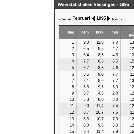
Weerstatistieken Vlissingen - 1995
Februari
1995
« Januari
Maart »
h
dag
gem
max
min
ho
1
9,3
11,8
7,0
13
2
6,5
8,5
4,7
12
3
6,4
8,5
4,5
13
4
7,7
8,8
6,5
15
5
6,7
8,6
4,6
12
6
8,5
9,0
7,7
11
7
8,1
8,6
7,7
13
8
6,3
9,3
3,0
12
9
3,7
4,6
2,8
12
10
5,3
8,0
3,0
12
11
9,0
11,4
7,4
12
12
8,7
10,7
7,5
11
13
8,6
10,7
7,0
12
14
8,3
9,6
6,3
12
15
9,4
11,4
7,9
15