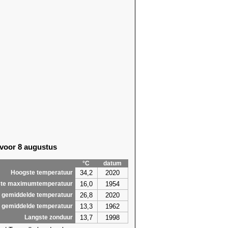
29)
10,9 (2020)
56)
10,1 (2024)
29)
10,2 (1989)
29)
9,9 (1989)
56)
11,9 (1990)
56)
10,2 (2016)
56)
9,4 (2024)
56)
10,4 (2021)
56)
11,0 (1990)
56)
10,5
(2026)
86)
10,7 (2019)
29)
9,5
(2026)
18)
9,9 (2007)
 voor 8 augustus
1,6
12,2
°C
datum
34,2
2020
Hoogste temperatuur
16,0
1954
te maximumtemperatuur
26,8
2020
 gemiddelde temperatuur
13,3
1962
 gemiddelde temperatuur
13,7
1998
Langste zonduur