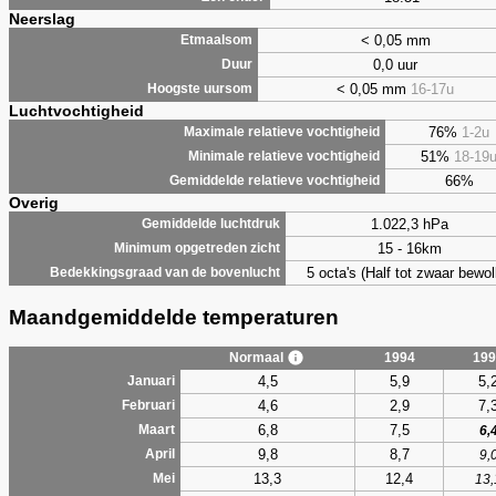
Neerslag
< 0,05 mm
Etmaalsom
0,0 uur
Duur
< 0,05 mm
16-17u
Hoogste uursom
Luchtvochtigheid
76%
1-2u
Maximale relatieve vochtigheid
51%
18-19
Minimale relatieve vochtigheid
66%
Gemiddelde relatieve vochtigheid
Overig
1.022,3 hPa
Gemiddelde luchtdruk
15 - 16km
Minimum opgetreden zicht
5 octa's (Half tot zwaar bewol
Bedekkingsgraad van de bovenlucht
Maandgemiddelde temperaturen
Normaal
1994
199
4,5
5,9
5,
Januari
4,6
2,9
7,
Februari
6,8
7,5
Maart
6,
9,8
8,7
April
9,
13,3
12,4
Mei
13,