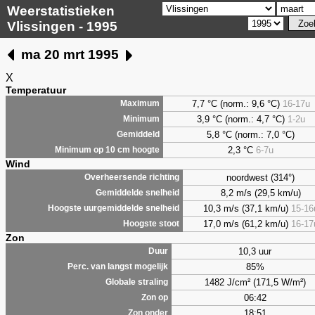
Weerstatistieken
Vlissingen - 1995
ma 20 mrt 1995
X
Temperatuur
7,7 °C (norm.: 9,6 °C)
16-17u
Maximum
3,9 °C (norm.: 4,7 °C)
1-2u
Minimum
5,8 °C (norm.: 7,0 °C)
Gemiddeld
2,3 °C
6-7u
Minimum op 10 cm hoogte
Wind
noordwest (314°)
Overheersende richting
8,2 m/s (29,5 km/u)
Gemiddelde snelheid
10,3 m/s (37,1 km/u)
15-16
Hoogste uurgemiddelde snelheid
17,0 m/s (61,2 km/u)
16-17
Hoogste stoot
Zon
10,3 uur
Duur
85%
Perc. van langst mogelijk
1482 J/cm² (171,5 W/m²)
Globale straling
06:42
Zon op
18:51
Zon onder