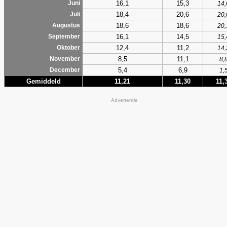
16,1
15,3
Juni
14,
18,4
20,6
Juli
20,
18,6
18,6
Augustus
20,
16,1
14,5
September
15,
12,4
11,2
Oktober
14,
8,5
11,1
November
8,
5,4
6,9
December
1,
Gemiddeld
11,21
11,30
11,
Advertentie