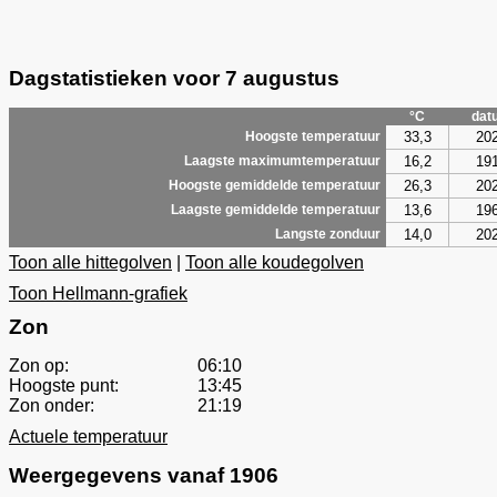
Dagstatistieken voor 7 augustus
°C
dat
33,3
20
Hoogste temperatuur
16,2
19
Laagste maximumtemperatuur
26,3
20
Hoogste gemiddelde temperatuur
13,6
19
Laagste gemiddelde temperatuur
14,0
20
Langste zonduur
Toon alle hittegolven
|
Toon alle koudegolven
Toon Hellmann-grafiek
Zon
Zon op:
06:10
Hoogste punt:
13:45
Zon onder:
21:19
Actuele temperatuur
Weergegevens vanaf 1906