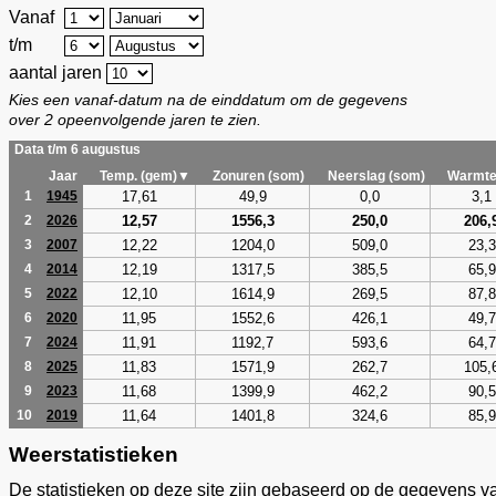
Vanaf
t/m
aantal jaren
Kies een vanaf-datum na de einddatum om de gegevens
over 2 opeenvolgende jaren te zien.
Data t/m 6 augustus
Jaar
Temp. (gem)▼
Zonuren (som)
Neerslag (som)
Warmte
17,61
49,9
0,0
3,1
1
1945
12,57
1556,3
250,0
206,
2
2026
12,22
1204,0
509,0
23,3
3
2007
12,19
1317,5
385,5
65,9
4
2014
12,10
1614,9
269,5
87,8
5
2022
11,95
1552,6
426,1
49,7
6
2020
11,91
1192,7
593,6
64,7
7
2024
11,83
1571,9
262,7
105,
8
2025
11,68
1399,9
462,2
90,5
9
2023
11,64
1401,8
324,6
85,9
10
2019
Weerstatistieken
De statistieken op deze site zijn gebaseerd op de gegevens v