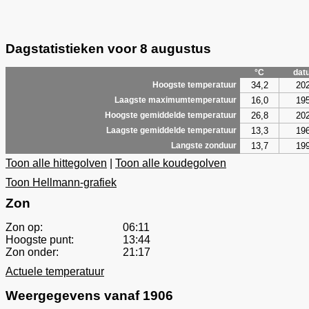
Dagstatistieken voor 8 augustus
°C
dat
34,2
20
Hoogste temperatuur
16,0
19
Laagste maximumtemperatuur
26,8
20
Hoogste gemiddelde temperatuur
13,3
19
Laagste gemiddelde temperatuur
13,7
19
Langste zonduur
Toon alle hittegolven
|
Toon alle koudegolven
Toon Hellmann-grafiek
Zon
Zon op:
06:11
Hoogste punt:
13:44
Zon onder:
21:17
Actuele temperatuur
Weergegevens vanaf 1906