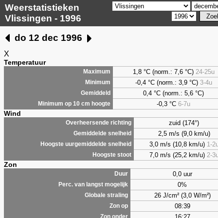
Weerstatistieken
Vlissingen - 1996
do 12 dec 1996
X
Temperatuur
1,8
°C (norm.: 7,6 °C)
24-25u
Maximum
-0,4 °C (norm.: 3,9 °C)
3-4u
Minimum
0,4
°C (norm.: 5,6 °C)
Gemiddeld
-0,3 °C
6-7u
Minimum op 10 cm hoogte
Wind
zuid (174°)
Overheersende richting
2,5 m/s (9,0 km/u)
Gemiddelde snelheid
3,0 m/s (10,8 km/u)
1-2
Hoogste uurgemiddelde snelheid
7,0 m/s (25,2 km/u)
2-3
Hoogste stoot
Zon
0,0 uur
Duur
0%
Perc. van langst mogelijk
26 J/cm² (3,0 W/m²)
Globale straling
08:39
Zon op
16:27
Zon onder