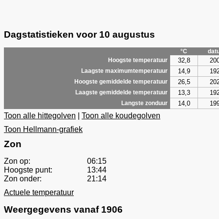
Dagstatistieken voor 10 augustus
°C
dat
32,8
20
Hoogste temperatuur
14,9
19
Laagste maximumtemperatuur
26,5
20
Hoogste gemiddelde temperatuur
13,3
19
Laagste gemiddelde temperatuur
14,0
19
Langste zonduur
Toon alle hittegolven
|
Toon alle koudegolven
Toon Hellmann-grafiek
Zon
Zon op:
06:15
Hoogste punt:
13:44
Zon onder:
21:14
Actuele temperatuur
Weergegevens vanaf 1906