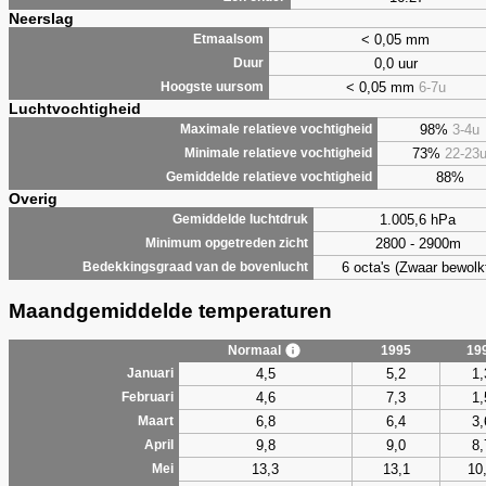
Neerslag
< 0,05 mm
Etmaalsom
0,0 uur
Duur
< 0,05 mm
6-7u
Hoogste uursom
Luchtvochtigheid
98%
3-4u
Maximale relatieve vochtigheid
73%
22-23
Minimale relatieve vochtigheid
88%
Gemiddelde relatieve vochtigheid
Overig
1.005,6 hPa
Gemiddelde luchtdruk
2800 - 2900m
Minimum opgetreden zicht
6 octa's (Zwaar bewolk
Bedekkingsgraad van de bovenlucht
Maandgemiddelde temperaturen
Normaal
1995
19
4,5
5,2
1,
Januari
4,6
7,3
1,
Februari
6,8
6,4
3,
Maart
9,8
9,0
8,
April
13,3
13,1
10
Mei