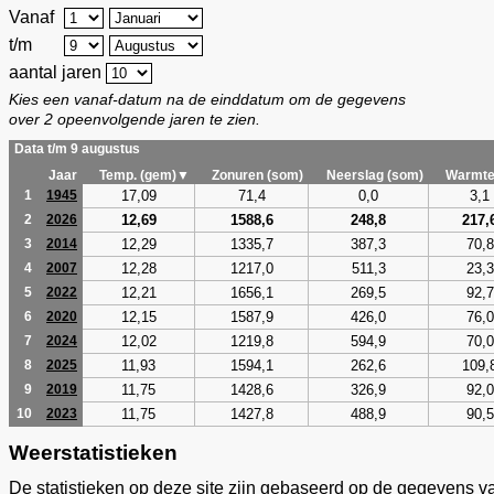
Vanaf
t/m
aantal jaren
Kies een vanaf-datum na de einddatum om de gegevens
over 2 opeenvolgende jaren te zien.
Data t/m 9 augustus
Jaar
Temp. (gem)▼
Zonuren (som)
Neerslag (som)
Warmte
17,09
71,4
0,0
3,1
1
1945
12,69
1588,6
248,8
217,
2
2026
12,29
1335,7
387,3
70,8
3
2014
12,28
1217,0
511,3
23,3
4
2007
12,21
1656,1
269,5
92,7
5
2022
12,15
1587,9
426,0
76,0
6
2020
12,02
1219,8
594,9
70,0
7
2024
11,93
1594,1
262,6
109,
8
2025
11,75
1428,6
326,9
92,0
9
2019
11,75
1427,8
488,9
90,5
10
2023
Weerstatistieken
De statistieken op deze site zijn gebaseerd op de gegevens v