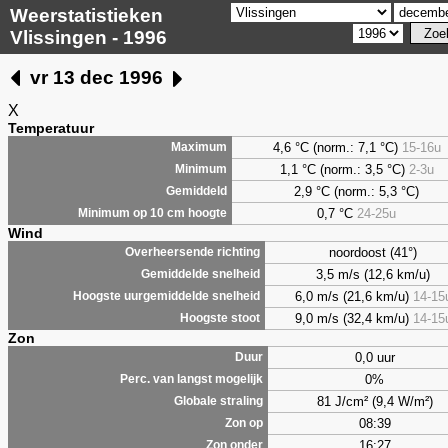
Weerstatistieken
Vlissingen - 1996
vr 13 dec 1996
X
Temperatuur
4,6 °C (norm.: 7,1 °C)
15-16u
Maximum
1,1 °C (norm.: 3,5 °C)
2-3u
Minimum
2,9 °C (norm.: 5,3 °C)
Gemiddeld
0,7 °C
24-25u
Minimum op 10 cm hoogte
Wind
noordoost (41°)
Overheersende richting
3,5 m/s (12,6 km/u)
Gemiddelde snelheid
6,0 m/s (21,6 km/u)
14-15
Hoogste uurgemiddelde snelheid
9,0 m/s (32,4 km/u)
14-15
Hoogste stoot
Zon
0,0 uur
Duur
0%
Perc. van langst mogelijk
81 J/cm² (9,4 W/m²)
Globale straling
08:39
Zon op
16:27
Zon onder