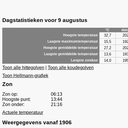
Dagstatistieken voor 9 augustus
°C
dat
32,7
20
Hoogste temperatuur
15,5
19
Laagste maximumtemperatuur
27,2
20
Hoogste gemiddelde temperatuur
13,6
19
Laagste gemiddelde temperatuur
14,0
19
Langste zonduur
Toon alle hittegolven
|
Toon alle koudegolven
Toon Hellmann-grafiek
Zon
Zon op:
06:13
Hoogste punt:
13:44
Zon onder:
21:16
Actuele temperatuur
Weergegevens vanaf 1906