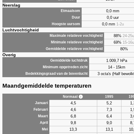
Neerslag
0,0 mm
Etmaalsom
0,0 uur
Duur
0,0 mm
1-2u
Hoogste uursom
Luchtvochtigheid
88%
24-25
Maximale relatieve vochtigheid
69%
15-16
Minimale relatieve vochtigheid
80%
Gemiddelde relatieve vochtigheid
Overig
1.009,7 hPa
Gemiddelde luchtdruk
14 - 15km
Minimum opgetreden zicht
3 octa's (Half bewolkt
Bedekkingsgraad van de bovenlucht
Maandgemiddelde temperaturen
Normaal
1995
19
4,5
5,2
1,
Januari
4,6
7,3
1,
Februari
6,8
6,4
3,
Maart
9,8
9,0
8,
April
13,3
13,1
10
Mei