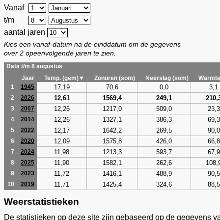
Vanaf
t/m
aantal jaren
Kies een vanaf-datum na de einddatum om de gegevens
over 2 opeenvolgende jaren te zien.
Data t/m 8 augustus
Jaar
Temp. (gem)▼
Zonuren (som)
Neerslag (som)
Warmte
17,19
70,6
0,0
3,1
1
1945
12,61
1569,4
249,1
210,
2
2026
12,26
1217,0
509,0
23,3
3
2007
12,26
1327,1
386,3
69,3
4
2014
12,17
1642,2
269,5
90,0
5
2022
12,09
1575,8
426,0
66,8
6
2020
11,98
1213,3
593,7
67,9
7
2024
11,90
1582,1
262,6
108,
8
2025
11,72
1416,1
488,9
90,5
9
2023
11,71
1425,4
324,6
88,5
10
2019
Weerstatistieken
De statistieken op deze site zijn gebaseerd op de gegevens v