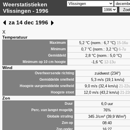
Weerstatistieken
Vlissingen - 1996
za 14 dec 1996
X
Temperatuur
5,2
°C (norm.: 6,7 °C)
15-16u
Maximum
0,7
°C (norm.: 3,2 °C)
6-7u
Minimum
2,8
°C (norm.: 5,0 °C)
Gemiddeld
-1,6 °C
12-13u
Minimum op 10 cm hoogte
Wind
zuidwest (234°)
Overheersende richting
5,3 m/s (19,1 km/u)
Gemiddelde snelheid
9,0 m/s (32,4 km/u)
21-22
Hoogste uurgemiddelde snelheid
12,0 m/s (43,2 km/u)
21-22
Hoogste stoot
Zon
6,0 uur
Duur
76%
Perc. van langst mogelijk
345 J/cm² (39,9 W/m²)
Globale straling
08:40
Zon op
16:27
Zon onder