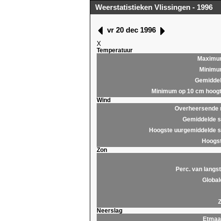
Weerstatistieken Vlissingen - 1996
vr 20 dec 1996
X
Temperatuur
Maximu
Minim
Gemidde
Minimum op 10 cm hoog
Wind
Overheersende r
Gemiddelde s
Hoogste uurgemiddelde s
Hoogst
Zon
Perc. van langst
Global
Neerslag
Etmaa