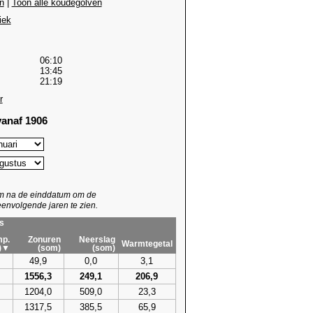
n
|
Toon alle koudegolven
iek
06:10
13:45
21:19
r
anaf 1906
um na de einddatum om de
envolgende jaren te zien.
s
p.
Zonuren
Neerslag
Warmtegetal
)▼
(som)
(som)
49,9
0,0
3,1
1556,3
249,1
206,9
1204,0
509,0
23,3
1317,5
385,5
65,9