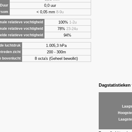
0,0 uur
Duur
< 0,05 mm
8-9u
ursom
100%
1-2u
ale relatieve vochtigheid
78%
23-24u
male relatieve vochtigheid
94%
lde relatieve vochtigheid
1.005,3 hPa
de luchtdruk
200 - 300m
treden zicht
8 octa's (Geheel bewolkt)
e bovenlucht
Dagstatistieken
Laags
Hoogste
Laagste