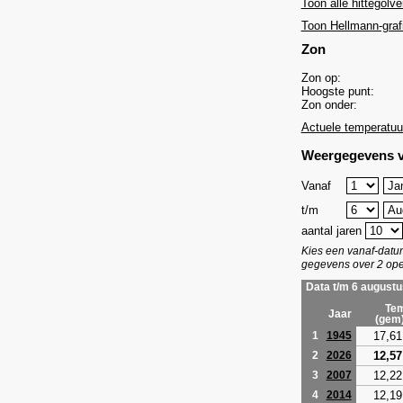
Toon alle hittegolve
Toon Hellmann-graf
Zon
Zon op:
Hoogste punt:
Zon onder:
Actuele temperatuu
Weergegevens v
Vanaf
t/m
aantal jaren
Kies een vanaf-dat
gegevens over 2 ope
Data t/m 6 augustu
Tem
Jaar
(gem
17,61
1
1945
12,57
2
2026
12,22
3
2007
12,19
4
2014