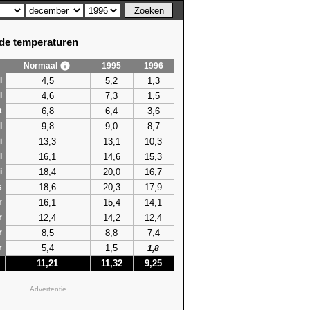
e temperaturen
Normaal
1995
1996
4,5
5,2
1,3
i
4,6
7,3
1,5
i
6,8
6,4
3,6
t
9,8
9,0
8,7
l
13,3
13,1
10,3
i
16,1
14,6
15,3
i
18,4
20,0
16,7
i
18,6
20,3
17,9
s
16,1
15,4
14,1
r
12,4
14,2
12,4
r
8,5
8,8
7,4
r
5,4
1,5
r
1,8
11,21
11,32
9,25
Advertentie