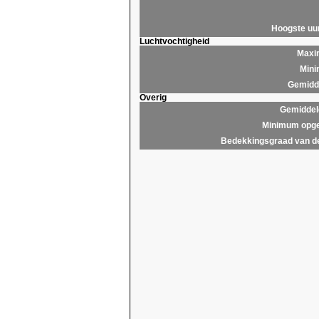
Hoogste u
Luchtvochtigheid
Maxim
Mini
Gemidde
Overig
Gemiddel
Minimum opge
Bedekkingsgraad van d