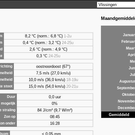
Maandgemiddeld
Januar
8,2 °C (norm.: 6,8 °C)
1-2u
m
Februar
0,4 °C (norm.: 3,2 °C)
24-25u
um
Maar
2,6 °C (norm.: 4,9 °C)
ld
Apri
0,3 °C
24-25u
te
Me
oostnoordoost (67°)
ichting
Jun
7,5 m/s (27,0 km/u)
nelheid
Jul
10,0 m/s (36,0 km/u)
18-19u
nelheid
Augustu
15,0 m/s (54,0 km/u)
20-21u
e stoot
Septembe
Oktobe
0,0 uur
Duur
Novembe
0%
 mogelijk
Decembe
84 J/cm² (9,7 W/m²)
e straling
Gemiddeld
08:45
Zon op
16:28
Zon onder
< 0,05 mm
lsom