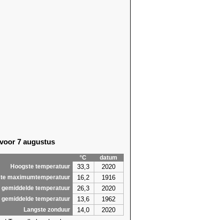
 voor 7 augustus
°C
datum
33,3
2020
Hoogste temperatuur
16,2
1916
te maximumtemperatuur
26,3
2020
 gemiddelde temperatuur
13,6
1962
 gemiddelde temperatuur
14,0
2020
Langste zonduur