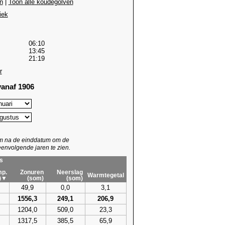
n
|
Toon alle koudegolven
iek
06:10
13:45
21:19
r
anaf 1906
um na de einddatum om de
envolgende jaren te zien.
s
p.
Zonuren
Neerslag
Warmtegetal
)▼
(som)
(som)
49,9
0,0
3,1
1556,3
249,1
206,9
1204,0
509,0
23,3
1317,5
385,5
65,9