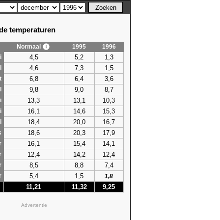
e temperaturen
Normaal
1995
1996
4,5
5,2
1,3
i
4,6
7,3
1,5
i
6,8
6,4
3,6
t
9,8
9,0
8,7
l
13,3
13,1
10,3
i
16,1
14,6
15,3
i
18,4
20,0
16,7
i
18,6
20,3
17,9
s
16,1
15,4
14,1
r
12,4
14,2
12,4
r
8,5
8,8
7,4
r
5,4
1,5
r
1,8
11,21
11,32
9,25
Advertentie