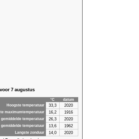
 voor 7 augustus
°C
datum
33,3
2020
Hoogste temperatuur
16,2
1916
te maximumtemperatuur
26,3
2020
 gemiddelde temperatuur
13,6
1962
 gemiddelde temperatuur
14,0
2020
Langste zonduur