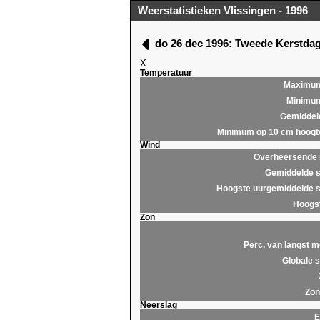
Weerstatistieken Vlissingen - 1996
do 26 dec 1996: Tweede Kerstda
X
Temperatuur
Maximu
Minimu
Gemiddel
Minimum op 10 cm hoogt
Wind
Overheersende r
Gemiddelde s
Hoogste uurgemiddelde s
Hoogst
Zon
Perc. van langst m
Globale s
Zon
Neerslag
E