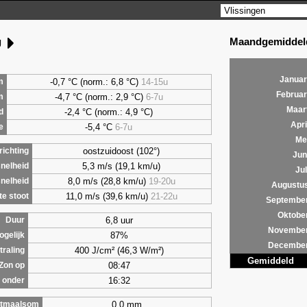
Maandgemiddeld
g
Januar
-0,7 °C (norm.: 6,8 °C)
14-15u
m
Februar
-4,7 °C (norm.: 2,9 °C)
6-7u
m
Maar
-2,4 °C (norm.: 4,9 °C)
d
Apri
-5,4 °C
6-7u
e
Me
oostzuidoost (102°)
ichting
Jun
5,3 m/s (19,1 km/u)
nelheid
Jul
8,0 m/s (28,8 km/u)
19-20u
nelheid
Augustu
11,0 m/s (39,6 km/u)
21-22u
e stoot
Septembe
Oktobe
6,8 uur
Duur
Novembe
87%
ogelijk
Decembe
400 J/cm² (46,3 W/m²)
traling
Gemiddeld
08:47
Zon op
16:32
 onder
0,0 mm
tmaalsom