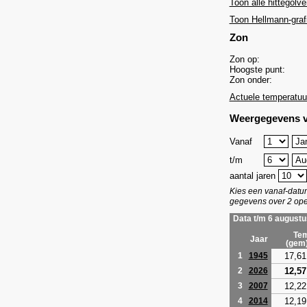
Toon alle hittegolve
Toon Hellmann-graf
Zon
Zon op:
Hoogste punt:
Zon onder:
Actuele temperatuu
Weergegevens v
Vanaf
t/m
aantal jaren
Kies een vanaf-dat
gegevens over 2 ope
Data t/m 6 augustu
Tem
Jaar
(gem
17,61
1
1945
12,57
2
2026
12,22
3
2007
12,19
4
2014