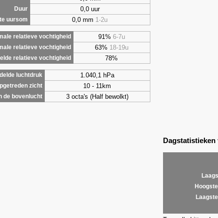
0,0 uur
Duur
0,0 mm
1-2u
te uursom
91%
6-7u
ale relatieve vochtigheid
63%
18-19u
male relatieve vochtigheid
78%
lde relatieve vochtigheid
1.040,1 hPa
elde luchtdruk
10 - 11km
getreden zicht
3 octa's (Half bewolkt)
 de bovenlucht
Dagstatistieken
Laags
Hoogste
Laagste