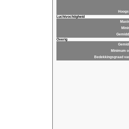
Hoogs
Luchtvochtigheid
Maxim
Mini
Gemidde
Overig
Gemidd
Minimum op
Bedekkingsgraad van