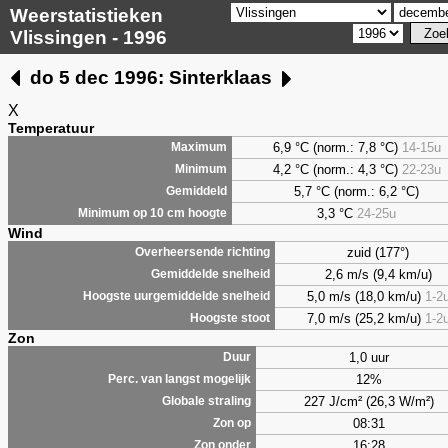
Weerstatistieken
Vlissingen - 1996
do 5 dec 1996: Sinterklaas
X
Temperatuur
6,9 °C (norm.: 7,8 °C)
14-15u
Maximum
4,2 °C (norm.: 4,3 °C)
22-23u
Minimum
5,7 °C (norm.: 6,2 °C)
Gemiddeld
3,3 °C
24-25u
Minimum op 10 cm hoogte
Wind
zuid (177°)
Overheersende richting
2,6 m/s (9,4 km/u)
Gemiddelde snelheid
5,0 m/s (18,0 km/u)
1-2
Hoogste uurgemiddelde snelheid
7,0 m/s (25,2 km/u)
1-2
Hoogste stoot
Zon
1,0 uur
Duur
12%
Perc. van langst mogelijk
227 J/cm² (26,3 W/m²)
Globale straling
08:31
Zon op
16:28
Zon onder