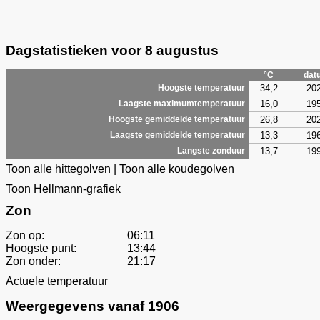
Dagstatistieken voor 8 augustus
°C
dat
34,2
20
Hoogste temperatuur
16,0
19
Laagste maximumtemperatuur
26,8
20
Hoogste gemiddelde temperatuur
13,3
19
Laagste gemiddelde temperatuur
13,7
19
Langste zonduur
Toon alle hittegolven
|
Toon alle koudegolven
Toon Hellmann-grafiek
Zon
Zon op:
06:11
Hoogste punt:
13:44
Zon onder:
21:17
Actuele temperatuur
Weergegevens vanaf 1906