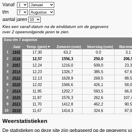
Vanaf
t/m
aantal jaren
Kies een vanaf-datum na de einddatum om de gegevens
over 2 opeenvolgende jaren te zien.
Data t/m 7 augustus
Jaar
Temp. (gem)▼
Zonuren (som)
Neerslag (som)
Warmte
17,30
63,2
0,0
3,1
1
1945
12,57
1556,3
250,0
206,
2
2026
12,24
1216,0
509,0
23,3
3
2007
12,23
1326,7
385,5
67,6
4
2014
12,13
1628,9
269,5
88,5
5
2022
12,02
1566,6
426,1
58,0
6
2020
11,95
1202,7
593,5
66,0
7
2024
11,87
1576,3
262,6
107,
8
2025
11,70
1412,8
462,2
90,5
9
2023
11,67
1414,3
324,6
87,0
10
2019
Weerstatistieken
De statistieken op deze site zijn gebaseerd op de gegevens v