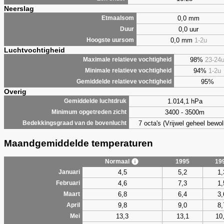
Neerslag
0,0 mm
Etmaalsom
0,0 uur
Duur
0,0 mm
1-2u
Hoogste uursom
Luchtvochtigheid
98%
23-24
Maximale relatieve vochtigheid
94%
1-2u
Minimale relatieve vochtigheid
95%
Gemiddelde relatieve vochtigheid
Overig
1.014,1 hPa
Gemiddelde luchtdruk
3400 - 3500m
Minimum opgetreden zicht
7 octa's (Vrijwel geheel bewol
Bedekkingsgraad van de bovenlucht
Maandgemiddelde temperaturen
Normaal
1995
19
4,5
5,2
1,
Januari
4,6
7,3
1,
Februari
6,8
6,4
3,
Maart
9,8
9,0
8,
April
13,3
13,1
10
Mei