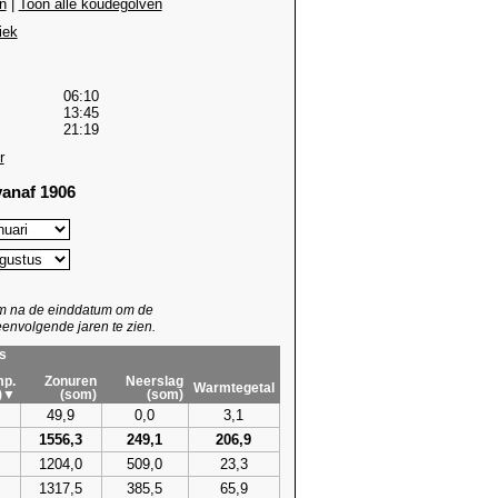
n
|
Toon alle koudegolven
iek
06:10
13:45
21:19
r
anaf 1906
um na de einddatum om de
envolgende jaren te zien.
s
p.
Zonuren
Neerslag
Warmtegetal
)▼
(som)
(som)
49,9
0,0
3,1
1556,3
249,1
206,9
1204,0
509,0
23,3
1317,5
385,5
65,9