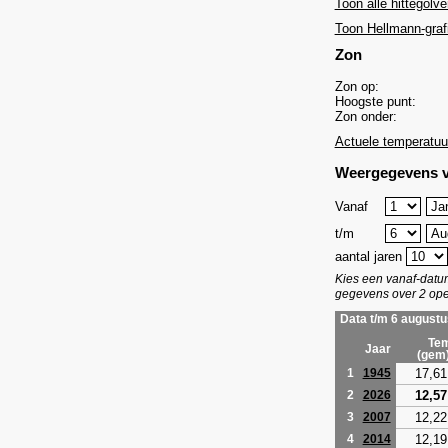
Toon alle hittegolve
Toon Hellmann-graf
Zon
Zon op:
Hoogste punt:
Zon onder:
Actuele temperatuu
Weergegevens v
Vanaf
t/m
aantal jaren
Kies een vanaf-dat
gegevens over 2 ope
Data t/m 6 augustu
Tem
Jaar
(gem
17,61
1
1945
12,57
2
2026
12,22
3
2007
12,19
4
2014