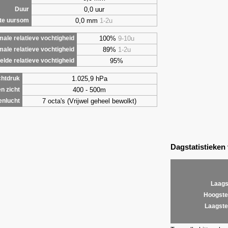
0,0 uur
Duur
0,0 mm
1-2u
te uursom
100%
9-10u
ale relatieve vochtigheid
89%
1-2u
male relatieve vochtigheid
95%
lde relatieve vochtigheid
1.025,9 hPa
chtdruk
400 - 500m
n zicht
7 octa's (Vrijwel geheel bewolkt)
enlucht
Dagstatistieken
Laags
Hoogste
Laagste