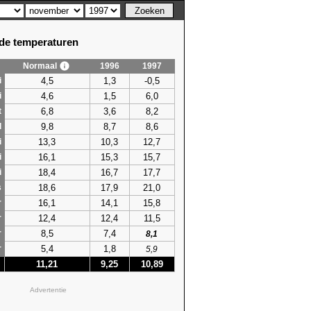
e temperaturen
Normaal
1996
1997
4,5
1,3
-0,5
i
4,6
1,5
6,0
i
6,8
3,6
8,2
t
9,8
8,7
8,6
l
13,3
10,3
12,7
i
16,1
15,3
15,7
i
18,4
16,7
17,7
i
18,6
17,9
21,0
s
16,1
14,1
15,8
r
12,4
12,4
11,5
r
8,5
7,4
r
8,1
5,4
1,8
r
5,9
11,21
9,25
10,89
Advertentie