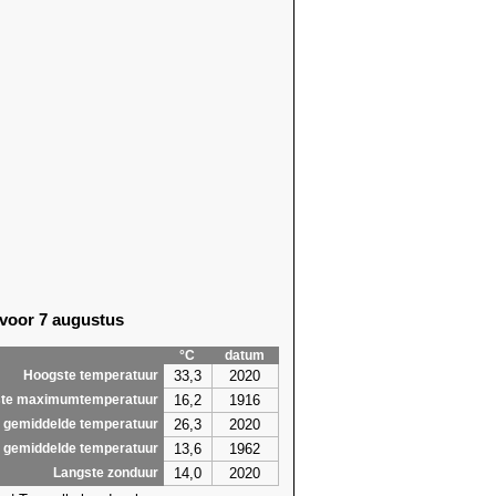
 voor 7 augustus
°C
datum
33,3
2020
Hoogste temperatuur
16,2
1916
te maximumtemperatuur
26,3
2020
 gemiddelde temperatuur
13,6
1962
 gemiddelde temperatuur
14,0
2020
Langste zonduur