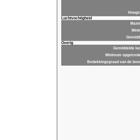
Hoogs
Luchtvochtigheid
Maxim
Mini
Gemidde
Overig
Gemiddelde lu
Minimum opgetrede
Bedekkingsgraad van de bov