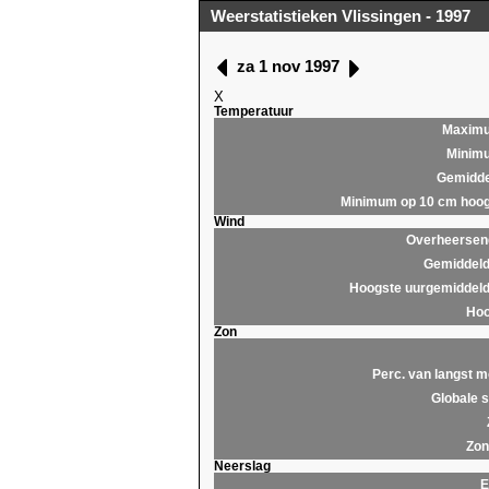
Weerstatistieken Vlissingen - 1997
za 1 nov 1997
X
Temperatuur
Maxim
Minim
Gemidde
Minimum op 10 cm hoog
Wind
Overheersend
Gemiddeld
Hoogste uurgemiddeld
Hoo
Zon
Perc. van langst m
Globale s
Zon
Neerslag
E