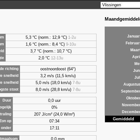
Maandgemiddeld
Januar
5,3 °C (norm.: 12,9 °C)
1-2u
um
Februar
1,6 °C (norm.: 8,4 °C)
9-10u
um
Maar
3,7 °C (norm.: 10,7 °C)
ld
Apri
2,0 °C
12-13u
te
Me
oostnoordoost (64°)
e richting
Jun
3,2 m/s (11,5 km/u)
e snelheid
Jul
5,0 m/s (18,0 km/u)
7-8u
e snelheid
Augustu
8,0 m/s (28,8 km/u)
7-8u
gste stoot
Septembe
Oktobe
0,0 uur
Duur
Novembe
0%
ogelijk
Decembe
207 J/cm² (24,0 W/m²)
traling
Gemiddeld
07:34
Zon op
17:11
 onder
0,0 mm
tmaalsom