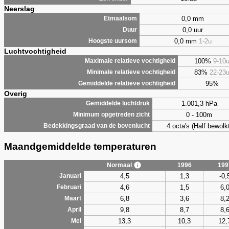
Neerslag
0,0 mm
Etmaalsom
0,0 uur
Duur
0,0 mm
1-2u
Hoogste uursom
Luchtvochtigheid
100%
9-10
Maximale relatieve vochtigheid
83%
22-23
Minimale relatieve vochtigheid
95%
Gemiddelde relatieve vochtigheid
Overig
1.001,3 hPa
Gemiddelde luchtdruk
0 - 100m
Minimum opgetreden zicht
4 octa's (Half bewolkt
Bedekkingsgraad van de bovenlucht
Maandgemiddelde temperaturen
Normaal
1996
199
4,5
1,3
-0,
Januari
4,6
1,5
6,
Februari
6,8
3,6
8,
Maart
9,8
8,7
8,
April
13,3
10,3
12,
Mei