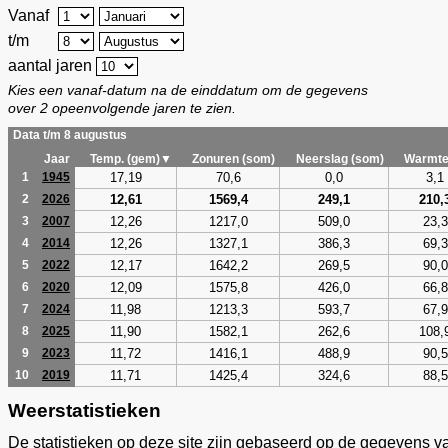
Vanaf
t/m
aantal jaren
Kies een vanaf-datum na de einddatum om de gegevens
over 2 opeenvolgende jaren te zien.
Data t/m 8 augustus
Jaar
Temp. (gem)▼
Zonuren (som)
Neerslag (som)
Warmte
17,19
70,6
0,0
3,1
1
1945
12,61
1569,4
249,1
210,
2
2026
12,26
1217,0
509,0
23,3
3
2007
12,26
1327,1
386,3
69,3
4
2014
12,17
1642,2
269,5
90,0
5
2022
12,09
1575,8
426,0
66,8
6
2020
11,98
1213,3
593,7
67,9
7
2024
11,90
1582,1
262,6
108,
8
2025
11,72
1416,1
488,9
90,5
9
2023
11,71
1425,4
324,6
88,5
10
2019
Weerstatistieken
De statistieken op deze site zijn gebaseerd op de gegevens v