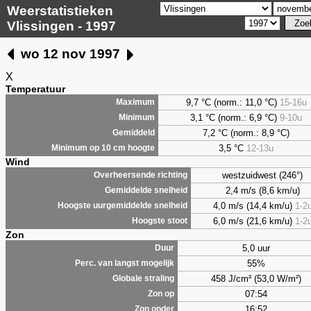
Weerstatistieken
Vlissingen - 1997
wo 12 nov 1997
X
Temperatuur
9,7 °C (norm.: 11,0 °C)
15-16u
Maximum
3,1 °C (norm.: 6,9 °C)
9-10u
Minimum
7,2 °C (norm.: 8,9 °C)
Gemiddeld
3,5 °C
12-13u
Minimum op 10 cm hoogte
Wind
westzuidwest (246°)
Overheersende richting
2,4 m/s (8,6 km/u)
Gemiddelde snelheid
4,0 m/s (14,4 km/u)
1-2
Hoogste uurgemiddelde snelheid
6,0 m/s (21,6 km/u)
1-2
Hoogste stoot
Zon
5,0 uur
Duur
55%
Perc. van langst mogelijk
458 J/cm² (53,0 W/m²)
Globale straling
07:54
Zon op
16:52
Zon onder