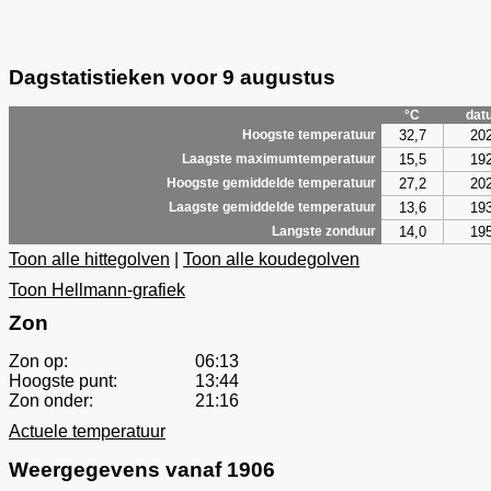
Dagstatistieken voor 9 augustus
°C
dat
32,7
20
Hoogste temperatuur
15,5
19
Laagste maximumtemperatuur
27,2
20
Hoogste gemiddelde temperatuur
13,6
19
Laagste gemiddelde temperatuur
14,0
19
Langste zonduur
Toon alle hittegolven
|
Toon alle koudegolven
Toon Hellmann-grafiek
Zon
Zon op:
06:13
Hoogste punt:
13:44
Zon onder:
21:16
Actuele temperatuur
Weergegevens vanaf 1906