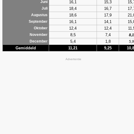
16,1
15,3
15,
Juni
18,4
16,7
17,
Juli
18,6
17,9
21,
Augustus
16,1
14,1
15,
September
12,4
12,4
11,
Oktober
8,5
7,4
November
8,1
5,4
1,8
December
5,9
Gemiddeld
11,21
9,25
10,
Advertentie