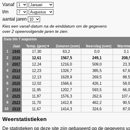
Vanaf
t/m
aantal jaren
Kies een vanaf-datum na de einddatum om de gegevens
over 2 opeenvolgende jaren te zien.
Data t/m 7 augustus
Jaar
Temp. (gem)▼
Zonuren (som)
Neerslag (som)
Warmte
17,30
63,2
0,0
3,1
1
1945
12,61
1567,5
249,1
208,
2
2026
12,24
1216,0
509,0
23,3
3
2007
12,23
1326,7
385,5
67,6
4
2014
12,13
1628,9
269,5
88,5
5
2022
12,02
1566,6
426,1
58,0
6
2020
11,95
1202,7
593,5
66,0
7
2024
11,87
1576,3
262,6
107,
8
2025
11,70
1412,8
462,2
90,5
9
2023
11,67
1414,3
324,6
87,0
10
2019
Weerstatistieken
De statistieken op deze site zijn gebaseerd op de gegevens v