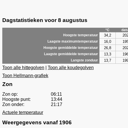
Dagstatistieken voor 8 augustus
°C
dat
34,2
20
Hoogste temperatuur
16,0
19
Laagste maximumtemperatuur
26,8
20
Hoogste gemiddelde temperatuur
13,3
19
Laagste gemiddelde temperatuur
13,7
19
Langste zonduur
Toon alle hittegolven
|
Toon alle koudegolven
Toon Hellmann-grafiek
Zon
Zon op:
06:11
Hoogste punt:
13:44
Zon onder:
21:17
Actuele temperatuur
Weergegevens vanaf 1906