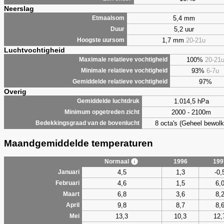
Neerslag
5,4 mm
Etmaalsom
5,2 uur
Duur
1,7 mm
20-21u
Hoogste uursom
Luchtvochtigheid
100%
20-21
Maximale relatieve vochtigheid
93%
6-7u
Minimale relatieve vochtigheid
97%
Gemiddelde relatieve vochtigheid
Overig
1.014,5 hPa
Gemiddelde luchtdruk
2000 - 2100m
Minimum opgetreden zicht
8 octa's (Geheel bewolk
Bedekkingsgraad van de bovenlucht
Maandgemiddelde temperaturen
Normaal
1996
199
4,5
1,3
-0,
Januari
4,6
1,5
6,
Februari
6,8
3,6
8,
Maart
9,8
8,7
8,
April
13,3
10,3
12,
Mei