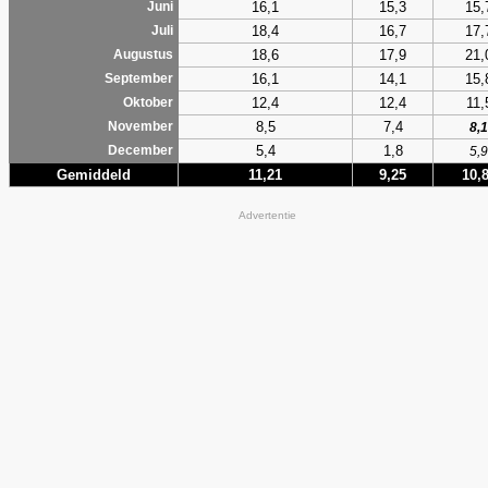
16,1
15,3
15,
Juni
18,4
16,7
17,
Juli
18,6
17,9
21,
Augustus
16,1
14,1
15,
September
12,4
12,4
11,
Oktober
8,5
7,4
November
8,1
5,4
1,8
December
5,9
Gemiddeld
11,21
9,25
10,
Advertentie