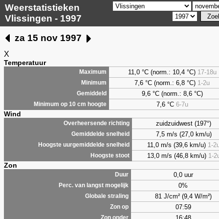
Weerstatistieken
Vlissingen - 1997
za 15 nov 1997
X
Temperatuur
11,0 °C (norm.: 10,4 °C)
17-18u
Maximum
7,6
°C (norm.: 6,8 °C)
1-2u
Minimum
9,6
°C (norm.: 8,6 °C)
Gemiddeld
7,6
°C
6-7u
Minimum op 10 cm hoogte
Wind
zuidzuidwest (197°)
Overheersende richting
7,5 m/s (27,0 km/u)
Gemiddelde snelheid
11,0 m/s (39,6 km/u)
1-2
Hoogste uurgemiddelde snelheid
13,0 m/s (46,8 km/u)
1-2
Hoogste stoot
Zon
0,0 uur
Duur
0%
Perc. van langst mogelijk
81 J/cm² (9,4 W/m²)
Globale straling
07:59
Zon op
16:48
Zon onder