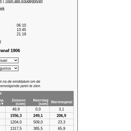
n
|
Toon alle koudegolven
iek
06:10
13:45
21:19
r
anaf 1906
um na de einddatum om de
envolgende jaren te zien.
s
p.
Zonuren
Neerslag
Warmtegetal
)▼
(som)
(som)
49,9
0,0
3,1
1556,3
249,1
206,9
1204,0
509,0
23,3
1317,5
385,5
65,9