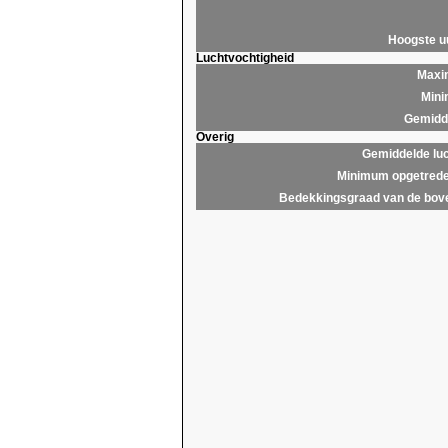
Hoogste 
Luchtvochtigheid
Maxim
Mini
Gemidde
Overig
Gemiddelde lu
Minimum opgetrede
Bedekkingsgraad van de bov