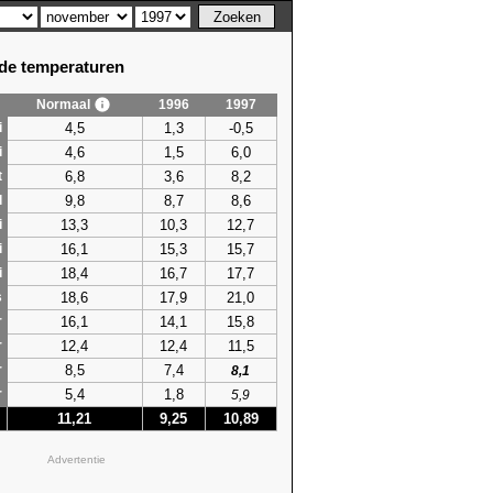
e temperaturen
Normaal
1996
1997
4,5
1,3
-0,5
i
4,6
1,5
6,0
i
6,8
3,6
8,2
t
9,8
8,7
8,6
l
13,3
10,3
12,7
i
16,1
15,3
15,7
i
18,4
16,7
17,7
i
18,6
17,9
21,0
s
16,1
14,1
15,8
r
12,4
12,4
11,5
r
8,5
7,4
r
8,1
5,4
1,8
r
5,9
11,21
9,25
10,89
Advertentie