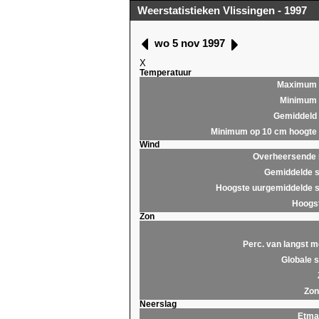
Weerstatistieken Vlissingen - 1997
wo 5 nov 1997
X
Temperatuur
Maximum
Minimum
Gemiddeld
Minimum op 10 cm hoogte
Wind
Overheersende r
Gemiddelde s
Hoogste uurgemiddelde s
Hoogst
Zon
Perc. van langst m
Globale s
Zon
Neerslag
Etma