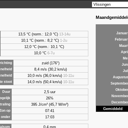
Maandgemiddeld
Januar
13,5 °C (norm.: 12,0 °C)
13-14u
Februar
10,1 °C (norm.: 8,2 °C)
1-2u
Maar
12,0 °C (norm.: 10,1 °C)
Apri
10,0 °C
6-7u
Me
zuid (176°)
ichting
Jun
8,4 m/s (30,2 km/u)
nelheid
Jul
10,0 m/s (36,0 km/u)
10-11u
nelheid
Augustu
14,0 m/s (50,4 km/u)
10-11u
e stoot
Septembe
Oktobe
2,5 uur
Duur
Novembe
26%
ogelijk
Decembe
395 J/cm² (45,7 W/m²)
traling
Gemiddeld
07:41
Zon op
17:03
 onder
0,4 mm
alsom