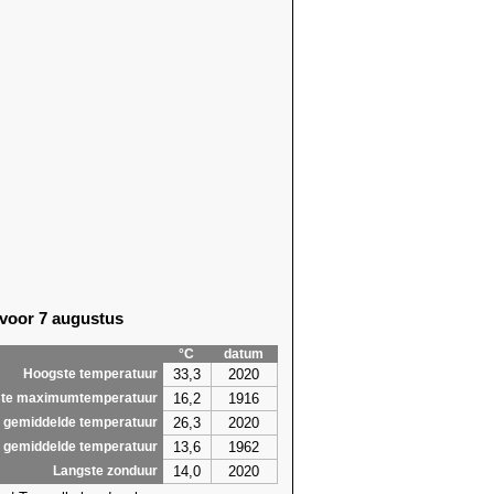
 voor 7 augustus
°C
datum
33,3
2020
Hoogste temperatuur
16,2
1916
te maximumtemperatuur
26,3
2020
 gemiddelde temperatuur
13,6
1962
 gemiddelde temperatuur
14,0
2020
Langste zonduur