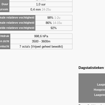
1,0 uur
Duur
0,4 mm
24-25u
uursom
98%
1-2u
ale relatieve vochtigheid
86%
14-15u
male relatieve vochtigheid
92%
lde relatieve vochtigheid
998,6 hPa
chtdruk
3500 - 3600m
n zicht
7 octa's (Vrijwel geheel bewolkt)
enlucht
Dagstatistieken
Laags
Hoogste
Laagste