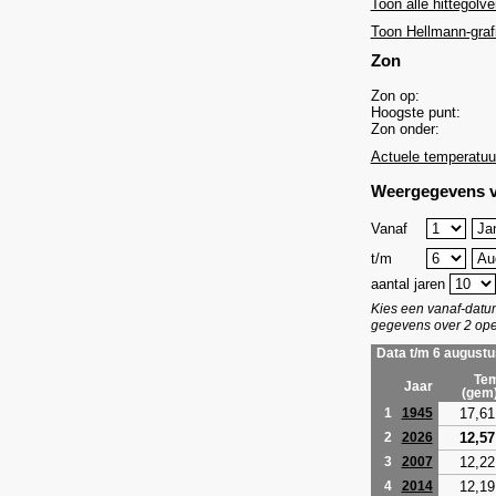
Toon alle hittegolve
Toon Hellmann-graf
Zon
Zon op:
Hoogste punt:
Zon onder:
Actuele temperatuu
Weergegevens v
Vanaf
t/m
aantal jaren
Kies een vanaf-dat
gegevens over 2 ope
Data t/m 6 augustu
Tem
Jaar
(gem
17,61
1
1945
12,57
2
2026
12,22
3
2007
12,19
4
2014