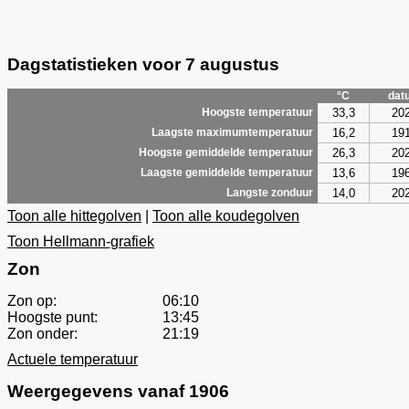
Dagstatistieken voor 7 augustus
°C
dat
33,3
20
Hoogste temperatuur
16,2
19
Laagste maximumtemperatuur
26,3
20
Hoogste gemiddelde temperatuur
13,6
19
Laagste gemiddelde temperatuur
14,0
20
Langste zonduur
Toon alle hittegolven
|
Toon alle koudegolven
Toon Hellmann-grafiek
Zon
Zon op:
06:10
Hoogste punt:
13:45
Zon onder:
21:19
Actuele temperatuur
Weergegevens vanaf 1906