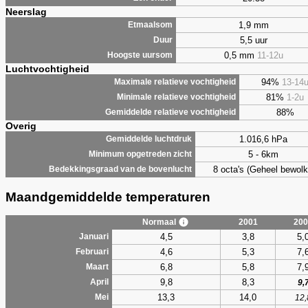
Neerslag
1,9 mm
Etmaalsom
5,5 uur
Duur
0,5 mm
11-12u
Hoogste uursom
Luchtvochtigheid
94%
13-14
Maximale relatieve vochtigheid
81%
1-2u
Minimale relatieve vochtigheid
88%
Gemiddelde relatieve vochtigheid
Overig
1.016,6 hPa
Gemiddelde luchtdruk
5 - 6km
Minimum opgetreden zicht
8 octa's (Geheel bewolk
Bedekkingsgraad van de bovenlucht
Maandgemiddelde temperaturen
Normaal
2001
200
4,5
3,8
5,
Januari
4,6
5,3
7,
Februari
6,8
5,8
7,
Maart
9,8
8,3
April
9,
13,3
14,0
Mei
12,