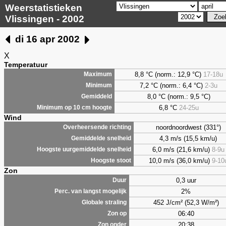
Weerstatistieken
Vlissingen - 2002
di 16 apr 2002
X
Temperatuur
8,8 °C (norm.: 12,9 °C)
17-18u
Maximum
7,2 °C (norm.: 6,4 °C)
2-3u
Minimum
8,0 °C (norm.: 9,5 °C)
Gemiddeld
6,8 °C
24-25u
Minimum op 10 cm hoogte
Wind
noordnoordwest (331°)
Overheersende richting
4,3 m/s (15,5 km/u)
Gemiddelde snelheid
6,0 m/s (21,6 km/u)
8-9u
Hoogste uurgemiddelde snelheid
10,0 m/s (36,0 km/u)
9-10
Hoogste stoot
Zon
0,3 uur
Duur
2%
Perc. van langst mogelijk
452 J/cm² (52,3 W/m²)
Globale straling
06:40
Zon op
20:38
Zon onder