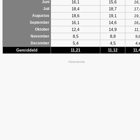
16,1
15,6
Juni
16,
18,4
18,7
Juli
17,
18,6
19,1
Augustus
19,
16,1
14,6
September
16,
12,4
14,9
Oktober
11,
8,5
8,8
November
9,
5,4
4,5
December
4,
Gemiddeld
11,21
11,12
11,
Advertentie