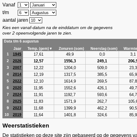
Vanaf
t/m
aantal jaren
Kies een vanaf-datum na de einddatum om de gegevens
over 2 opeenvolgende jaren te zien.
Data t/m 6 augustus
Jaar
Temp. (gem)▼
Zonuren (som)
Neerslag (som)
Warmte
17,61
49,9
0,0
3,1
1
1945
12,57
1556,3
249,1
206,
2
2026
12,22
1204,0
509,0
23,3
3
2007
12,19
1317,5
385,5
65,9
4
2014
12,10
1614,9
269,5
87,8
5
2022
11,95
1552,6
426,1
49,7
6
2020
11,91
1192,7
593,6
64,7
7
2024
11,83
1571,9
262,7
105,
8
2025
11,68
1399,9
462,2
90,5
9
2023
11,64
1401,8
324,6
85,9
10
2019
Weerstatistieken
De statistieken op deze site zijn gebaseerd op de gegevens v