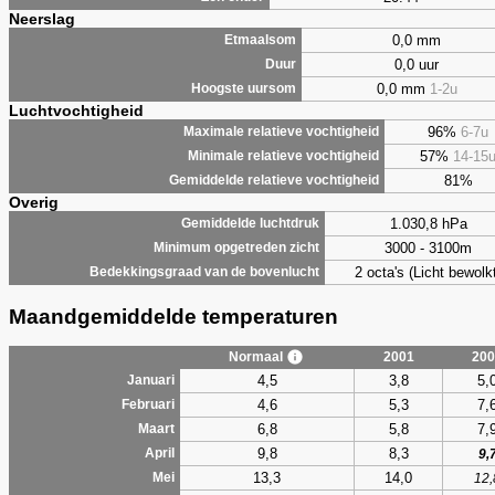
Neerslag
0,0 mm
Etmaalsom
0,0 uur
Duur
0,0 mm
1-2u
Hoogste uursom
Luchtvochtigheid
96%
6-7u
Maximale relatieve vochtigheid
57%
14-15
Minimale relatieve vochtigheid
81%
Gemiddelde relatieve vochtigheid
Overig
1.030,8 hPa
Gemiddelde luchtdruk
3000 - 3100m
Minimum opgetreden zicht
2 octa's (Licht bewolk
Bedekkingsgraad van de bovenlucht
Maandgemiddelde temperaturen
Normaal
2001
200
4,5
3,8
5,
Januari
4,6
5,3
7,
Februari
6,8
5,8
7,
Maart
9,8
8,3
April
9,
13,3
14,0
Mei
12,