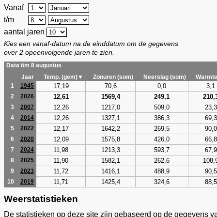
Vanaf
t/m
aantal jaren
Kies een vanaf-datum na de einddatum om de gegevens
over 2 opeenvolgende jaren te zien.
Data t/m 8 augustus
Jaar
Temp. (gem)▼
Zonuren (som)
Neerslag (som)
Warmte
17,19
70,6
0,0
3,1
1
1945
12,61
1569,4
249,1
210,
2
2026
12,26
1217,0
509,0
23,3
3
2007
12,26
1327,1
386,3
69,3
4
2014
12,17
1642,2
269,5
90,0
5
2022
12,09
1575,8
426,0
66,8
6
2020
11,98
1213,3
593,7
67,9
7
2024
11,90
1582,1
262,6
108,
8
2025
11,72
1416,1
488,9
90,5
9
2023
11,71
1425,4
324,6
88,5
10
2019
Weerstatistieken
De statistieken op deze site zijn gebaseerd op de gegevens v