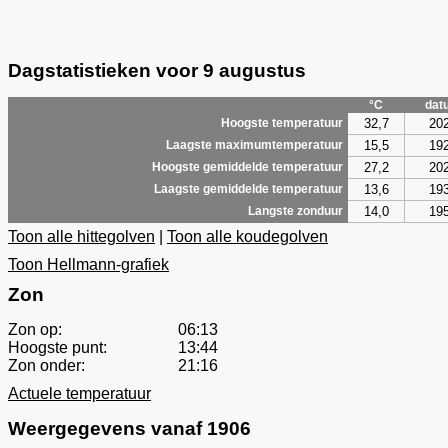
Dagstatistieken voor 9 augustus
°C
dat
32,7
20
Hoogste temperatuur
15,5
19
Laagste maximumtemperatuur
27,2
20
Hoogste gemiddelde temperatuur
13,6
19
Laagste gemiddelde temperatuur
14,0
19
Langste zonduur
Toon alle hittegolven
|
Toon alle koudegolven
Toon Hellmann-grafiek
Zon
Zon op:
06:13
Hoogste punt:
13:44
Zon onder:
21:16
Actuele temperatuur
Weergegevens vanaf 1906