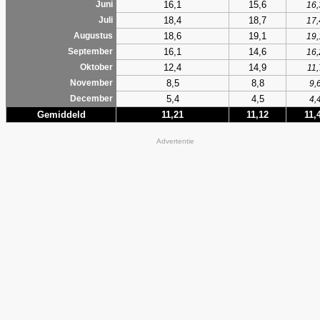
16,1
15,6
Juni
16,
18,4
18,7
Juli
17,
18,6
19,1
Augustus
19,
16,1
14,6
September
16,
12,4
14,9
Oktober
11,
8,5
8,8
November
9,
5,4
4,5
December
4,
Gemiddeld
11,21
11,12
11,
Advertentie