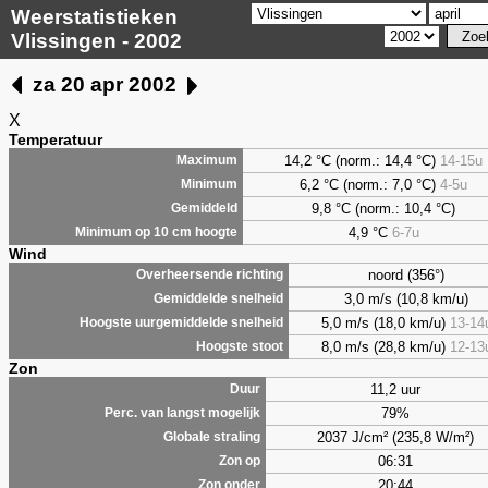
Weerstatistieken
Vlissingen - 2002
za 20 apr 2002
X
Temperatuur
14,2 °C (norm.: 14,4 °C)
14-15u
Maximum
6,2
°C (norm.: 7,0 °C)
4-5u
Minimum
9,8
°C (norm.: 10,4 °C)
Gemiddeld
4,9
°C
6-7u
Minimum op 10 cm hoogte
Wind
noord (356°)
Overheersende richting
3,0 m/s (10,8 km/u)
Gemiddelde snelheid
5,0 m/s (18,0 km/u)
13-14
Hoogste uurgemiddelde snelheid
8,0 m/s (28,8 km/u)
12-13
Hoogste stoot
Zon
11,2 uur
Duur
79%
Perc. van langst mogelijk
2037 J/cm² (235,8 W/m²)
Globale straling
06:31
Zon op
20:44
Zon onder