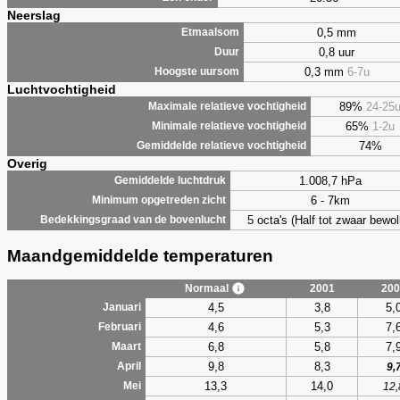
Neerslag
0,5 mm
Etmaalsom
0,8 uur
Duur
0,3 mm
6-7u
Hoogste uursom
Luchtvochtigheid
89%
24-25
Maximale relatieve vochtigheid
65%
1-2u
Minimale relatieve vochtigheid
74%
Gemiddelde relatieve vochtigheid
Overig
1.008,7 hPa
Gemiddelde luchtdruk
6 - 7km
Minimum opgetreden zicht
5 octa's (Half tot zwaar bewol
Bedekkingsgraad van de bovenlucht
Maandgemiddelde temperaturen
Normaal
2001
200
4,5
3,8
5,
Januari
4,6
5,3
7,
Februari
6,8
5,8
7,
Maart
9,8
8,3
April
9,
13,3
14,0
Mei
12,