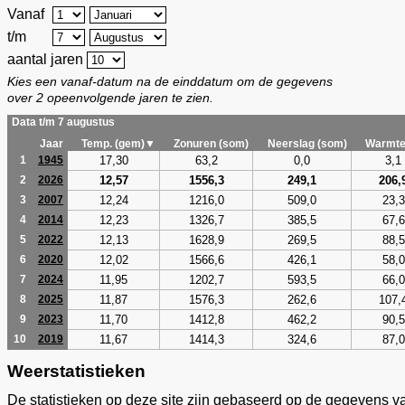
Vanaf
t/m
aantal jaren
Kies een vanaf-datum na de einddatum om de gegevens
over 2 opeenvolgende jaren te zien.
Data t/m 7 augustus
Jaar
Temp. (gem)▼
Zonuren (som)
Neerslag (som)
Warmte
17,30
63,2
0,0
3,1
1
1945
12,57
1556,3
249,1
206,
2
2026
12,24
1216,0
509,0
23,3
3
2007
12,23
1326,7
385,5
67,6
4
2014
12,13
1628,9
269,5
88,5
5
2022
12,02
1566,6
426,1
58,0
6
2020
11,95
1202,7
593,5
66,0
7
2024
11,87
1576,3
262,6
107,
8
2025
11,70
1412,8
462,2
90,5
9
2023
11,67
1414,3
324,6
87,0
10
2019
Weerstatistieken
De statistieken op deze site zijn gebaseerd op de gegevens v