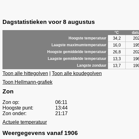
Dagstatistieken voor 8 augustus
°C
dat
34,2
20
Hoogste temperatuur
16,0
19
Laagste maximumtemperatuur
26,8
20
Hoogste gemiddelde temperatuur
13,3
19
Laagste gemiddelde temperatuur
13,7
19
Langste zonduur
Toon alle hittegolven
|
Toon alle koudegolven
Toon Hellmann-grafiek
Zon
Zon op:
06:11
Hoogste punt:
13:44
Zon onder:
21:17
Actuele temperatuur
Weergegevens vanaf 1906