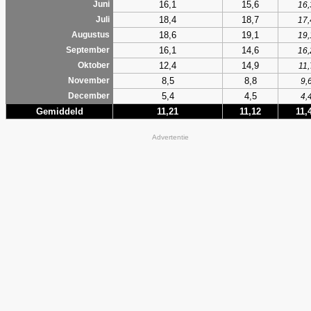
16,1
15,6
Juni
16,
18,4
18,7
Juli
17,
18,6
19,1
Augustus
19,
16,1
14,6
September
16,
12,4
14,9
Oktober
11,
8,5
8,8
November
9,
5,4
4,5
December
4,
Gemiddeld
11,21
11,12
11,
Advertentie