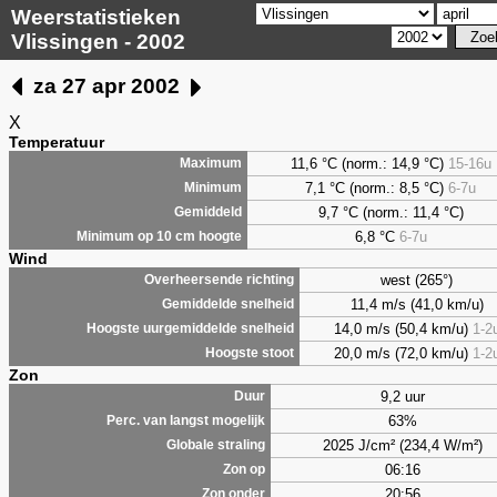
Weerstatistieken
Vlissingen - 2002
za 27 apr 2002
X
Temperatuur
11,6 °C (norm.: 14,9 °C)
15-16u
Maximum
7,1
°C (norm.: 8,5 °C)
6-7u
Minimum
9,7
°C (norm.: 11,4 °C)
Gemiddeld
6,8
°C
6-7u
Minimum op 10 cm hoogte
Wind
west (265°)
Overheersende richting
11,4 m/s (41,0 km/u)
Gemiddelde snelheid
14,0 m/s (50,4 km/u)
1-2
Hoogste uurgemiddelde snelheid
20,0 m/s (72,0 km/u)
1-2
Hoogste stoot
Zon
9,2 uur
Duur
63%
Perc. van langst mogelijk
2025 J/cm² (234,4 W/m²)
Globale straling
06:16
Zon op
20:56
Zon onder