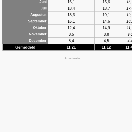
16,1
15,6
Juni
16,
18,4
18,7
Juli
17,
18,6
19,1
Augustus
19,
16,1
14,6
September
16,
12,4
14,9
Oktober
11,
8,5
8,8
November
9,
5,4
4,5
December
4,
Gemiddeld
11,21
11,12
11,
Advertentie