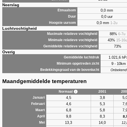
Neerslag
0,0 mm
Etmaalsom
0,0 uur
Duur
0,0 mm
1-2u
Hoogste uursom
Luchtvochtigheid
88%
6-7u
Maximale relatieve vochtigheid
43%
15-16
Minimale relatieve vochtigheid
73%
Gemiddelde relatieve vochtigheid
Overig
1.021,6 hP
Gemiddelde luchtdruk
9 - 10km
Minimum opgetreden zicht
Bedekkingsgraad van de bovenlucht
Onbekend
Maandgemiddelde temperaturen
Normaal
2001
200
4,5
3,8
5,
Januari
4,6
5,3
7,
Februari
6,8
5,8
7,
Maart
9,8
8,3
April
9,
13,3
14,0
Mei
12,