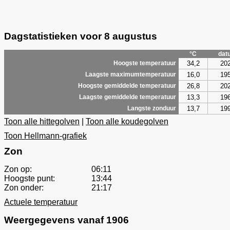
Dagstatistieken voor 8 augustus
°C
dat
34,2
20
Hoogste temperatuur
16,0
19
Laagste maximumtemperatuur
26,8
20
Hoogste gemiddelde temperatuur
13,3
19
Laagste gemiddelde temperatuur
13,7
19
Langste zonduur
Toon alle hittegolven
|
Toon alle koudegolven
Toon Hellmann-grafiek
Zon
Zon op:
06:11
Hoogste punt:
13:44
Zon onder:
21:17
Actuele temperatuur
Weergegevens vanaf 1906