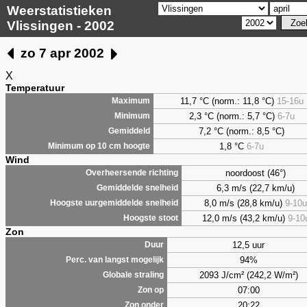
Weerstatistieken
Vlissingen - 2002
zo 7 apr 2002
X
Temperatuur
11,7 °C (norm.: 11,8 °C)
15-16u
Maximum
2,3
°C (norm.: 5,7 °C)
6-7u
Minimum
7,2
°C (norm.: 8,5 °C)
Gemiddeld
1,8
°C
6-7u
Minimum op 10 cm hoogte
Wind
noordoost (46°)
Overheersende richting
6,3 m/s (22,7 km/u)
Gemiddelde snelheid
8,0 m/s (28,8 km/u)
9-10u
Hoogste uurgemiddelde snelheid
12,0 m/s (43,2 km/u)
9-10
Hoogste stoot
Zon
12,5 uur
Duur
94%
Perc. van langst mogelijk
2093 J/cm² (242,2 W/m²)
Globale straling
07:00
Zon op
20:22
Zon onder