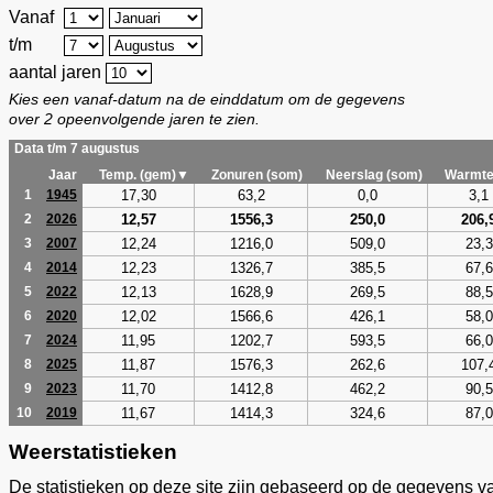
Vanaf
t/m
aantal jaren
Kies een vanaf-datum na de einddatum om de gegevens
over 2 opeenvolgende jaren te zien.
Data t/m 7 augustus
Jaar
Temp. (gem)▼
Zonuren (som)
Neerslag (som)
Warmte
17,30
63,2
0,0
3,1
1
1945
12,57
1556,3
250,0
206,
2
2026
12,24
1216,0
509,0
23,3
3
2007
12,23
1326,7
385,5
67,6
4
2014
12,13
1628,9
269,5
88,5
5
2022
12,02
1566,6
426,1
58,0
6
2020
11,95
1202,7
593,5
66,0
7
2024
11,87
1576,3
262,6
107,
8
2025
11,70
1412,8
462,2
90,5
9
2023
11,67
1414,3
324,6
87,0
10
2019
Weerstatistieken
De statistieken op deze site zijn gebaseerd op de gegevens v