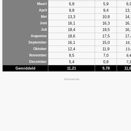
6,8
5,9
6,
Maart
9,8
9,4
13,
April
13,3
10,8
14,
Mei
16,1
16,3
16,
Juni
18,4
19,5
16,
Juli
18,6
17,5
17,
Augustus
16,1
15,0
September
16,
12,4
11,9
Oktober
13,
8,5
7,0
November
9,
5,4
0,8
December
7,
Gemiddeld
11,21
9,78
11,
Advertentie