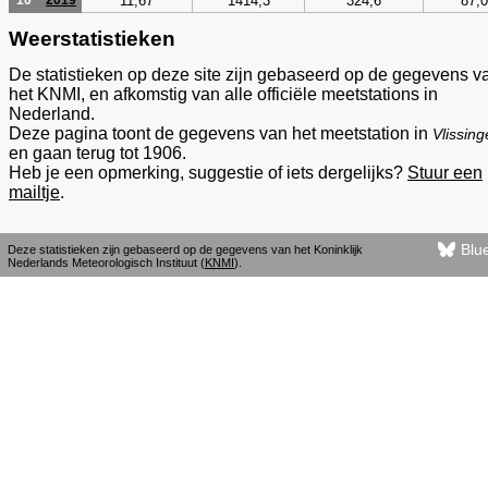
11,67
1414,3
324,6
87,0
10
2019
Weerstatistieken
De statistieken op deze site zijn gebaseerd op de gegevens v
het KNMI, en afkomstig van alle officiële meetstations in
Nederland.
Deze pagina toont de gegevens van het meetstation in
Vlissin
en gaan terug tot 1906.
Heb je een opmerking, suggestie of iets dergelijks?
Stuur een
mailtje
.
Blu
Deze statistieken zijn gebaseerd op de gegevens van het Koninklijk
Nederlands Meteorologisch Instituut (
KNMI
).