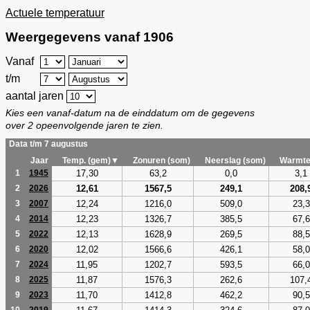
Actuele temperatuur
Weergegevens vanaf 1906
Vanaf
t/m
aantal jaren
Kies een vanaf-datum na de einddatum om de gegevens
over 2 opeenvolgende jaren te zien.
Data t/m 7 augustus
Jaar
Temp. (gem)▼
Zonuren (som)
Neerslag (som)
Warmte
17,30
63,2
0,0
3,1
1
1945
12,61
1567,5
249,1
208,
2
2026
12,24
1216,0
509,0
23,3
3
2007
12,23
1326,7
385,5
67,6
4
2014
12,13
1628,9
269,5
88,5
5
2022
12,02
1566,6
426,1
58,0
6
2020
11,95
1202,7
593,5
66,0
7
2024
11,87
1576,3
262,6
107,
8
2025
11,70
1412,8
462,2
90,5
9
2023