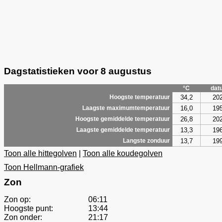
Dagstatistieken voor 8 augustus
°C
dat
34,2
20
Hoogste temperatuur
16,0
19
Laagste maximumtemperatuur
26,8
20
Hoogste gemiddelde temperatuur
13,3
19
Laagste gemiddelde temperatuur
13,7
19
Langste zonduur
Toon alle hittegolven
|
Toon alle koudegolven
Toon Hellmann-grafiek
Zon
Zon op:
06:11
Hoogste punt:
13:44
Zon onder:
21:17