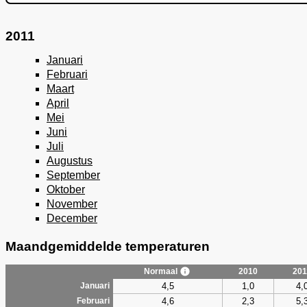
2011
Januari
Februari
Maart
April
Mei
Juni
Juli
Augustus
September
Oktober
November
December
Maandgemiddelde temperaturen
Normaal
2010
201
4,5
1,0
4,
Januari
4,6
2,3
5,
Februari