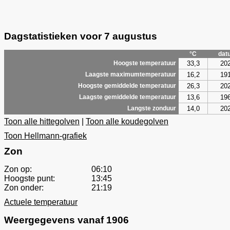
Dagstatistieken voor 7 augustus
°C
dat
33,3
20
Hoogste temperatuur
16,2
19
Laagste maximumtemperatuur
26,3
20
Hoogste gemiddelde temperatuur
13,6
19
Laagste gemiddelde temperatuur
14,0
20
Langste zonduur
Toon alle hittegolven
|
Toon alle koudegolven
Toon Hellmann-grafiek
Zon
Zon op:
06:10
Hoogste punt:
13:45
Zon onder:
21:19
Actuele temperatuur
Weergegevens vanaf 1906