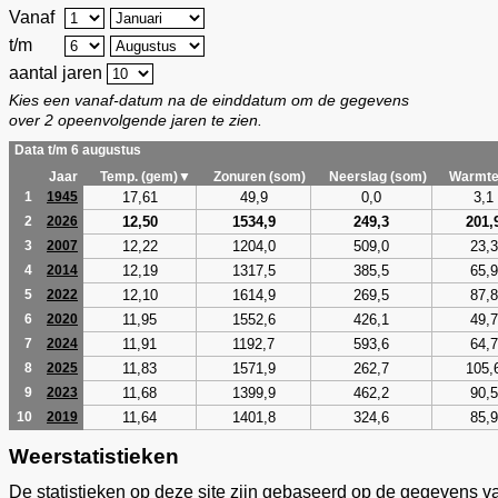
Vanaf
t/m
aantal jaren
Kies een vanaf-datum na de einddatum om de gegevens
over 2 opeenvolgende jaren te zien.
Data t/m 6 augustus
Jaar
Temp. (gem)▼
Zonuren (som)
Neerslag (som)
Warmte
17,61
49,9
0,0
3,1
1
1945
12,50
1534,9
249,3
201,
2
2026
12,22
1204,0
509,0
23,3
3
2007
12,19
1317,5
385,5
65,9
4
2014
12,10
1614,9
269,5
87,8
5
2022
11,95
1552,6
426,1
49,7
6
2020
11,91
1192,7
593,6
64,7
7
2024
11,83
1571,9
262,7
105,
8
2025
11,68
1399,9
462,2
90,5
9
2023
11,64
1401,8
324,6
85,9
10
2019
Weerstatistieken
De statistieken op deze site zijn gebaseerd op de gegevens v