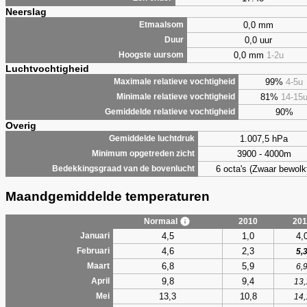
Neerslag
0,0 mm
Etmaalsom
0,0 uur
Duur
0,0 mm
1-2u
Hoogste uursom
Luchtvochtigheid
99%
4-5u
Maximale relatieve vochtigheid
81%
14-15
Minimale relatieve vochtigheid
90%
Gemiddelde relatieve vochtigheid
Overig
1.007,5 hPa
Gemiddelde luchtdruk
3900 - 4000m
Minimum opgetreden zicht
6 octa's (Zwaar bewolk
Bedekkingsgraad van de bovenlucht
Maandgemiddelde temperaturen
Normaal
2010
201
4,5
1,0
4,
Januari
4,6
2,3
Februari
5,
6,8
5,9
Maart
6,
9,8
9,4
April
13,
13,3
10,8
Mei
14,