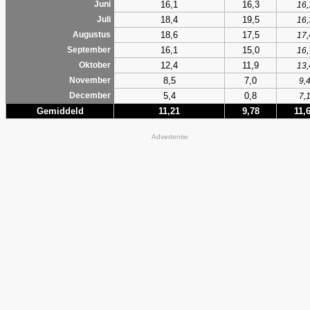
16,1
16,3
Juni
16,
18,4
19,5
Juli
16,
18,6
17,5
Augustus
17,
16,1
15,0
September
16,
12,4
11,9
Oktober
13,
8,5
7,0
November
9,
5,4
0,8
December
7,
Gemiddeld
11,21
9,78
11,
Advertentie