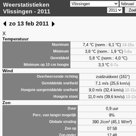
Weerstatistieken
Vlissingen - 2011
zo 13 feb 2011
X
Temperatuur
7,4 °C (norm.: 6,1 °C)
14-15u
Maximum
3,8 °C (norm.: 1,9 °C)
5-6u
Minimum
5,8 °C (norm.: 4,0 °C)
Gemiddeld
3,3 °C
6-7u
Minimum op 10 cm hoogte
Wind
zuidzuidoost (161°)
Overheersende richting
7,1 m/s (25,6 km/u)
Gemiddelde snelheid
9,0 m/s (32,4 km/u)
10-11
Hoogste uurgemiddelde snelheid
11,0 m/s (39,6 km/u)
10-11
Hoogste stoot
Zon
0,9 uur
Duur
9%
Perc. van langst mogelijk
390 J/cm² (45,1 W/m²)
Globale straling
07:58
Zon op
17:48
Zon onder