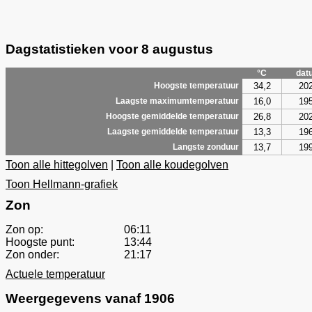
Dagstatistieken voor 8 augustus
°C
dat
34,2
20
Hoogste temperatuur
16,0
19
Laagste maximumtemperatuur
26,8
20
Hoogste gemiddelde temperatuur
13,3
19
Laagste gemiddelde temperatuur
13,7
19
Langste zonduur
Toon alle hittegolven
|
Toon alle koudegolven
Toon Hellmann-grafiek
Zon
Zon op:
06:11
Hoogste punt:
13:44
Zon onder:
21:17
Actuele temperatuur
Weergegevens vanaf 1906