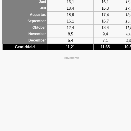
16,1
16,1
Juni
15,
18,4
16,3
Juli
17,
18,6
17,4
Augustus
18,
16,1
16,7
September
15,
12,4
13,4
Oktober
11,
8,5
9,4
November
8,
5,4
7,1
December
5,
Gemiddeld
11,21
11,65
10,
Advertentie