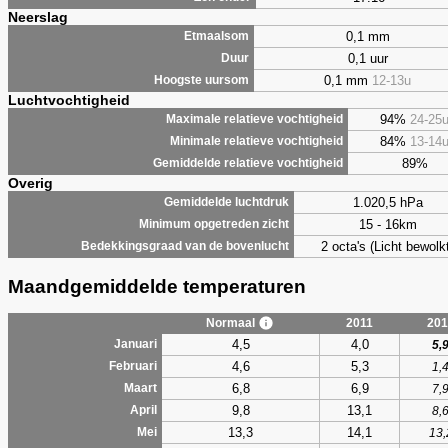
Neerslag
0,1 mm
Etmaalsom
0,1 uur
Duur
0,1 mm
12-13u
Hoogste uursom
Luchtvochtigheid
94%
24-25
Maximale relatieve vochtigheid
84%
13-14
Minimale relatieve vochtigheid
89%
Gemiddelde relatieve vochtigheid
Overig
1.020,5 hPa
Gemiddelde luchtdruk
15 - 16km
Minimum opgetreden zicht
2 octa's (Licht bewolk
Bedekkingsgraad van de bovenlucht
Maandgemiddelde temperaturen
Normaal
2011
201
4,5
4,0
Januari
5,
4,6
5,3
Februari
1,
6,8
6,9
Maart
7,
9,8
13,1
April
8,
13,3
14,1
Mei
13,