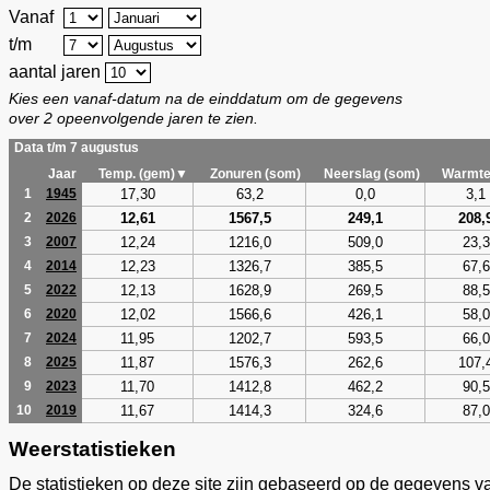
Vanaf
t/m
aantal jaren
Kies een vanaf-datum na de einddatum om de gegevens
over 2 opeenvolgende jaren te zien.
Data t/m 7 augustus
Jaar
Temp. (gem)▼
Zonuren (som)
Neerslag (som)
Warmte
17,30
63,2
0,0
3,1
1
1945
12,61
1567,5
249,1
208,
2
2026
12,24
1216,0
509,0
23,3
3
2007
12,23
1326,7
385,5
67,6
4
2014
12,13
1628,9
269,5
88,5
5
2022
12,02
1566,6
426,1
58,0
6
2020
11,95
1202,7
593,5
66,0
7
2024
11,87
1576,3
262,6
107,
8
2025
11,70
1412,8
462,2
90,5
9
2023
11,67
1414,3
324,6
87,0
10
2019
Weerstatistieken
De statistieken op deze site zijn gebaseerd op de gegevens v