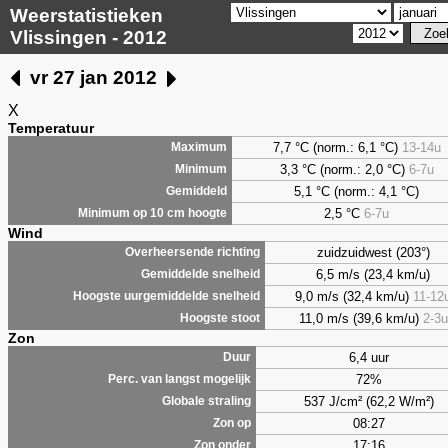
Weerstatistieken
Vlissingen - 2012
vr 27 jan 2012
X
Temperatuur
7,7 °C (norm.: 6,1 °C)
13-14u
Maximum
3,3 °C (norm.: 2,0 °C)
6-7u
Minimum
5,1 °C (norm.: 4,1 °C)
Gemiddeld
2,5 °C
6-7u
Minimum op 10 cm hoogte
Wind
zuidzuidwest (203°)
Overheersende richting
6,5 m/s (23,4 km/u)
Gemiddelde snelheid
9,0 m/s (32,4 km/u)
11-12
Hoogste uurgemiddelde snelheid
11,0 m/s (39,6 km/u)
2-3u
Hoogste stoot
Zon
6,4 uur
Duur
72%
Perc. van langst mogelijk
537 J/cm² (62,2 W/m²)
Globale straling
08:27
Zon op
17:16
Zon onder