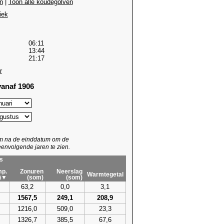
n
|
Toon alle koudegolven
iek
06:11
13:44
21:17
r
anaf 1906
um na de einddatum om de
envolgende jaren te zien.
s
p.
Zonuren
Neerslag
Warmtegetal
)▼
(som)
(som)
63,2
0,0
3,1
1567,5
249,1
208,9
1216,0
509,0
23,3
1326,7
385,5
67,6