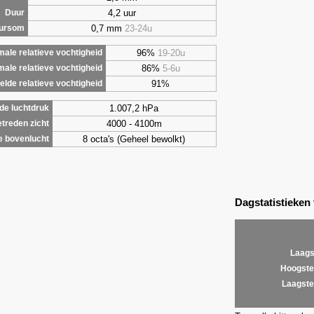
4,2 uur
Duur
0,7 mm
23-24u
uursom
96%
19-20u
ale relatieve vochtigheid
86%
5-6u
male relatieve vochtigheid
91%
lde relatieve vochtigheid
1.007,2 hPa
de luchtdruk
4000 - 4100m
treden zicht
8 octa's (Geheel bewolkt)
e bovenlucht
Dagstatistieken
Laags
Hoogste
Laagste