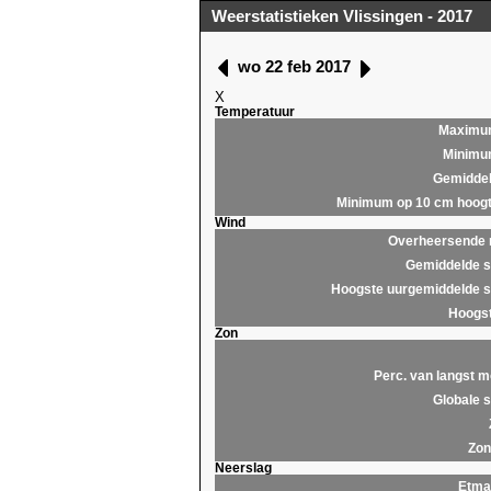
Weerstatistieken Vlissingen - 2017
wo 22 feb 2017
X
Temperatuur
Maximu
Minim
Gemidde
Minimum op 10 cm hoog
Wind
Overheersende r
Gemiddelde s
Hoogste uurgemiddelde s
Hoogst
Zon
Perc. van langst m
Globale s
Zon
Neerslag
Etma