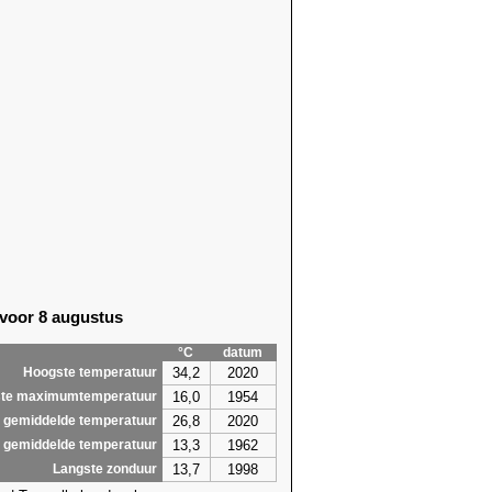
 voor 8 augustus
°C
datum
34,2
2020
Hoogste temperatuur
16,0
1954
te maximumtemperatuur
26,8
2020
 gemiddelde temperatuur
13,3
1962
 gemiddelde temperatuur
13,7
1998
Langste zonduur