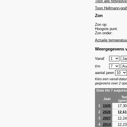
Toon alle hittegolve
Toon Hellmann-graf
Zon
Zon op:
Hoogste punt:
Zon onder:
Actuele temperatuu
Weergegevens v
Vanaf
t/m
aantal jaren
Kies een vanaf-dat
gegevens over 2 ope
Data t/m 7 augustu
Tem
Jaar
(gem
17,30
1
1945
12,61
2
2026
12,24
3
2007
12,23
4
2014