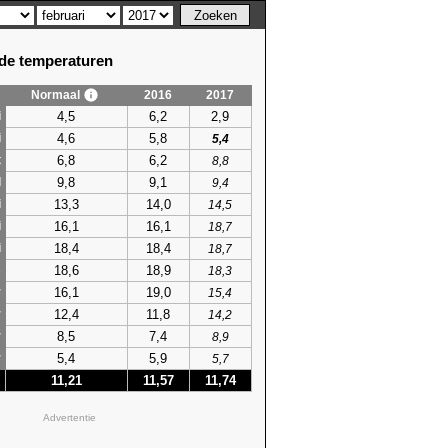
e temperaturen
Normaal
2016
2017
4,5
6,2
2,9
i
4,6
5,8
i
5,4
6,8
6,2
t
8,8
9,8
9,1
l
9,4
13,3
14,0
i
14,5
16,1
16,1
i
18,7
18,4
18,4
i
18,7
18,6
18,9
s
18,3
16,1
19,0
r
15,4
12,4
11,8
r
14,2
8,5
7,4
r
8,9
5,4
5,9
r
5,7
11,21
11,57
11,74
Advertentie