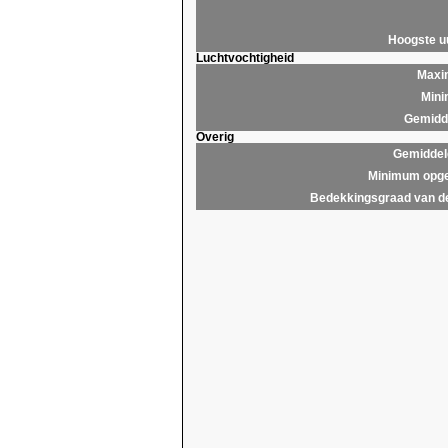
Hoogste 
Luchtvochtigheid
Maxim
Mini
Gemidde
Overig
Gemiddel
Minimum opge
Bedekkingsgraad van d