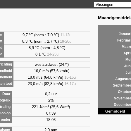
Maandgemiddeld
Januar
9,7 °C (norm.: 7,0 °C)
11-12u
m
Februar
8,3 °C (norm.: 2,7 °C)
19-20u
um
Maar
8,9 °C (norm.: 4,8 °C)
ld
Apri
8,1 °C
24-25u
te
Me
westzuidwest (247°)
ichting
Jun
16,0 m/s (57,6 km/u)
nelheid
Jul
18,0 m/s (64,8 km/u)
15-16u
nelheid
Augustu
23,0 m/s (82,8 km/u)
16-17u
e stoot
Septembe
Oktobe
0,2 uur
Duur
Novembe
2%
ogelijk
Decembe
221 J/cm² (25,6 W/m²)
traling
Gemiddeld
07:39
Zon op
18:06
 onder
2,0 mm
alsom