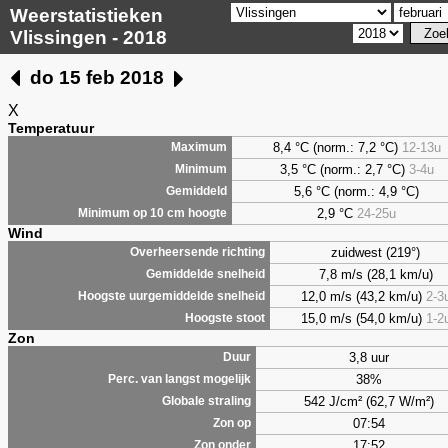
Weerstatistieken
Vlissingen - 2018
do 15 feb 2018
X
Temperatuur
8,4 °C (norm.: 7,2 °C)
12-13u
Maximum
3,5 °C (norm.: 2,7 °C)
3-4u
Minimum
5,6 °C (norm.: 4,9 °C)
Gemiddeld
2,9 °C
24-25u
Minimum op 10 cm hoogte
Wind
zuidwest (219°)
Overheersende richting
7,8 m/s (28,1 km/u)
Gemiddelde snelheid
12,0 m/s (43,2 km/u)
2-3
Hoogste uurgemiddelde snelheid
15,0 m/s (54,0 km/u)
1-2
Hoogste stoot
Zon
3,8 uur
Duur
38%
Perc. van langst mogelijk
542 J/cm² (62,7 W/m²)
Globale straling
07:54
Zon op
17:52
Zon onder