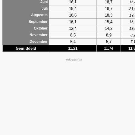
16,1
18,7
Juni
16,
18,4
18,7
Juli
21,
18,6
18,3
Augustus
19,
16,1
15,4
September
16,
12,4
14,2
Oktober
13,
8,5
8,9
November
8,
5,4
5,7
December
7,
Gemiddeld
11,21
11,74
11,
Advertentie