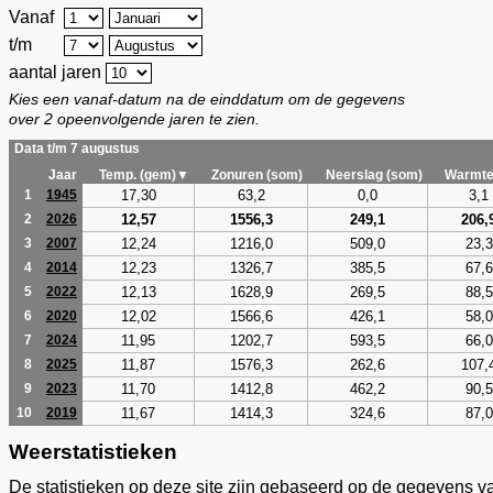
Vanaf
t/m
aantal jaren
Kies een vanaf-datum na de einddatum om de gegevens
over 2 opeenvolgende jaren te zien.
Data t/m 7 augustus
Jaar
Temp. (gem)▼
Zonuren (som)
Neerslag (som)
Warmte
17,30
63,2
0,0
3,1
1
1945
12,57
1556,3
249,1
206,
2
2026
12,24
1216,0
509,0
23,3
3
2007
12,23
1326,7
385,5
67,6
4
2014
12,13
1628,9
269,5
88,5
5
2022
12,02
1566,6
426,1
58,0
6
2020
11,95
1202,7
593,5
66,0
7
2024
11,87
1576,3
262,6
107,
8
2025
11,70
1412,8
462,2
90,5
9
2023
11,67
1414,3
324,6
87,0
10
2019
Weerstatistieken
De statistieken op deze site zijn gebaseerd op de gegevens v