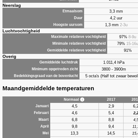
Neerslag
3,3 mm
Etmaalsom
4,2 uur
Duur
1,3 mm
2-3u
Hoogste uursom
Luchtvochtigheid
97%
8-9u
Maximale relatieve vochtigheid
79%
15-16
Minimale relatieve vochtigheid
91%
Gemiddelde relatieve vochtigheid
Overig
1.011,4 hPa
Gemiddelde luchtdruk
3800 - 3900m
Minimum opgetreden zicht
5 octa's (Half tot zwaar bewol
Bedekkingsgraad van de bovenlucht
Maandgemiddelde temperaturen
Normaal
2017
201
4,5
2,9
6,
Januari
4,6
5,4
Februari
2,
6,8
8,8
Maart
4,
9,8
9,4
April
11,
13,3
14,5
Mei
15,