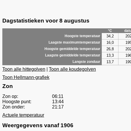
Dagstatistieken voor 8 augustus
°C
dat
34,2
20
Hoogste temperatuur
16,0
19
Laagste maximumtemperatuur
26,8
20
Hoogste gemiddelde temperatuur
13,3
19
Laagste gemiddelde temperatuur
13,7
19
Langste zonduur
Toon alle hittegolven
|
Toon alle koudegolven
Toon Hellmann-grafiek
Zon
Zon op:
06:11
Hoogste punt:
13:44
Zon onder:
21:17
Actuele temperatuur
Weergegevens vanaf 1906