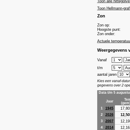
Toon alle hittegolve
Toon Hellmann-graf
Zon
Zon op:
Hoogste punt:
Zon onder:
Actuele temperatuu
Weergegevens v
Vanaf
t/m
aantal jaren
Kies een vanaf-dat
gegevens over 2 ope
Data t/m 5 augustu
Tem
Jaar
(gem
17,80
1
1945
12,50
2
2026
12,19
3
2007
12,16
4
2014