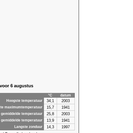
 voor 6 augustus
°C
datum
34,1
2003
Hoogste temperatuur
15,7
1941
te maximumtemperatuur
25,8
2003
 gemiddelde temperatuur
13,9
1941
 gemiddelde temperatuur
14,3
1997
Langste zonduur