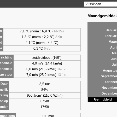
Maandgemiddeld
Januar
7,1 °C (norm.: 6,9 °C)
14-15u
m
Februar
1,8 °C (norm.: 2,2 °C)
8-9u
um
Maar
4,1 °C (norm.: 4,4 °C)
ld
Apri
0,3 °C
6-7u
te
Me
zuidzuidoost (169°)
richting
Jun
4,0 m/s (14,4 km/u)
snelheid
Jul
6,0 m/s (21,6 km/u)
16-17u
snelheid
Augustu
7,0 m/s (25,2 km/u)
13-14u
te stoot
Septembe
Oktobe
8,5 uur
Duur
Novembe
84%
gelijk
Decembe
950 J/cm² (110,0 W/m²)
raling
Gemiddeld
07:48
on op
17:58
onder
0,0 mm
tmaalsom