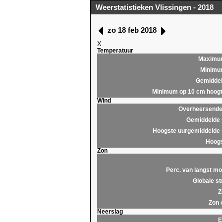
Weerstatistieken Vlissingen - 2018
zo 18 feb 2018
X
Temperatuur
Maximu
Minim
Gemidde
Minimum op 10 cm hoog
Wind
Overheersende 
Gemiddelde 
Hoogste uurgemiddelde 
Hoogs
Zon
Perc. van langst mo
Globale st
Z
Zon 
Neerslag
E