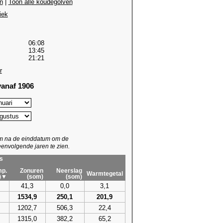
n
|
Toon alle koudegolven
iek
06:08
13:45
21:21
r
anaf 1906
um na de einddatum om de
envolgende jaren te zien.
s
p.
Zonuren
Neerslag
Warmtegetal
)▼
(som)
(som)
41,3
0,0
3,1
1534,9
250,1
201,9
1202,7
506,3
22,4
1315,0
382,2
65,2