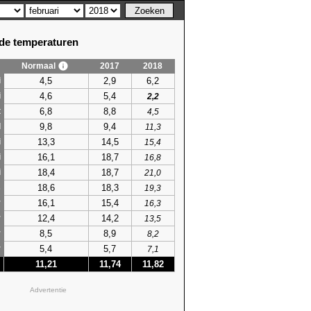
e temperaturen
Normaal
2017
2018
4,5
2,9
6,2
i
4,6
5,4
i
2,2
6,8
8,8
t
4,5
9,8
9,4
l
11,3
13,3
14,5
i
15,4
16,1
18,7
i
16,8
18,4
18,7
i
21,0
18,6
18,3
s
19,3
16,1
15,4
r
16,3
12,4
14,2
r
13,5
8,5
8,9
r
8,2
5,4
5,7
r
7,1
11,21
11,74
11,82
Advertentie