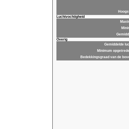
Hoogs
Luchtvochtigheid
Maxim
Mini
Gemidde
Overig
Gemiddelde lu
Minimum opgetrede
Bedekkingsgraad van de bov