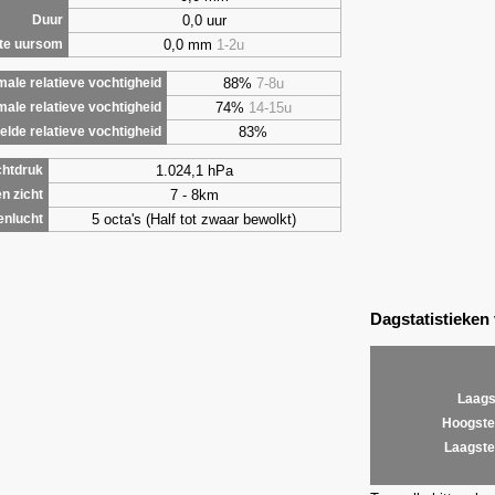
0,0 uur
Duur
0,0 mm
1-2u
te uursom
88%
7-8u
ale relatieve vochtigheid
74%
14-15u
male relatieve vochtigheid
83%
lde relatieve vochtigheid
1.024,1 hPa
chtdruk
7 - 8km
n zicht
5 octa's (Half tot zwaar bewolkt)
enlucht
Dagstatistieken
Laags
Hoogste
Laagste