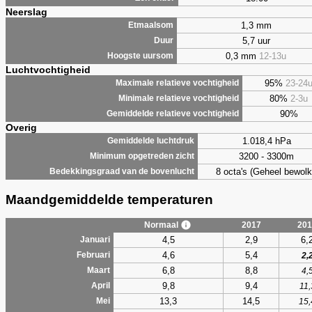
Neerslag
1,3 mm
Etmaalsom
5,7 uur
Duur
0,3 mm
12-13u
Hoogste uursom
Luchtvochtigheid
95%
23-24
Maximale relatieve vochtigheid
80%
2-3u
Minimale relatieve vochtigheid
90%
Gemiddelde relatieve vochtigheid
Overig
1.018,4 hPa
Gemiddelde luchtdruk
3200 - 3300m
Minimum opgetreden zicht
8 octa's (Geheel bewolk
Bedekkingsgraad van de bovenlucht
Maandgemiddelde temperaturen
Normaal
2017
201
4,5
2,9
6,
Januari
4,6
5,4
Februari
2,
6,8
8,8
Maart
4,
9,8
9,4
April
11,
13,3
14,5
Mei
15,