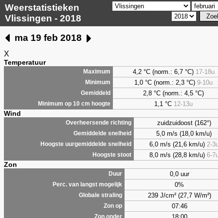
Weerstatistieken
Vlissingen - 2018
ma 19 feb 2018
X
Temperatuur
4,2 °C (norm.: 6,7 °C)
17-18u
Maximum
1,0 °C (norm.: 2,3 °C)
9-10u
Minimum
2,8 °C (norm.: 4,5 °C)
Gemiddeld
1,1 °C
12-13u
Minimum op 10 cm hoogte
Wind
zuidzuidoost (162°)
Overheersende richting
5,0 m/s (18,0 km/u)
Gemiddelde snelheid
6,0 m/s (21,6 km/u)
2-3
Hoogste uurgemiddelde snelheid
8,0 m/s (28,8 km/u)
6-7
Hoogste stoot
Zon
0,0 uur
Duur
0%
Perc. van langst mogelijk
239 J/cm² (27,7 W/m²)
Globale straling
07:46
Zon op
18:00
Zon onder