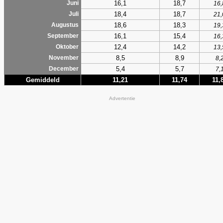
16,1
18,7
Juni
16,
18,4
18,7
Juli
21,
18,6
18,3
Augustus
19,
16,1
15,4
September
16,
12,4
14,2
Oktober
13,
8,5
8,9
November
8,
5,4
5,7
December
7,
Gemiddeld
11,21
11,74
11,
Advertentie