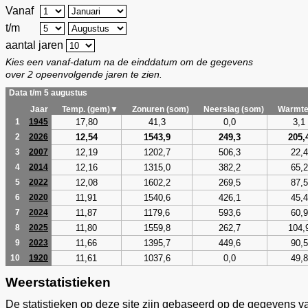
Vanaf
t/m
aantal jaren
Kies een vanaf-datum na de einddatum om de gegevens
over 2 opeenvolgende jaren te zien.
Data t/m 5 augustus
Jaar
Temp. (gem)▼
Zonuren (som)
Neerslag (som)
Warmte
17,80
41,3
0,0
3,1
1
1945
12,54
1543,9
249,3
205,
2
2026
12,19
1202,7
506,3
22,4
3
2007
12,16
1315,0
382,2
65,2
4
2014
12,08
1602,2
269,5
87,5
5
2022
11,91
1540,6
426,1
45,4
6
2020
11,87
1179,6
593,6
60,9
7
2024
11,80
1559,8
262,7
104,
8
2025
11,66
1395,7
449,6
90,5
9
2023
11,61
1037,6
0,0
49,8
10
1920
Weerstatistieken
De statistieken op deze site zijn gebaseerd op de gegevens v