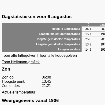
Dagstatistieken voor 6 augustus
°C
dat
34,1
20
Hoogste temperatuur
15,7
19
Laagste maximumtemperatuur
25,8
20
Hoogste gemiddelde temperatuur
13,9
19
Laagste gemiddelde temperatuur
14,3
19
Langste zonduur
Toon alle hittegolven
|
Toon alle koudegolven
Toon Hellmann-grafiek
Zon
Zon op:
06:08
Hoogste punt:
13:45
Zon onder:
21:21
Actuele temperatuur
Weergegevens vanaf 1906