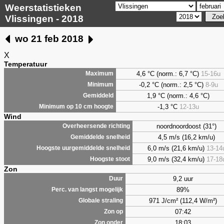
Weerstatistieken
Vlissingen - 2018
wo 21 feb 2018
X
Temperatuur
4,6
°C (norm.: 6,7 °C)
15-16u
Maximum
-0,2 °C (norm.: 2,5 °C)
8-9u
Minimum
1,9
°C (norm.: 4,6 °C)
Gemiddeld
-1,3 °C
12-13u
Minimum op 10 cm hoogte
Wind
noordnoordoost (31°)
Overheersende richting
4,5 m/s (16,2 km/u)
Gemiddelde snelheid
6,0 m/s (21,6 km/u)
13-14
Hoogste uurgemiddelde snelheid
9,0 m/s (32,4 km/u)
17-18
Hoogste stoot
Zon
9,2 uur
Duur
89%
Perc. van langst mogelijk
971 J/cm² (112,4 W/m²)
Globale straling
07:42
Zon op
18:03
Zon onder