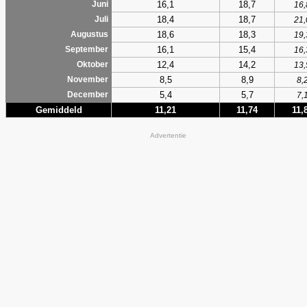
16,1
18,7
Juni
16,
18,4
18,7
Juli
21,
18,6
18,3
Augustus
19,
16,1
15,4
September
16,
12,4
14,2
Oktober
13,
8,5
8,9
November
8,
5,4
5,7
December
7,
Gemiddeld
11,21
11,74
11,
Advertentie