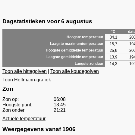
Dagstatistieken voor 6 augustus
°C
dat
34,1
20
Hoogste temperatuur
15,7
19
Laagste maximumtemperatuur
25,8
20
Hoogste gemiddelde temperatuur
13,9
19
Laagste gemiddelde temperatuur
14,3
19
Langste zonduur
Toon alle hittegolven
|
Toon alle koudegolven
Toon Hellmann-grafiek
Zon
Zon op:
06:08
Hoogste punt:
13:45
Zon onder:
21:21
Actuele temperatuur
Weergegevens vanaf 1906