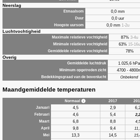
Neerslag
0,0 mm
Etmaalsom
0,0 uur
Duur
0,0 mm
1-2u
Hoogste uursom
Luchtvochtigheid
87%
3-4u
Maximale relatieve vochtigheid
63%
15-16
Minimale relatieve vochtigheid
78%
Gemiddelde relatieve vochtigheid
Overig
1.025,6 hPa
Gemiddelde luchtdruk
4700 - 4800
Minimum opgetreden zicht
Bedekkingsgraad van de bovenlucht
Onbekend
Maandgemiddelde temperaturen
Normaal
2017
201
4,5
2,9
6,
Januari
4,6
5,4
Februari
2,
6,8
8,8
Maart
4,
9,8
9,4
April
11,
13,3
14,5
Mei
15,