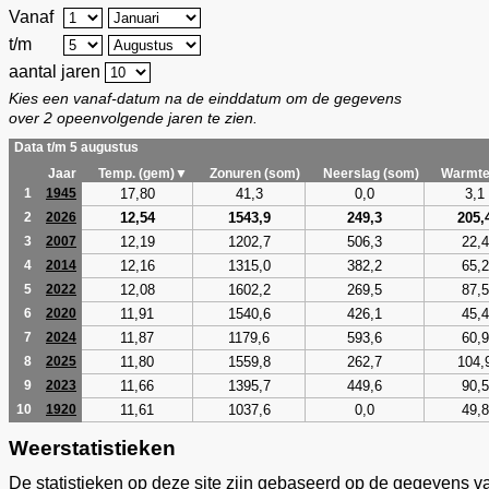
Vanaf
t/m
aantal jaren
Kies een vanaf-datum na de einddatum om de gegevens
over 2 opeenvolgende jaren te zien.
Data t/m 5 augustus
Jaar
Temp. (gem)▼
Zonuren (som)
Neerslag (som)
Warmte
17,80
41,3
0,0
3,1
1
1945
12,54
1543,9
249,3
205,
2
2026
12,19
1202,7
506,3
22,4
3
2007
12,16
1315,0
382,2
65,2
4
2014
12,08
1602,2
269,5
87,5
5
2022
11,91
1540,6
426,1
45,4
6
2020
11,87
1179,6
593,6
60,9
7
2024
11,80
1559,8
262,7
104,
8
2025
11,66
1395,7
449,6
90,5
9
2023
11,61
1037,6
0,0
49,8
10
1920
Weerstatistieken
De statistieken op deze site zijn gebaseerd op de gegevens v