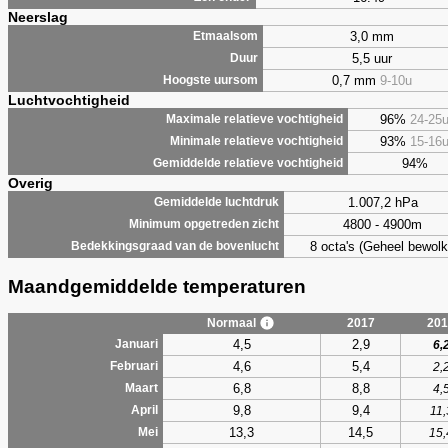
Neerslag
3,0 mm
Etmaalsom
5,5 uur
Duur
0,7 mm
9-10u
Hoogste uursom
Luchtvochtigheid
96%
24-25
Maximale relatieve vochtigheid
93%
15-16
Minimale relatieve vochtigheid
94%
Gemiddelde relatieve vochtigheid
Overig
1.007,2 hPa
Gemiddelde luchtdruk
4800 - 4900m
Minimum opgetreden zicht
8 octa's (Geheel bewolk
Bedekkingsgraad van de bovenlucht
Maandgemiddelde temperaturen
Normaal
2017
201
4,5
2,9
Januari
6,
4,6
5,4
Februari
2,
6,8
8,8
Maart
4,
9,8
9,4
April
11,
13,3
14,5
Mei
15,