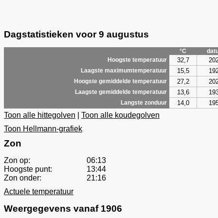
Dagstatistieken voor 9 augustus
°C
dat
32,7
20
Hoogste temperatuur
15,5
19
Laagste maximumtemperatuur
27,2
20
Hoogste gemiddelde temperatuur
13,6
19
Laagste gemiddelde temperatuur
14,0
19
Langste zonduur
Toon alle hittegolven
|
Toon alle koudegolven
Toon Hellmann-grafiek
Zon
Zon op:
06:13
Hoogste punt:
13:44
Zon onder:
21:16
Actuele temperatuur
Weergegevens vanaf 1906