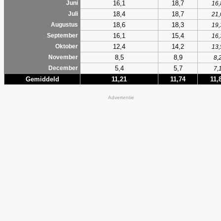
16,1
18,7
Juni
16,
18,4
18,7
Juli
21,
18,6
18,3
Augustus
19,
16,1
15,4
September
16,
12,4
14,2
Oktober
13,
8,5
8,9
November
8,
5,4
5,7
December
7,
Gemiddeld
11,21
11,74
11,
Advertentie