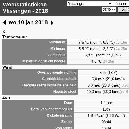
Weerstatistieken
Vlissingen - 2018
wo 10 jan 2018
X
Temperatuur
7,6 °C (norm.: 6,8 °C)
15-16u
Maximum
5,5 °C (norm.: 3,2 °C)
24-25u
Minimum
6,8 °C (norm.: 5,0 °C)
Gemiddeld
4,5 °C
24-25u
Minimum op 10 cm hoogte
Wind
zuid (180°)
Overheersende richting
6,0 m/s (21,6 km/u)
Gemiddelde snelheid
8,0 m/s (28,8 km/u)
8-9u
Hoogste uurgemiddelde snelheid
10,0 m/s (36,0 km/u)
7-8
Hoogste stoot
Zon
1,1 uur
Duur
13%
Perc. van langst mogelijk
161 J/cm² (18,6 W/m²)
Globale straling
08:44
Zon op
16:49
Zon onder