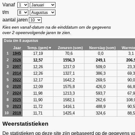
Vanaf
t/m
aantal jaren
Kies een vanaf-datum na de einddatum om de gegevens
over 2 opeenvolgende jaren te zien.
Data t/m 8 augustus
Jaar
Temp. (gem)▼
Zonuren (som)
Neerslag (som)
Warmte
17,19
70,6
0,0
3,1
1
1945
12,57
1556,3
249,1
206,
2
2026
12,26
1217,0
509,0
23,3
3
2007
12,26
1327,1
386,3
69,3
4
2014
12,17
1642,2
269,5
90,0
5
2022
12,09
1575,8
426,0
66,8
6
2020
11,98
1213,3
593,7
67,9
7
2024
11,90
1582,1
262,6
108,
8
2025
11,72
1416,1
488,9
90,5
9
2023
11,71
1425,4
324,6
88,5
10
2019
Weerstatistieken
De statistieken op deze site zijn gebaseerd op de gegevens v