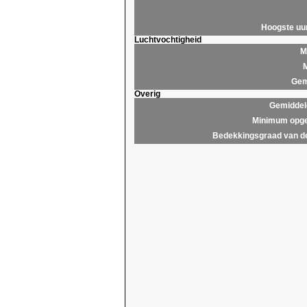
Hoogste u
Luchtvochtigheid
M
M
Gem
Overig
Gemiddel
Minimum opge
Bedekkingsgraad van d