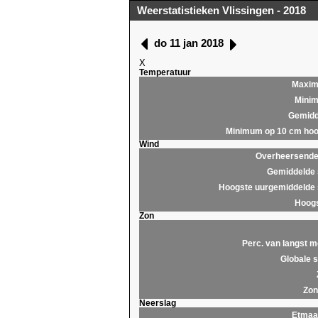
Weerstatistieken Vlissingen - 2018
do 11 jan 2018
X
Temperatuur
Maxi
Mini
Gemidd
Minimum op 10 cm hoo
Wind
Overheersende 
Gemiddelde 
Hoogste uurgemiddelde 
Hoogs
Zon
Perc. van langst m
Globale s
Zon
Neerslag
Etmaa