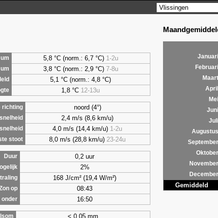
Maandgemiddeld
Januar
5,8 °C (norm.: 6,7 °C)
1-2u
mum
Februar
3,8 °C (norm.: 2,9 °C)
7-8u
mum
Maar
5,1 °C (norm.: 4,8 °C)
eld
Apri
1,8 °C
12-13u
gte
Me
noord (4°)
richting
Jun
2,4 m/s (8,6 km/u)
snelheid
Jul
4,0 m/s (14,4 km/u)
1-2u
snelheid
Augustu
8,0 m/s (28,8 km/u)
23-24u
te stoot
Septembe
Oktobe
0,2 uur
Duur
Novembe
2%
ogelijk
Decembe
168 J/cm² (19,4 W/m²)
traling
Gemiddeld
08:43
Zon op
16:50
 onder
< 0,05 mm
lsom