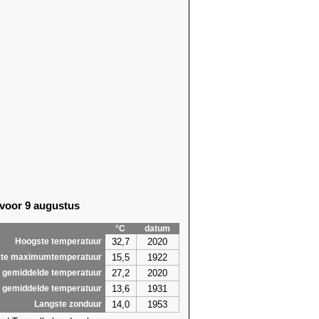
 voor 9 augustus
°C
datum
32,7
2020
Hoogste temperatuur
15,5
1922
te maximumtemperatuur
27,2
2020
 gemiddelde temperatuur
13,6
1931
 gemiddelde temperatuur
14,0
1953
Langste zonduur