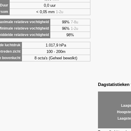
0,0 uur
Duur
< 0,05 mm
1-2u
ursom
99%
7-8u
aximale relatieve vochtigheid
96%
1-2u
inimale relatieve vochtigheid
98%
iddelde relatieve vochtigheid
1.017,9 hPa
de luchtdruk
100 - 200m
treden zicht
8 octa's (Geheel bewolkt)
e bovenlucht
Dagstatistieken
Laags
Hoogste
Laagste