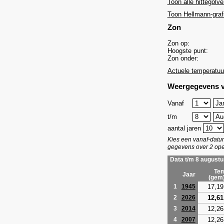
Toon alle hittegolve
Toon Hellmann-graf
Zon
Zon op:
Hoogste punt:
Zon onder:
Actuele temperatuu
Weergegevens v
Vanaf
t/m
aantal jaren
Kies een vanaf-dat
gegevens over 2 ope
Data t/m 8 augustu
Tem
Jaar
(gem
17,19
1
1945
12,61
2
2026
12,26
3
2014
12,26
4
2007