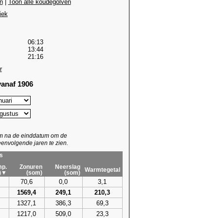
n
|
Toon alle koudegolven
iek
06:13
13:44
21:16
r
anaf 1906
um na de einddatum om de
envolgende jaren te zien.
s
p.
Zonuren
Neerslag
Warmtegetal
)▼
(som)
(som)
70,6
0,0
3,1
1569,4
249,1
210,3
1327,1
386,3
69,3
1217,0
509,0
23,3