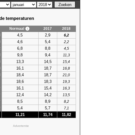
e temperaturen
Normaal
2017
2018
4,5
2,9
i
6,2
4,6
5,4
i
2,2
6,8
8,8
t
4,5
9,8
9,4
l
11,3
13,3
14,5
i
15,4
16,1
18,7
i
16,8
18,4
18,7
i
21,0
18,6
18,3
s
19,3
16,1
15,4
r
16,3
12,4
14,2
r
13,5
8,5
8,9
r
8,2
5,4
5,7
r
7,1
11,21
11,74
11,82
Advertentie