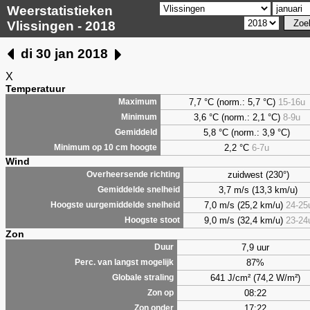
Weerstatistieken
Vlissingen - 2018
di 30 jan 2018
X
Temperatuur
7,7 °C (norm.: 5,7 °C)
15-16u
Maximum
3,6 °C (norm.: 2,1 °C)
8-9u
Minimum
5,8 °C (norm.: 3,9 °C)
Gemiddeld
2,2 °C
6-7u
Minimum op 10 cm hoogte
Wind
zuidwest (230°)
Overheersende richting
3,7 m/s (13,3 km/u)
Gemiddelde snelheid
7,0 m/s (25,2 km/u)
24-25
Hoogste uurgemiddelde snelheid
9,0 m/s (32,4 km/u)
23-24
Hoogste stoot
Zon
7,9 uur
Duur
87%
Perc. van langst mogelijk
641 J/cm² (74,2 W/m²)
Globale straling
08:22
Zon op
17:22
Zon onder