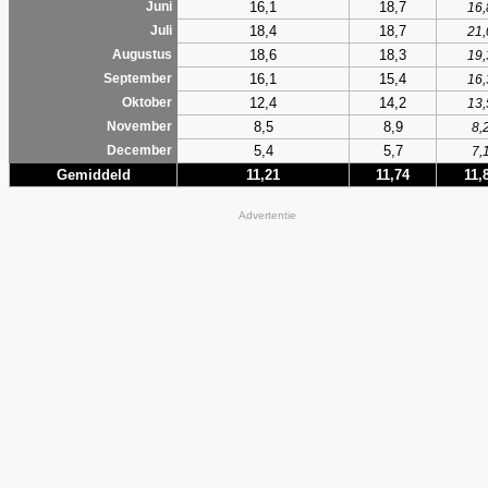
16,1
18,7
Juni
16,
18,4
18,7
Juli
21,
18,6
18,3
Augustus
19,
16,1
15,4
September
16,
12,4
14,2
Oktober
13,
8,5
8,9
November
8,
5,4
5,7
December
7,
Gemiddeld
11,21
11,74
11,
Advertentie