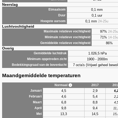
Neerslag
0,1 mm
Etmaalsom
0,1 uur
Duur
0,1 mm
24-25u
Hoogste uursom
Luchtvochtigheid
97%
24-25
Maximale relatieve vochtigheid
71%
14-15
Minimale relatieve vochtigheid
86%
Gemiddelde relatieve vochtigheid
Overig
1.026,5 hPa
Gemiddelde luchtdruk
1900 - 2000m
Minimum opgetreden zicht
7 octa's (Vrijwel geheel bewol
Bedekkingsgraad van de bovenlucht
Maandgemiddelde temperaturen
Normaal
2017
201
4,5
2,9
Januari
6,
4,6
5,4
Februari
2,
6,8
8,8
Maart
4,
9,8
9,4
April
11,
13,3
14,5
Mei
15,