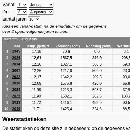
Vanaf
t/m
aantal jaren
Kies een vanaf-datum na de einddatum om de gegevens
over 2 opeenvolgende jaren te zien.
Data t/m 8 augustus
Jaar
Temp. (gem)▼
Zonuren (som)
Neerslag (som)
Warmte
17,19
70,6
0,0
3,1
1
1945
12,61
1567,5
249,9
208,
2
2026
12,26
1327,1
386,3
69,3
3
2014
12,26
1217,0
509,0
23,3
4
2007
12,17
1642,2
269,5
90,0
5
2022
12,09
1575,8
426,0
66,8
6
2020
11,98
1213,3
593,7
67,9
7
2024
11,90
1582,1
262,6
108,
8
2025
11,72
1416,1
488,9
90,5
9
2023
11,71
1425,4
324,6
88,5
10
2019
Weerstatistieken
De statistieken op deze site zijn gebaseerd op de gegevens v