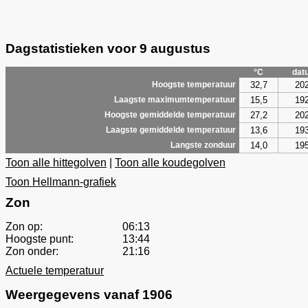
Dagstatistieken voor 9 augustus
°C
dat
32,7
20
Hoogste temperatuur
15,5
19
Laagste maximumtemperatuur
27,2
20
Hoogste gemiddelde temperatuur
13,6
19
Laagste gemiddelde temperatuur
14,0
19
Langste zonduur
Toon alle hittegolven
|
Toon alle koudegolven
Toon Hellmann-grafiek
Zon
Zon op:
06:13
Hoogste punt:
13:44
Zon onder:
21:16
Actuele temperatuur
Weergegevens vanaf 1906