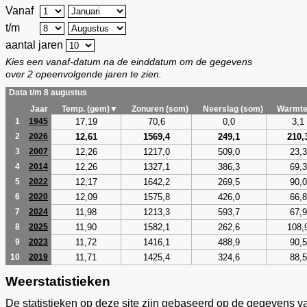
Vanaf
t/m
aantal jaren
Kies een vanaf-datum na de einddatum om de gegevens
over 2 opeenvolgende jaren te zien.
Data t/m 8 augustus
Jaar
Temp. (gem)▼
Zonuren (som)
Neerslag (som)
Warmte
17,19
70,6
0,0
3,1
1
1945
12,61
1569,4
249,1
210,
2
2026
12,26
1217,0
509,0
23,3
3
2007
12,26
1327,1
386,3
69,3
4
2014
12,17
1642,2
269,5
90,0
5
2022
12,09
1575,8
426,0
66,8
6
2020
11,98
1213,3
593,7
67,9
7
2024
11,90
1582,1
262,6
108,
8
2025
11,72
1416,1
488,9
90,5
9
2023
11,71
1425,4
324,6
88,5
10
2019
Weerstatistieken
De statistieken op deze site zijn gebaseerd op de gegevens v