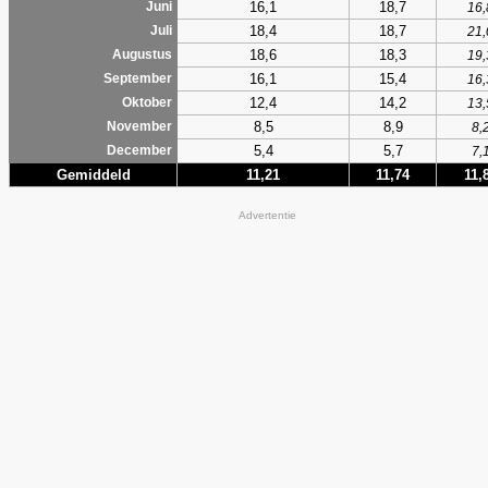
16,1
18,7
Juni
16,
18,4
18,7
Juli
21,
18,6
18,3
Augustus
19,
16,1
15,4
September
16,
12,4
14,2
Oktober
13,
8,5
8,9
November
8,
5,4
5,7
December
7,
Gemiddeld
11,21
11,74
11,
Advertentie