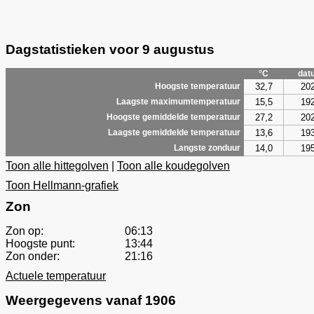
Dagstatistieken voor 9 augustus
°C
dat
32,7
20
Hoogste temperatuur
15,5
19
Laagste maximumtemperatuur
27,2
20
Hoogste gemiddelde temperatuur
13,6
19
Laagste gemiddelde temperatuur
14,0
19
Langste zonduur
Toon alle hittegolven
|
Toon alle koudegolven
Toon Hellmann-grafiek
Zon
Zon op:
06:13
Hoogste punt:
13:44
Zon onder:
21:16
Actuele temperatuur
Weergegevens vanaf 1906