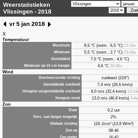
Weerstatistieken
Vlissingen - 2018
vr 5 jan 2018
X
Temperatuur
8,5 °C (norm.: 6,5 °C)
13-14u
Maximum
5,5 °C (norm.: 2,7 °C)
23-24u
Minimum
7,0 °C (norm.: 4,6 °C)
Gemiddeld
4,6 °C
24-25u
Minimum op 10 cm hoogte
Wind
zuidwest (219°)
Overheersende richting
7,4 m/s (26,6 km/u)
Gemiddelde snelheid
9,0 m/s (32,4 km/u)
13-14
Hoogste uurgemiddelde snelheid
13,0 m/s (46,8 km/u)
3-4u
Hoogste stoot
Zon
0,2 uur
Duur
2%
Perc. van langst mogelijk
119 J/cm² (13,8 W/m²)
Globale straling
08:46
Zon op
16:42
Zon onder