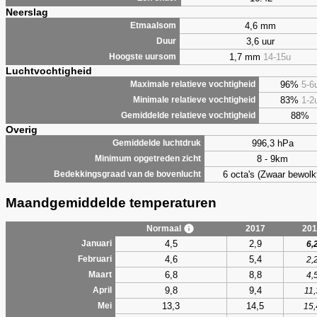
Neerslag
4,6 mm
Etmaalsom
3,6 uur
Duur
1,7 mm
14-15u
Hoogste uursom
Luchtvochtigheid
96%
5-6
Maximale relatieve vochtigheid
83%
1-2
Minimale relatieve vochtigheid
88%
Gemiddelde relatieve vochtigheid
Overig
996,3 hPa
Gemiddelde luchtdruk
8 - 9km
Minimum opgetreden zicht
6 octa's (Zwaar bewolk
Bedekkingsgraad van de bovenlucht
Maandgemiddelde temperaturen
Normaal
2017
201
4,5
2,9
Januari
6,
4,6
5,4
Februari
2,
6,8
8,8
Maart
4,
9,8
9,4
April
11,
13,3
14,5
Mei
15,