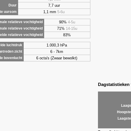
7,7 uur
Duur
1,1 mm
5-6u
te uursom
90%
4-5u
ale relatieve vochtigheid
71%
14-15u
male relatieve vochtigheid
83%
lde relatieve vochtigheid
1.000,3 hPa
lde luchtdruk
6 - 7km
etreden zicht
6 octa's (Zwaar bewolkt)
de bovenlucht
Dagstatistieken
Laags
Hoogste
Laagste