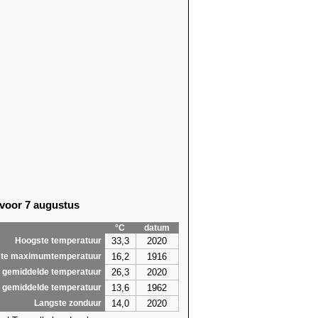
 voor 7 augustus
°C
datum
33,3
2020
Hoogste temperatuur
16,2
1916
te maximumtemperatuur
26,3
2020
 gemiddelde temperatuur
13,6
1962
 gemiddelde temperatuur
14,0
2020
Langste zonduur