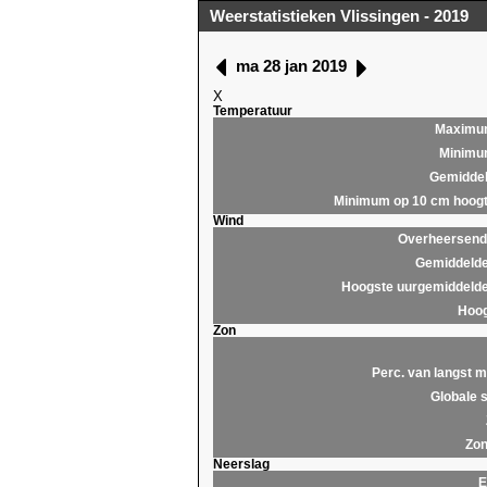
Weerstatistieken Vlissingen - 2019
ma 28 jan 2019
X
Temperatuur
Maximu
Minim
Gemidde
Minimum op 10 cm hoog
Wind
Overheersende
Gemiddelde
Hoogste uurgemiddelde
Hoog
Zon
Perc. van langst m
Globale s
Zon
Neerslag
E