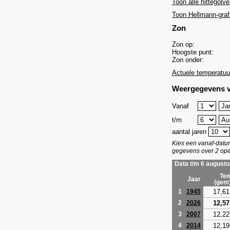
Toon alle hittegolve
Toon Hellmann-graf
Zon
Zon op:
Hoogste punt:
Zon onder:
Actuele temperatuu
Weergegevens v
Vanaf
t/m
aantal jaren
Kies een vanaf-dat
gegevens over 2 ope
Data t/m 6 augustu
Tem
Jaar
(gem
17,61
1
1945
12,57
2
2026
12,22
3
2007
12,19
4
2014