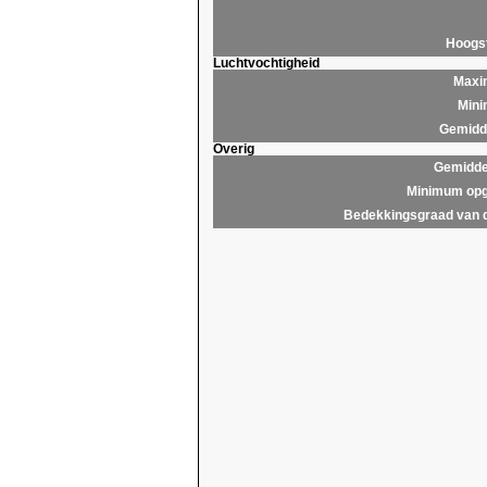
Hoogs
Luchtvochtigheid
Maxim
Mini
Gemidde
Overig
Gemidde
Minimum opg
Bedekkingsgraad van 