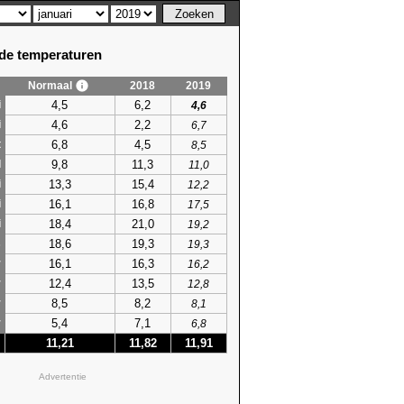
e temperaturen
Normaal
2018
2019
4,5
6,2
i
4,6
4,6
2,2
i
6,7
6,8
4,5
t
8,5
9,8
11,3
l
11,0
13,3
15,4
i
12,2
16,1
16,8
i
17,5
18,4
21,0
i
19,2
18,6
19,3
s
19,3
16,1
16,3
r
16,2
12,4
13,5
r
12,8
8,5
8,2
r
8,1
5,4
7,1
r
6,8
11,21
11,82
11,91
Advertentie