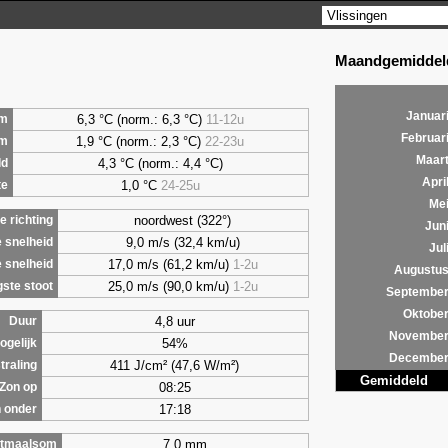
Maandgemiddeld
Januar
6,3 °C (norm.: 6,3 °C)
11-12u
m
Februar
1,9 °C (norm.: 2,3 °C)
22-23u
um
Maar
4,3 °C (norm.: 4,4 °C)
ld
Apri
1,0 °C
24-25u
te
Me
noordwest (322°)
 richting
Jun
9,0 m/s (32,4 km/u)
 snelheid
Jul
17,0 m/s (61,2 km/u)
1-2u
 snelheid
Augustu
25,0 m/s (90,0 km/u)
1-2u
ste stoot
Septembe
Oktobe
4,8 uur
Duur
Novembe
54%
ogelijk
Decembe
411 J/cm² (47,6 W/m²)
traling
Gemiddeld
08:25
Zon op
17:18
 onder
7,0 mm
tmaalsom