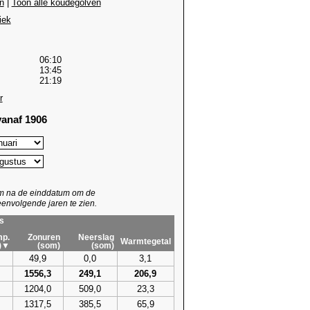
n
|
Toon alle koudegolven
iek
06:10
13:45
21:19
r
anaf 1906
um na de einddatum om de
envolgende jaren te zien.
s
p.
Zonuren
Neerslag
Warmtegetal
)▼
(som)
(som)
49,9
0,0
3,1
1556,3
249,1
206,9
1204,0
509,0
23,3
1317,5
385,5
65,9