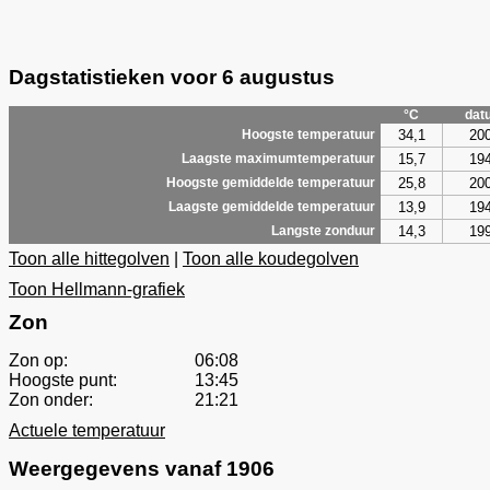
Dagstatistieken voor 6 augustus
°C
dat
34,1
20
Hoogste temperatuur
15,7
19
Laagste maximumtemperatuur
25,8
20
Hoogste gemiddelde temperatuur
13,9
19
Laagste gemiddelde temperatuur
14,3
19
Langste zonduur
Toon alle hittegolven
|
Toon alle koudegolven
Toon Hellmann-grafiek
Zon
Zon op:
06:08
Hoogste punt:
13:45
Zon onder:
21:21
Actuele temperatuur
Weergegevens vanaf 1906