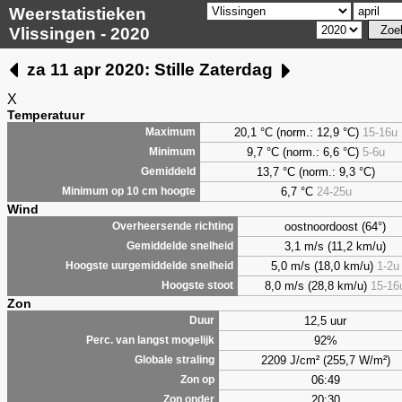
Weerstatistieken
Vlissingen - 2020
za 11 apr 2020: Stille Zaterdag
X
Temperatuur
20,1 °C (norm.: 12,9 °C)
15-16u
Maximum
9,7
°C (norm.: 6,6 °C)
5-6u
Minimum
13,7 °C (norm.: 9,3 °C)
Gemiddeld
6,7
°C
24-25u
Minimum op 10 cm hoogte
Wind
oostnoordoost (64°)
Overheersende richting
3,1 m/s (11,2 km/u)
Gemiddelde snelheid
5,0 m/s (18,0 km/u)
1-2u
Hoogste uurgemiddelde snelheid
8,0 m/s (28,8 km/u)
15-16
Hoogste stoot
Zon
12,5 uur
Duur
92%
Perc. van langst mogelijk
2209 J/cm² (255,7 W/m²)
Globale straling
06:49
Zon op
20:30
Zon onder