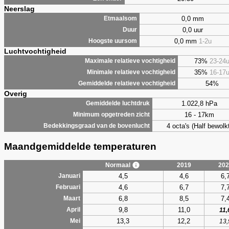
Neerslag
0,0 mm
Etmaalsom
0,0 uur
Duur
0,0 mm
1-2u
Hoogste uursom
Luchtvochtigheid
73%
23-24
Maximale relatieve vochtigheid
35%
16-17
Minimale relatieve vochtigheid
54%
Gemiddelde relatieve vochtigheid
Overig
1.022,8 hPa
Gemiddelde luchtdruk
16 - 17km
Minimum opgetreden zicht
4 octa's (Half bewolkt
Bedekkingsgraad van de bovenlucht
Maandgemiddelde temperaturen
Normaal
2019
202
4,5
4,6
6,
Januari
4,6
6,7
7,
Februari
6,8
8,5
7,
Maart
9,8
11,0
April
11,
13,3
12,2
Mei
13,