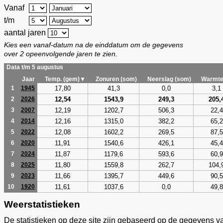
Vanaf
t/m
aantal jaren
Kies een vanaf-datum na de einddatum om de gegevens
over 2 opeenvolgende jaren te zien.
Data t/m 5 augustus
Jaar
Temp. (gem)▼
Zonuren (som)
Neerslag (som)
Warmte
17,80
41,3
0,0
3,1
1
1945
12,54
1543,9
249,3
205,
2
2026
12,19
1202,7
506,3
22,4
3
2007
12,16
1315,0
382,2
65,2
4
2014
12,08
1602,2
269,5
87,5
5
2022
11,91
1540,6
426,1
45,4
6
2020
11,87
1179,6
593,6
60,9
7
2024
11,80
1559,8
262,7
104,
8
2025
11,66
1395,7
449,6
90,5
9
2023
11,61
1037,6
0,0
49,8
10
1920
Weerstatistieken
De statistieken op deze site zijn gebaseerd op de gegevens v