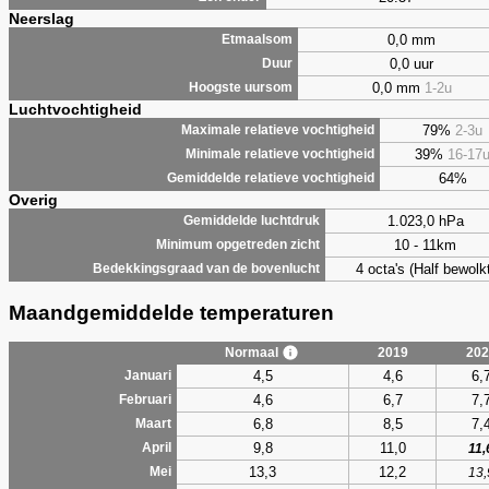
Neerslag
0,0 mm
Etmaalsom
0,0 uur
Duur
0,0 mm
1-2u
Hoogste uursom
Luchtvochtigheid
79%
2-3u
Maximale relatieve vochtigheid
39%
16-17
Minimale relatieve vochtigheid
64%
Gemiddelde relatieve vochtigheid
Overig
1.023,0 hPa
Gemiddelde luchtdruk
10 - 11km
Minimum opgetreden zicht
4 octa's (Half bewolkt
Bedekkingsgraad van de bovenlucht
Maandgemiddelde temperaturen
Normaal
2019
202
4,5
4,6
6,
Januari
4,6
6,7
7,
Februari
6,8
8,5
7,
Maart
9,8
11,0
April
11,
13,3
12,2
Mei
13,