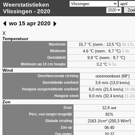
Weerstatistieken
Vlissingen - 2020
wo 15 apr 2020
X
Temperatuur
15,7 °C (norm.: 13,5 °C)
16-17u
Maximum
4,6
°C (norm.: 6,7 °C)
2-3u
Minimum
9,9
°C (norm.: 9,7 °C)
Gemiddeld
3,2
°C
6-7u
Minimum op 10 cm hoogte
Wind
oostnoordoost (68°)
Overheersende richting
3,6 m/s (13,0 km/u)
Gemiddelde snelheid
6,0 m/s (21,6 km/u)
18-19
Hoogste uurgemiddelde snelheid
9,0 m/s (32,4 km/u)
21-22
Hoogste stoot
Zon
12,6 uur
Duur
91%
Perc. van langst mogelijk
2163 J/cm² (250,3 W/m²)
Globale straling
06:40
Zon op
20:37
Zon onder