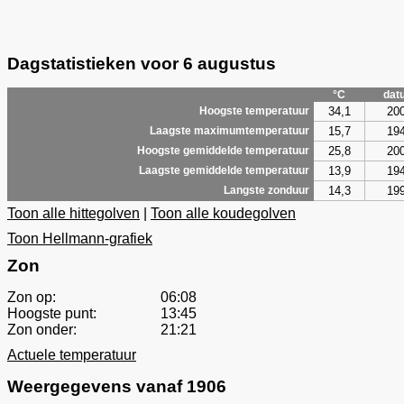
Dagstatistieken voor 6 augustus
°C
dat
34,1
20
Hoogste temperatuur
15,7
19
Laagste maximumtemperatuur
25,8
20
Hoogste gemiddelde temperatuur
13,9
19
Laagste gemiddelde temperatuur
14,3
19
Langste zonduur
Toon alle hittegolven
|
Toon alle koudegolven
Toon Hellmann-grafiek
Zon
Zon op:
06:08
Hoogste punt:
13:45
Zon onder:
21:21
Actuele temperatuur
Weergegevens vanaf 1906