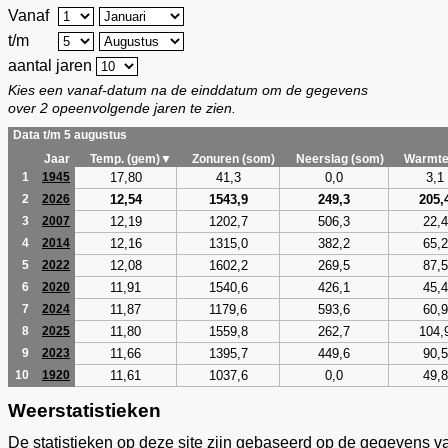
Vanaf
t/m
aantal jaren
Kies een vanaf-datum na de einddatum om de gegevens
over 2 opeenvolgende jaren te zien.
Data t/m 5 augustus
Jaar
Temp. (gem)▼
Zonuren (som)
Neerslag (som)
Warmte
17,80
41,3
0,0
3,1
1
1945
12,54
1543,9
249,3
205,
2
2026
12,19
1202,7
506,3
22,4
3
2007
12,16
1315,0
382,2
65,2
4
2014
12,08
1602,2
269,5
87,5
5
2022
11,91
1540,6
426,1
45,4
6
2020
11,87
1179,6
593,6
60,9
7
2024
11,80
1559,8
262,7
104,
8
2025
11,66
1395,7
449,6
90,5
9
2023
11,61
1037,6
0,0
49,8
10
1920
Weerstatistieken
De statistieken op deze site zijn gebaseerd op de gegevens v