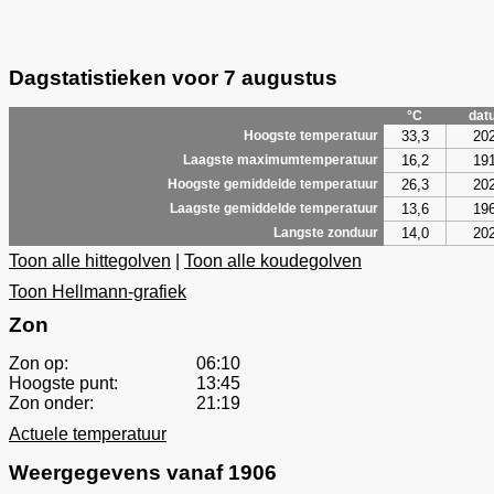
Dagstatistieken voor 7 augustus
°C
dat
33,3
20
Hoogste temperatuur
16,2
19
Laagste maximumtemperatuur
26,3
20
Hoogste gemiddelde temperatuur
13,6
19
Laagste gemiddelde temperatuur
14,0
20
Langste zonduur
Toon alle hittegolven
|
Toon alle koudegolven
Toon Hellmann-grafiek
Zon
Zon op:
06:10
Hoogste punt:
13:45
Zon onder:
21:19
Actuele temperatuur
Weergegevens vanaf 1906