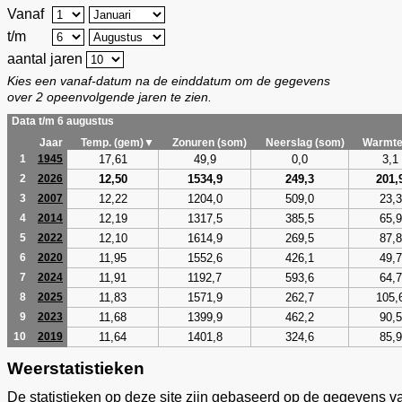
Vanaf
t/m
aantal jaren
Kies een vanaf-datum na de einddatum om de gegevens
over 2 opeenvolgende jaren te zien.
Data t/m 6 augustus
Jaar
Temp. (gem)▼
Zonuren (som)
Neerslag (som)
Warmte
17,61
49,9
0,0
3,1
1
1945
12,50
1534,9
249,3
201,
2
2026
12,22
1204,0
509,0
23,3
3
2007
12,19
1317,5
385,5
65,9
4
2014
12,10
1614,9
269,5
87,8
5
2022
11,95
1552,6
426,1
49,7
6
2020
11,91
1192,7
593,6
64,7
7
2024
11,83
1571,9
262,7
105,
8
2025
11,68
1399,9
462,2
90,5
9
2023
11,64
1401,8
324,6
85,9
10
2019
Weerstatistieken
De statistieken op deze site zijn gebaseerd op de gegevens v