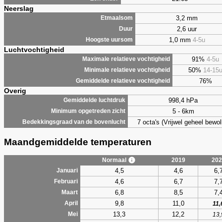
Neerslag
3,2 mm
Etmaalsom
2,6 uur
Duur
1,0 mm
4-5u
Hoogste uursom
Luchtvochtigheid
91%
4-5u
Maximale relatieve vochtigheid
50%
14-15
Minimale relatieve vochtigheid
76%
Gemiddelde relatieve vochtigheid
Overig
998,4 hPa
Gemiddelde luchtdruk
5 - 6km
Minimum opgetreden zicht
7 octa's (Vrijwel geheel bewol
Bedekkingsgraad van de bovenlucht
Maandgemiddelde temperaturen
Normaal
2019
202
4,5
4,6
6,
Januari
4,6
6,7
7,
Februari
6,8
8,5
7,
Maart
9,8
11,0
April
11,
13,3
12,2
Mei
13,