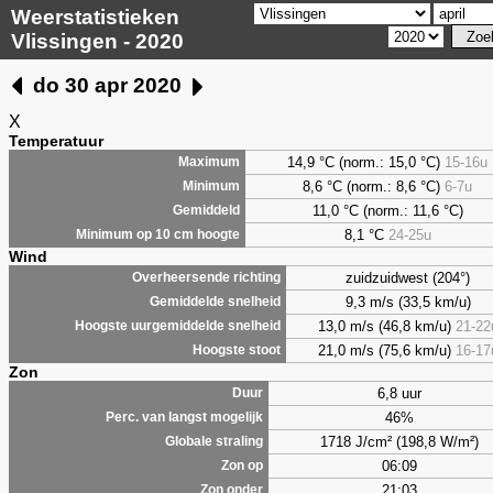
Weerstatistieken
Vlissingen - 2020
do 30 apr 2020
X
Temperatuur
14,9 °C (norm.: 15,0 °C)
15-16u
Maximum
8,6
°C (norm.: 8,6 °C)
6-7u
Minimum
11,0 °C (norm.: 11,6 °C)
Gemiddeld
8,1
°C
24-25u
Minimum op 10 cm hoogte
Wind
zuidzuidwest (204°)
Overheersende richting
9,3 m/s (33,5 km/u)
Gemiddelde snelheid
13,0 m/s (46,8 km/u)
21-22
Hoogste uurgemiddelde snelheid
21,0 m/s (75,6 km/u)
16-17
Hoogste stoot
Zon
6,8 uur
Duur
46%
Perc. van langst mogelijk
1718 J/cm² (198,8 W/m²)
Globale straling
06:09
Zon op
21:03
Zon onder