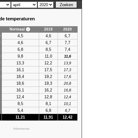
e temperaturen
Normaal
2019
2020
4,5
4,6
6,7
i
4,6
6,7
7,7
i
6,8
8,5
7,4
t
9,8
11,0
l
11,6
13,3
12,2
i
13,9
16,1
17,5
i
17,3
18,4
19,2
i
17,6
18,6
19,3
s
20,8
16,1
16,2
r
16,8
12,4
12,8
r
12,4
8,5
8,1
r
10,1
5,4
6,8
r
6,7
11,21
11,91
12,42
Advertentie