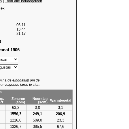
n
|
Toon alle koudegolven
iek
06:11
13:44
21:17
r
anaf 1906
um na de einddatum om de
envolgende jaren te zien.
s
p.
Zonuren
Neerslag
Warmtegetal
)▼
(som)
(som)
63,2
0,0
3,1
1556,3
249,1
206,9
1216,0
509,0
23,3
1326,7
385,5
67,6