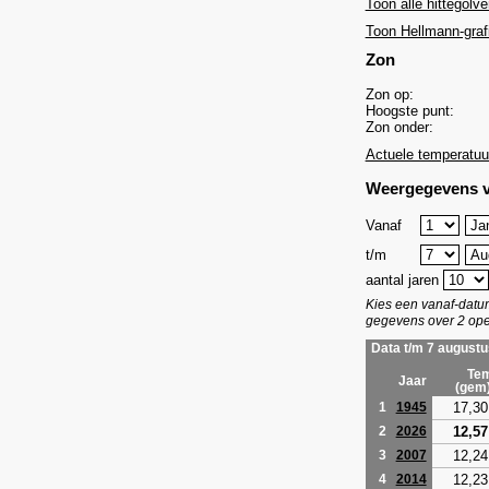
Toon alle hittegolve
Toon Hellmann-graf
Zon
Zon op:
Hoogste punt:
Zon onder:
Actuele temperatuu
Weergegevens v
Vanaf
t/m
aantal jaren
Kies een vanaf-dat
gegevens over 2 ope
Data t/m 7 augustu
Tem
Jaar
(gem
17,30
1
1945
12,57
2
2026
12,24
3
2007
12,23
4
2014