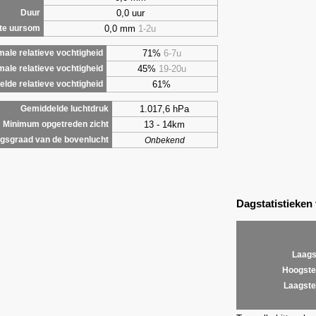
0,0 uur
Duur
0,0 mm
1-2u
te uursom
71%
6-7u
ale relatieve vochtigheid
45%
19-20u
male relatieve vochtigheid
61%
lde relatieve vochtigheid
1.017,6 hPa
Gemiddelde luchtdruk
13 - 14km
Minimum opgetreden zicht
gsgraad van de bovenlucht
Onbekend
Dagstatistieken
Laags
Hoogste
Laagste