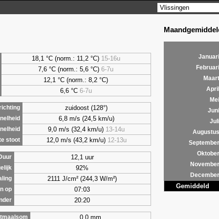
Maandgemiddeld
Januar
18,1 °C (norm.: 11,2 °C)
15-16u
Februar
7,6
°C (norm.: 5,6 °C)
6-7u
Maar
12,1 °C (norm.: 8,2 °C)
Apri
6,6
°C
6-7u
Me
zuidoost (128°)
ichting
Jun
6,8 m/s (24,5 km/u)
nelheid
Jul
9,0 m/s (32,4 km/u)
13-14u
nelheid
Augustu
12,0 m/s (43,2 km/u)
12-13u
e stoot
Septembe
Oktobe
12,1 uur
Duur
Novembe
92%
elijk
Decembe
2111 J/cm² (244,3 W/m²)
aling
Gemiddeld
07:03
n op
20:20
nder
0,0 mm
tmaalsom