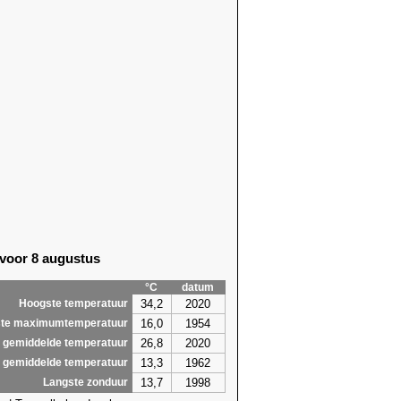
 voor 8 augustus
°C
datum
34,2
2020
Hoogste temperatuur
16,0
1954
te maximumtemperatuur
26,8
2020
 gemiddelde temperatuur
13,3
1962
 gemiddelde temperatuur
13,7
1998
Langste zonduur