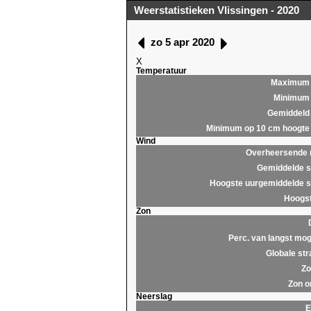
Weerstatistieken Vlissingen - 2020
zo 5 apr 2020
X
Temperatuur
Maximum
Minimum
Gemiddeld
Minimum op 10 cm hoogte
Wind
Overheersende r
Gemiddelde s
Hoogste uurgemiddelde s
Hoogst
Zon
Perc. van langst mog
Globale str
Zo
Zon o
Neerslag
E