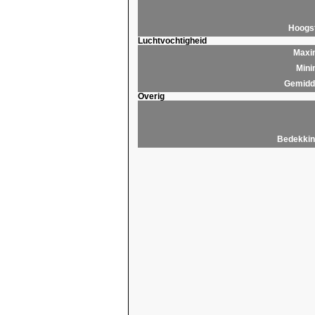
Hoogs
Luchtvochtigheid
Maxim
Mini
Gemidde
Overig
Bedekkin