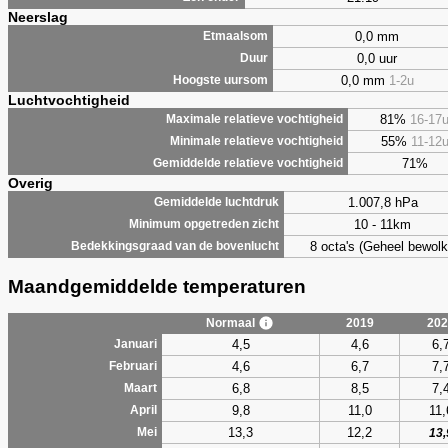
Neerslag
0,0 mm
Etmaalsom
0,0 uur
Duur
0,0 mm
1-2u
Hoogste uursom
Luchtvochtigheid
81%
16-17
Maximale relatieve vochtigheid
55%
11-12
Minimale relatieve vochtigheid
71%
Gemiddelde relatieve vochtigheid
Overig
1.007,8 hPa
Gemiddelde luchtdruk
10 - 11km
Minimum opgetreden zicht
8 octa's (Geheel bewolk
Bedekkingsgraad van de bovenlucht
Maandgemiddelde temperaturen
Normaal
2019
202
4,5
4,6
6,
Januari
4,6
6,7
7,
Februari
6,8
8,5
7,
Maart
9,8
11,0
11,
April
13,3
12,2
Mei
13,