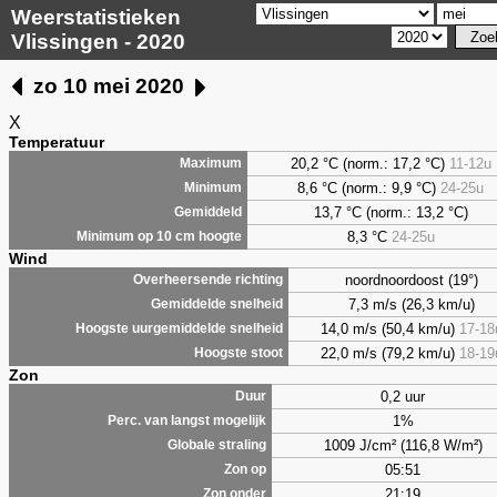
Weerstatistieken
Vlissingen - 2020
zo 10 mei 2020
X
Temperatuur
20,2 °C (norm.: 17,2 °C)
11-12u
Maximum
8,6
°C (norm.: 9,9 °C)
24-25u
Minimum
13,7 °C (norm.: 13,2 °C)
Gemiddeld
8,3
°C
24-25u
Minimum op 10 cm hoogte
Wind
noordnoordoost (19°)
Overheersende richting
7,3 m/s (26,3 km/u)
Gemiddelde snelheid
14,0 m/s (50,4 km/u)
17-18
Hoogste uurgemiddelde snelheid
22,0 m/s (79,2 km/u)
18-19
Hoogste stoot
Zon
0,2 uur
Duur
1%
Perc. van langst mogelijk
1009 J/cm² (116,8 W/m²)
Globale straling
05:51
Zon op
21:19
Zon onder