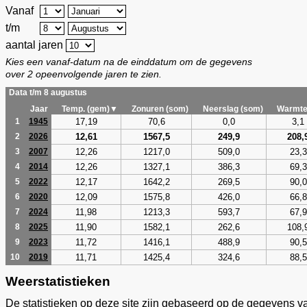
Vanaf
t/m
aantal jaren
Kies een vanaf-datum na de einddatum om de gegevens
over 2 opeenvolgende jaren te zien.
Data t/m 8 augustus
Jaar
Temp. (gem)▼
Zonuren (som)
Neerslag (som)
Warmte
17,19
70,6
0,0
3,1
1
1945
12,61
1567,5
249,9
208,
2
2026
12,26
1217,0
509,0
23,3
3
2007
12,26
1327,1
386,3
69,3
4
2014
12,17
1642,2
269,5
90,0
5
2022
12,09
1575,8
426,0
66,8
6
2020
11,98
1213,3
593,7
67,9
7
2024
11,90
1582,1
262,6
108,
8
2025
11,72
1416,1
488,9
90,5
9
2023
11,71
1425,4
324,6
88,5
10
2019
Weerstatistieken
De statistieken op deze site zijn gebaseerd op de gegevens v