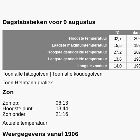
Dagstatistieken voor 9 augustus
°C
dat
32,7
20
Hoogste temperatuur
15,5
19
Laagste maximumtemperatuur
27,2
20
Hoogste gemiddelde temperatuur
13,6
19
Laagste gemiddelde temperatuur
14,0
19
Langste zonduur
Toon alle hittegolven
|
Toon alle koudegolven
Toon Hellmann-grafiek
Zon
Zon op:
06:13
Hoogste punt:
13:44
Zon onder:
21:16
Actuele temperatuur
Weergegevens vanaf 1906