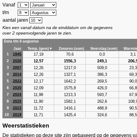
Vanaf
t/m
aantal jaren
Kies een vanaf-datum na de einddatum om de gegevens
over 2 opeenvolgende jaren te zien.
Data t/m 8 augustus
Jaar
Temp. (gem)▼
Zonuren (som)
Neerslag (som)
Warmte
17,19
70,6
0,0
3,1
1
1945
12,57
1556,3
249,1
206,
2
2026
12,26
1217,0
509,0
23,3
3
2007
12,26
1327,1
386,3
69,3
4
2014
12,17
1642,2
269,5
90,0
5
2022
12,09
1575,8
426,0
66,8
6
2020
11,98
1213,3
593,7
67,9
7
2024
11,90
1582,1
262,6
108,
8
2025
11,72
1416,1
488,9
90,5
9
2023
11,71
1425,4
324,6
88,5
10
2019
Weerstatistieken
De statistieken op deze site zijn gebaseerd op de gegevens v