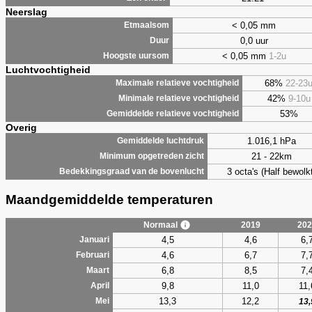
Neerslag
< 0,05 mm
Etmaalsom
0,0 uur
Duur
< 0,05 mm
1-2u
Hoogste uursom
Luchtvochtigheid
68%
22-23
Maximale relatieve vochtigheid
42%
9-10u
Minimale relatieve vochtigheid
53%
Gemiddelde relatieve vochtigheid
Overig
1.016,1 hPa
Gemiddelde luchtdruk
21 - 22km
Minimum opgetreden zicht
3 octa's (Half bewolkt
Bedekkingsgraad van de bovenlucht
Maandgemiddelde temperaturen
Normaal
2019
202
4,5
4,6
6,
Januari
4,6
6,7
7,
Februari
6,8
8,5
7,
Maart
9,8
11,0
11,
April
13,3
12,2
Mei
13,