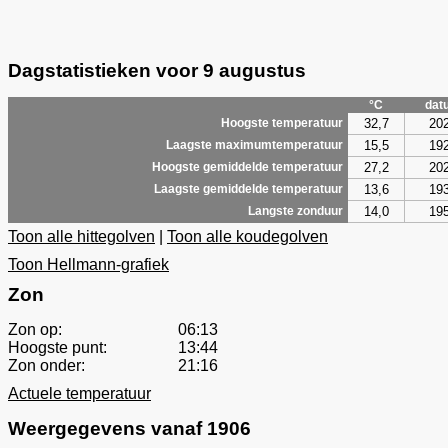
Dagstatistieken voor 9 augustus
°C
dat
32,7
20
Hoogste temperatuur
15,5
19
Laagste maximumtemperatuur
27,2
20
Hoogste gemiddelde temperatuur
13,6
19
Laagste gemiddelde temperatuur
14,0
19
Langste zonduur
Toon alle hittegolven
|
Toon alle koudegolven
Toon Hellmann-grafiek
Zon
Zon op:
06:13
Hoogste punt:
13:44
Zon onder:
21:16
Actuele temperatuur
Weergegevens vanaf 1906