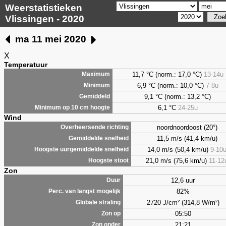
Weerstatistieken
Vlissingen - 2020
ma 11 mei 2020
X
Temperatuur
11,7 °C (norm.: 17,0 °C)
13-14u
Maximum
6,9
°C (norm.: 10,0 °C)
7-8u
Minimum
9,1
°C (norm.: 13,2 °C)
Gemiddeld
6,1
°C
24-25u
Minimum op 10 cm hoogte
Wind
noordnoordoost (20°)
Overheersende richting
11,5 m/s (41,4 km/u)
Gemiddelde snelheid
14,0 m/s (50,4 km/u)
9-10
Hoogste uurgemiddelde snelheid
21,0 m/s (75,6 km/u)
11-12
Hoogste stoot
Zon
12,6 uur
Duur
82%
Perc. van langst mogelijk
2720 J/cm² (314,8 W/m²)
Globale straling
05:50
Zon op
21:21
Zon onder