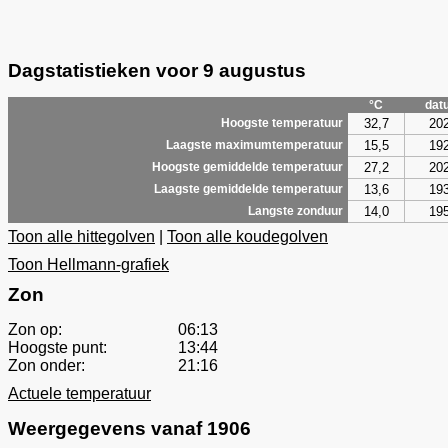
Dagstatistieken voor 9 augustus
°C
dat
32,7
20
Hoogste temperatuur
15,5
19
Laagste maximumtemperatuur
27,2
20
Hoogste gemiddelde temperatuur
13,6
19
Laagste gemiddelde temperatuur
14,0
19
Langste zonduur
Toon alle hittegolven
|
Toon alle koudegolven
Toon Hellmann-grafiek
Zon
Zon op:
06:13
Hoogste punt:
13:44
Zon onder:
21:16
Actuele temperatuur
Weergegevens vanaf 1906