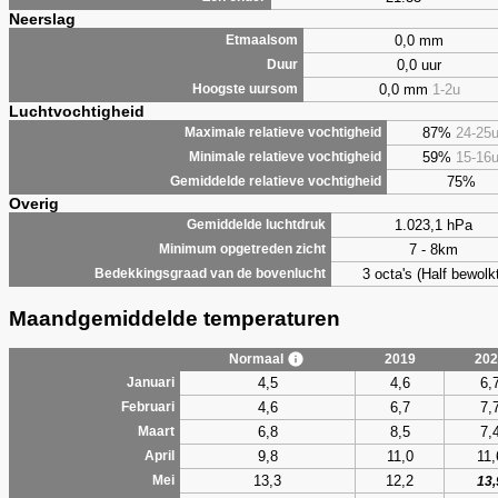
Neerslag
0,0 mm
Etmaalsom
0,0 uur
Duur
0,0 mm
1-2u
Hoogste uursom
Luchtvochtigheid
87%
24-25
Maximale relatieve vochtigheid
59%
15-16
Minimale relatieve vochtigheid
75%
Gemiddelde relatieve vochtigheid
Overig
1.023,1 hPa
Gemiddelde luchtdruk
7 - 8km
Minimum opgetreden zicht
3 octa's (Half bewolkt
Bedekkingsgraad van de bovenlucht
Maandgemiddelde temperaturen
Normaal
2019
202
4,5
4,6
6,
Januari
4,6
6,7
7,
Februari
6,8
8,5
7,
Maart
9,8
11,0
11,
April
13,3
12,2
Mei
13,