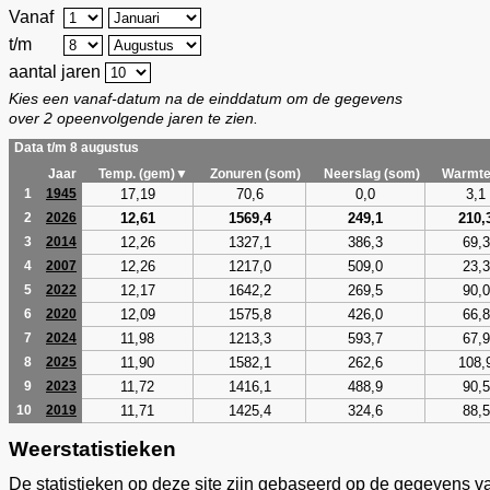
Vanaf
t/m
aantal jaren
Kies een vanaf-datum na de einddatum om de gegevens
over 2 opeenvolgende jaren te zien.
Data t/m 8 augustus
Jaar
Temp. (gem)▼
Zonuren (som)
Neerslag (som)
Warmte
17,19
70,6
0,0
3,1
1
1945
12,61
1569,4
249,1
210,
2
2026
12,26
1327,1
386,3
69,3
3
2014
12,26
1217,0
509,0
23,3
4
2007
12,17
1642,2
269,5
90,0
5
2022
12,09
1575,8
426,0
66,8
6
2020
11,98
1213,3
593,7
67,9
7
2024
11,90
1582,1
262,6
108,
8
2025
11,72
1416,1
488,9
90,5
9
2023
11,71
1425,4
324,6
88,5
10
2019
Weerstatistieken
De statistieken op deze site zijn gebaseerd op de gegevens v