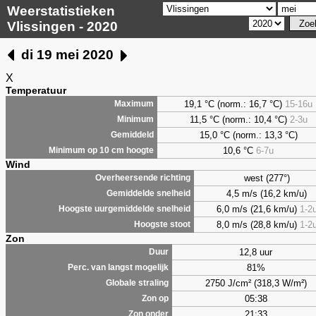
Weerstatistieken
Vlissingen - 2020
di 19 mei 2020
X
Temperatuur
19,1 °C (norm.: 16,7 °C)
15-16u
Maximum
11,5 °C (norm.: 10,4 °C)
2-3u
Minimum
15,0 °C (norm.: 13,3 °C)
Gemiddeld
10,6 °C
6-7u
Minimum op 10 cm hoogte
Wind
west (277°)
Overheersende richting
4,5 m/s (16,2 km/u)
Gemiddelde snelheid
6,0 m/s (21,6 km/u)
1-2
Hoogste uurgemiddelde snelheid
8,0 m/s (28,8 km/u)
1-2
Hoogste stoot
Zon
12,8 uur
Duur
81%
Perc. van langst mogelijk
2750 J/cm² (318,3 W/m²)
Globale straling
05:38
Zon op
21:33
Zon onder