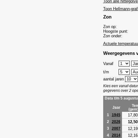
Toon alle hittegolve
Toon Hellmann-graf
Zon
Zon op:
Hoogste punt:
Zon onder:
Actuele temperatuu
Weergegevens v
Vanaf
t/m
aantal jaren
Kies een vanaf-dat
gegevens over 2 ope
Data t/m 5 augustu
Tem
Jaar
(gem
17,80
1
1945
12,50
2
2026
12,19
3
2007
12,16
4
2014