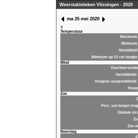
Weerstatistieken Vlissingen - 2020
ma 25 mei 2020
X
Temperatuur
Maximum
Minimum
Gemiddeld
Minimum op 10 cm hoogte
Wind
Overheersende 
Gemiddelde 
Hoogste uurgemiddelde 
Hoogs
Zon
Perc. van langst moge
Globale str
Zo
Zon o
Neerslag
E