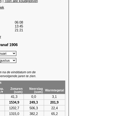
n
|
Toon alle koudegolven
iek
06:08
13:45
21:21
r
anaf 1906
um na de einddatum om de
envolgende jaren te zien.
s
p.
Zonuren
Neerslag
Warmtegetal
)▼
(som)
(som)
41,3
0,0
3,1
1534,9
249,3
201,9
1202,7
506,3
22,4
1315,0
382,2
65,2