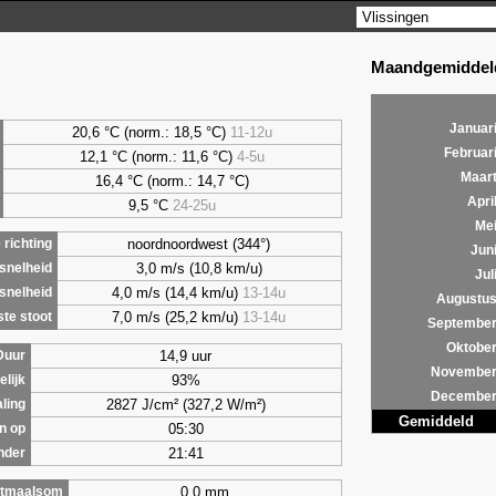
Maandgemiddeld
Januar
20,6 °C (norm.: 18,5 °C)
11-12u
Februar
12,1 °C (norm.: 11,6 °C)
4-5u
Maar
16,4 °C (norm.: 14,7 °C)
Apri
9,5
°C
24-25u
Me
noordnoordwest (344°)
richting
Jun
3,0 m/s (10,8 km/u)
snelheid
Jul
4,0 m/s (14,4 km/u)
13-14u
snelheid
Augustu
7,0 m/s (25,2 km/u)
13-14u
te stoot
Septembe
Oktobe
14,9 uur
Duur
Novembe
93%
lijk
Decembe
2827 J/cm² (327,2 W/m²)
aling
Gemiddeld
05:30
n op
21:41
nder
0,0 mm
tmaalsom