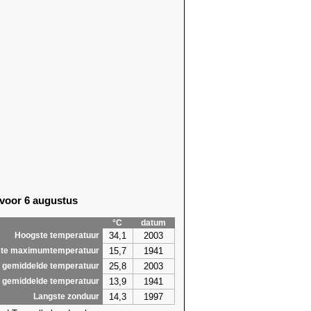
 voor 6 augustus
°C
datum
34,1
2003
Hoogste temperatuur
15,7
1941
te maximumtemperatuur
25,8
2003
 gemiddelde temperatuur
13,9
1941
 gemiddelde temperatuur
14,3
1997
Langste zonduur