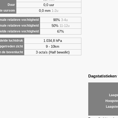
0,0 uur
Duur
0,0 mm
1-2u
te uursom
90%
3-4u
ale relatieve vochtigheid
50%
11-12u
male relatieve vochtigheid
67%
lde relatieve vochtigheid
1.034,8 hPa
elde luchtdruk
9 - 10km
getreden zicht
3 octa's (Half bewolkt)
 de bovenlucht
Dagstatistieken
Laags
Hoogste
Laagste