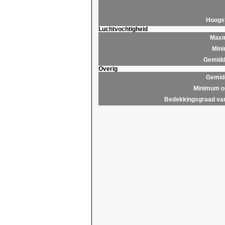
Hoogs
Luchtvochtigheid
Maxim
Mini
Gemidde
Overig
Gemidd
Minimum op
Bedekkingsgraad van