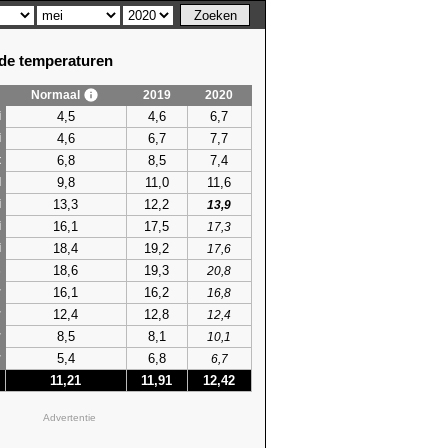
e temperaturen
Normaal
2019
2020
4,5
4,6
6,7
i
4,6
6,7
7,7
i
6,8
8,5
7,4
t
9,8
11,0
11,6
l
13,3
12,2
i
13,9
16,1
17,5
i
17,3
18,4
19,2
i
17,6
18,6
19,3
s
20,8
16,1
16,2
r
16,8
12,4
12,8
r
12,4
8,5
8,1
r
10,1
5,4
6,8
r
6,7
11,21
11,91
12,42
Advertentie