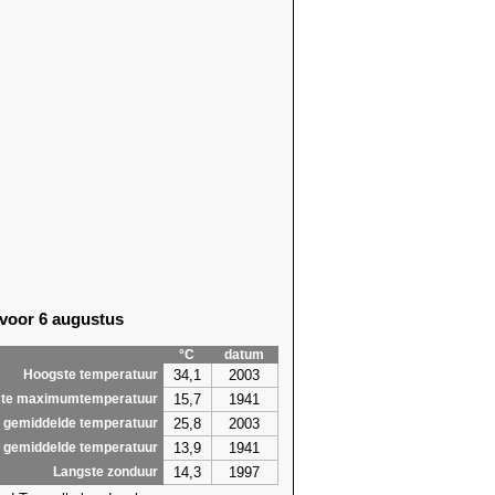
 voor 6 augustus
°C
datum
34,1
2003
Hoogste temperatuur
15,7
1941
te maximumtemperatuur
25,8
2003
 gemiddelde temperatuur
13,9
1941
 gemiddelde temperatuur
14,3
1997
Langste zonduur