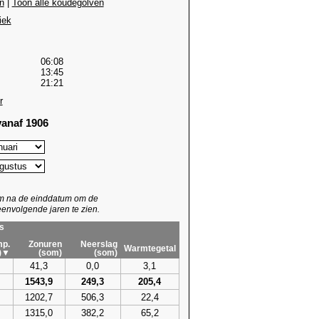
n
|
Toon alle koudegolven
iek
06:08
13:45
21:21
r
anaf 1906
um na de einddatum om de
envolgende jaren te zien.
s
p.
Zonuren
Neerslag
Warmtegetal
)▼
(som)
(som)
41,3
0,0
3,1
1543,9
249,3
205,4
1202,7
506,3
22,4
1315,0
382,2
65,2