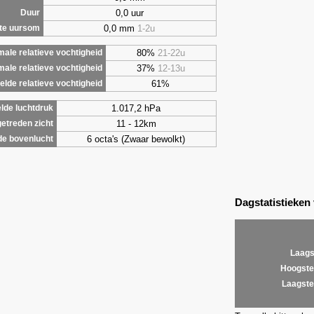
0,0 uur
Duur
0,0 mm
1-2u
te uursom
80%
21-22u
ale relatieve vochtigheid
37%
12-13u
male relatieve vochtigheid
61%
lde relatieve vochtigheid
1.017,2 hPa
lde luchtdruk
11 - 12km
etreden zicht
6 octa's (Zwaar bewolkt)
de bovenlucht
Dagstatistieken
Laags
Hoogste
Laagste