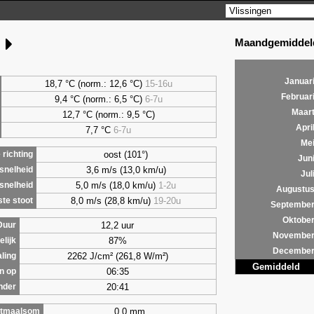
Maandgemiddeld
g
Januar
18,7 °C (norm.: 12,6 °C)
15-16u
Februar
9,4
°C (norm.: 6,5 °C)
6-7u
Maar
12,7 °C (norm.: 9,5 °C)
Apri
7,7
°C
6-7u
Me
oost (101°)
richting
Jun
3,6 m/s (13,0 km/u)
snelheid
Jul
5,0 m/s (18,0 km/u)
1-2u
snelheid
Augustu
8,0 m/s (28,8 km/u)
19-20u
te stoot
Septembe
Oktobe
12,2 uur
Duur
Novembe
87%
lijk
Decembe
2262 J/cm² (261,8 W/m²)
aling
Gemiddeld
06:35
n op
20:41
nder
0,0 mm
tmaalsom