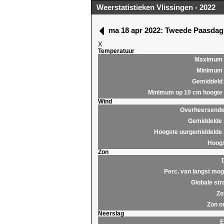
Weerstatistieken Vlissingen - 2022
ma 18 apr 2022: Tweede Paasda
X
Temperatuur
Maximum
Minimum
Gemiddeld
Minimum op 10 cm hoogte
Wind
Overheersende 
Gemiddelde 
Hoogste uurgemiddelde 
Hoogs
Zon
Perc. van langst moge
Globale str
Zo
Zon o
Neerslag
E