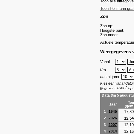
Toon alle hittegolve
Toon Hellmann-graf
Zon
Zon op:
Hoogste punt:
Zon onder:
Actuele temperatuu
Weergegevens v
Vanaf
t/m
aantal jaren
Kies een vanaf-dat
gegevens over 2 ope
Data t/m 5 augustu
Tem
Jaar
(gem
17,80
1
1945
12,54
2
2026
12,19
3
2007
12,16
4
2014