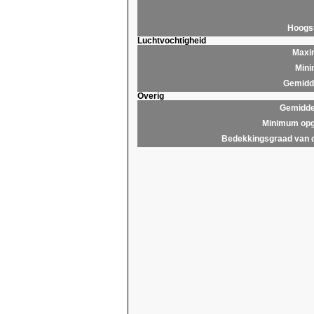
Hoogs
Luchtvochtigheid
Maxim
Mini
Gemidde
Overig
Gemidde
Minimum opg
Bedekkingsgraad van 