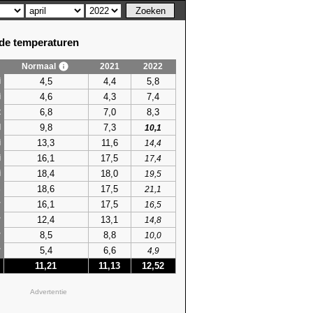
e temperaturen
Normaal
2021
2022
4,5
4,4
5,8
i
4,6
4,3
7,4
i
6,8
7,0
8,3
t
9,8
7,3
l
10,1
13,3
11,6
i
14,4
16,1
17,5
i
17,4
18,4
18,0
i
19,5
18,6
17,5
s
21,1
16,1
17,5
r
16,5
12,4
13,1
r
14,8
8,5
8,8
r
10,0
5,4
6,6
r
4,9
11,21
11,13
12,52
Advertentie