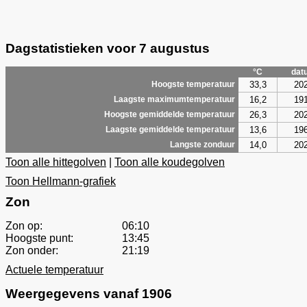
Dagstatistieken voor 7 augustus
°C
dat
33,3
20
Hoogste temperatuur
16,2
19
Laagste maximumtemperatuur
26,3
20
Hoogste gemiddelde temperatuur
13,6
19
Laagste gemiddelde temperatuur
14,0
20
Langste zonduur
Toon alle hittegolven
|
Toon alle koudegolven
Toon Hellmann-grafiek
Zon
Zon op:
06:10
Hoogste punt:
13:45
Zon onder:
21:19
Actuele temperatuur
Weergegevens vanaf 1906