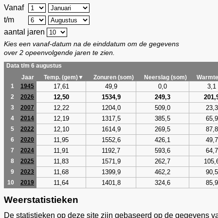
Vanaf
t/m
aantal jaren
Kies een vanaf-datum na de einddatum om de gegevens
over 2 opeenvolgende jaren te zien.
Data t/m 6 augustus
Jaar
Temp. (gem)▼
Zonuren (som)
Neerslag (som)
Warmte
17,61
49,9
0,0
3,1
1
1945
12,50
1534,9
249,3
201,
2
2026
12,22
1204,0
509,0
23,3
3
2007
12,19
1317,5
385,5
65,9
4
2014
12,10
1614,9
269,5
87,8
5
2022
11,95
1552,6
426,1
49,7
6
2020
11,91
1192,7
593,6
64,7
7
2024
11,83
1571,9
262,7
105,
8
2025
11,68
1399,9
462,2
90,5
9
2023
11,64
1401,8
324,6
85,9
10
2019
Weerstatistieken
De statistieken op deze site zijn gebaseerd op de gegevens v