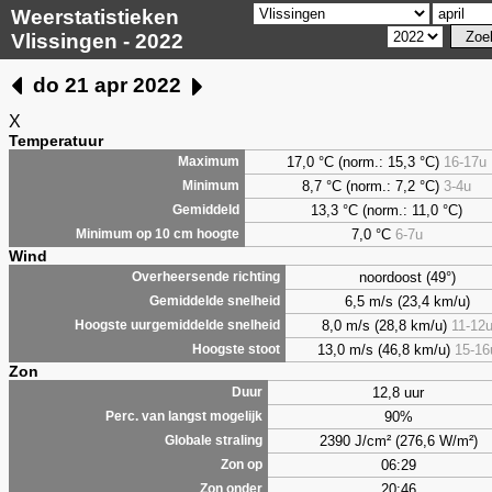
Weerstatistieken
Vlissingen - 2022
do 21 apr 2022
X
Temperatuur
17,0 °C (norm.: 15,3 °C)
16-17u
Maximum
8,7
°C (norm.: 7,2 °C)
3-4u
Minimum
13,3 °C (norm.: 11,0 °C)
Gemiddeld
7,0
°C
6-7u
Minimum op 10 cm hoogte
Wind
noordoost (49°)
Overheersende richting
6,5 m/s (23,4 km/u)
Gemiddelde snelheid
8,0 m/s (28,8 km/u)
11-12
Hoogste uurgemiddelde snelheid
13,0 m/s (46,8 km/u)
15-16
Hoogste stoot
Zon
12,8 uur
Duur
90%
Perc. van langst mogelijk
2390 J/cm² (276,6 W/m²)
Globale straling
06:29
Zon op
20:46
Zon onder