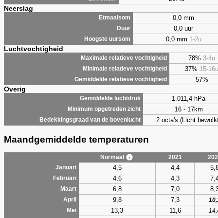
Neerslag
0,0 mm
Etmaalsom
0,0 uur
Duur
0,0 mm
1-2u
Hoogste uursom
Luchtvochtigheid
78%
3-4u
Maximale relatieve vochtigheid
37%
15-16
Minimale relatieve vochtigheid
57%
Gemiddelde relatieve vochtigheid
Overig
1.011,4 hPa
Gemiddelde luchtdruk
16 - 17km
Minimum opgetreden zicht
2 octa's (Licht bewolk
Bedekkingsgraad van de bovenlucht
Maandgemiddelde temperaturen
Normaal
2021
202
4,5
4,4
5,
Januari
4,6
4,3
7,
Februari
6,8
7,0
8,
Maart
9,8
7,3
April
10,
13,3
11,6
Mei
14,