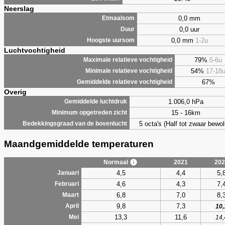
Neerslag
0,0 mm
Etmaalsom
0,0 uur
Duur
0,0 mm
1-2u
Hoogste uursom
Luchtvochtigheid
79%
5-6u
Maximale relatieve vochtigheid
54%
17-18
Minimale relatieve vochtigheid
67%
Gemiddelde relatieve vochtigheid
Overig
1.006,0 hPa
Gemiddelde luchtdruk
15 - 16km
Minimum opgetreden zicht
5 octa's (Half tot zwaar bewol
Bedekkingsgraad van de bovenlucht
Maandgemiddelde temperaturen
Normaal
2021
202
4,5
4,4
5,
Januari
4,6
4,3
7,
Februari
6,8
7,0
8,
Maart
9,8
7,3
April
10,
13,3
11,6
Mei
14,