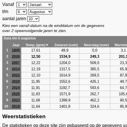
Vanaf
t/m
aantal jaren
Kies een vanaf-datum na de einddatum om de gegevens
over 2 opeenvolgende jaren te zien.
Data t/m 6 augustus
Jaar
Temp. (gem)▼
Zonuren (som)
Neerslag (som)
Warmte
17,61
49,9
0,0
3,1
1
1945
12,50
1534,9
249,3
201,
2
2026
12,22
1204,0
509,0
23,3
3
2007
12,19
1317,5
385,5
65,9
4
2014
12,10
1614,9
269,5
87,8
5
2022
11,95
1552,6
426,1
49,7
6
2020
11,91
1192,7
593,6
64,7
7
2024
11,83
1571,9
262,7
105,
8
2025
11,68
1399,9
462,2
90,5
9
2023
11,64
1401,8
324,6
85,9
10
2019
Weerstatistieken
De statistieken op deze site zijn gebaseerd op de gegevens v