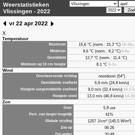
Weerstatistieken
Vlissingen - 2022
vr 22 apr 2022
X
Temperatuur
15,6 °C (norm.: 15,3 °C)
15-16u
Maximum
9,6
°C (norm.: 8,2 °C)
5-6u
Minimum
12,7 °C (norm.: 11,4 °C)
Gemiddeld
8,1
°C
6-7u
Minimum op 10 cm hoogte
Wind
noordoost (54°)
Overheersende richting
6,9 m/s (24,8 km/u)
Gemiddelde snelheid
9,0 m/s (32,4 km/u)
16-17
Hoogste uurgemiddelde snelheid
13,0 m/s (46,8 km/u)
14-15
Hoogste stoot
Zon
5,8 uur
Duur
41%
Perc. van langst mogelijk
1257 J/cm² (145,5 W/m²)
Globale straling
06:26
Zon op
20:48
Zon onder