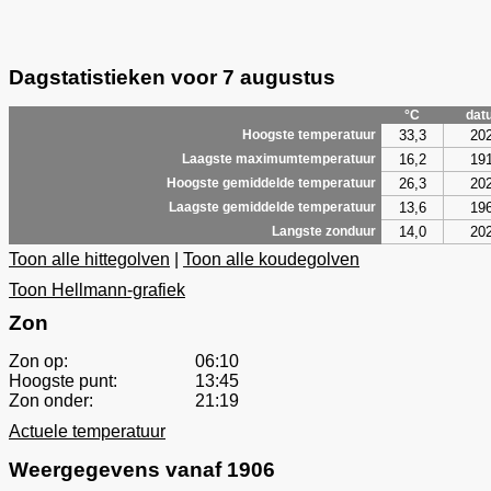
Dagstatistieken voor 7 augustus
°C
dat
33,3
20
Hoogste temperatuur
16,2
19
Laagste maximumtemperatuur
26,3
20
Hoogste gemiddelde temperatuur
13,6
19
Laagste gemiddelde temperatuur
14,0
20
Langste zonduur
Toon alle hittegolven
|
Toon alle koudegolven
Toon Hellmann-grafiek
Zon
Zon op:
06:10
Hoogste punt:
13:45
Zon onder:
21:19
Actuele temperatuur
Weergegevens vanaf 1906