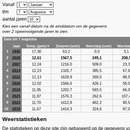
Vanaf
t/m
aantal jaren
Kies een vanaf-datum na de einddatum om de gegevens
over 2 opeenvolgende jaren te zien.
Data t/m 7 augustus
Jaar
Temp. (gem)▼
Zonuren (som)
Neerslag (som)
Warmte
17,30
63,2
0,0
3,1
1
1945
12,61
1567,5
249,1
208,
2
2026
12,24
1216,0
509,0
23,3
3
2007
12,23
1326,7
385,5
67,6
4
2014
12,13
1628,9
269,5
88,5
5
2022
12,02
1566,6
426,1
58,0
6
2020
11,95
1202,7
593,5
66,0
7
2024
11,87
1576,3
262,6
107,
8
2025
11,70
1412,8
462,2
90,5
9
2023
11,67
1414,3
324,6
87,0
10
2019
Weerstatistieken
De statistieken op deze site zijn gebaseerd op de gegevens v