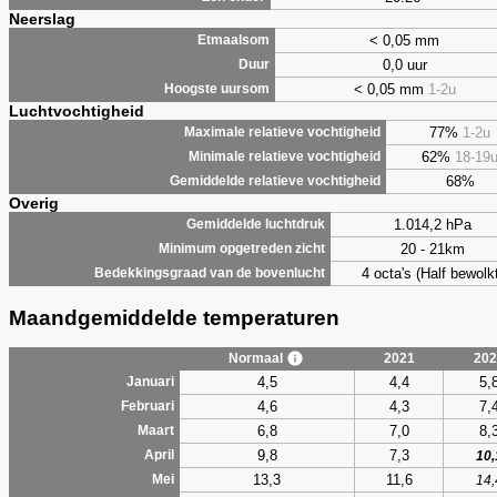
Neerslag
< 0,05 mm
Etmaalsom
0,0 uur
Duur
< 0,05 mm
1-2u
Hoogste uursom
Luchtvochtigheid
77%
1-2u
Maximale relatieve vochtigheid
62%
18-19
Minimale relatieve vochtigheid
68%
Gemiddelde relatieve vochtigheid
Overig
1.014,2 hPa
Gemiddelde luchtdruk
20 - 21km
Minimum opgetreden zicht
4 octa's (Half bewolkt
Bedekkingsgraad van de bovenlucht
Maandgemiddelde temperaturen
Normaal
2021
202
4,5
4,4
5,
Januari
4,6
4,3
7,
Februari
6,8
7,0
8,
Maart
9,8
7,3
April
10,
13,3
11,6
Mei
14,