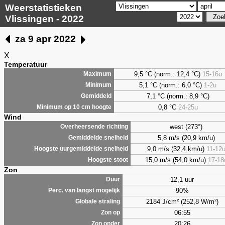
Weerstatistieken
Vlissingen - 2022
za 9 apr 2022
X
Temperatuur
9,5 °C (norm.: 12,4 °C)
15-16u
Maximum
5,1 °C (norm.: 6,0 °C)
1-2u
Minimum
7,1 °C (norm.: 8,9 °C)
Gemiddeld
0,8 °C
24-25u
Minimum op 10 cm hoogte
Wind
west (273°)
Overheersende richting
5,8 m/s (20,9 km/u)
Gemiddelde snelheid
9,0 m/s (32,4 km/u)
11-12
Hoogste uurgemiddelde snelheid
15,0 m/s (54,0 km/u)
17-18
Hoogste stoot
Zon
12,1 uur
Duur
90%
Perc. van langst mogelijk
2184 J/cm² (252,8 W/m²)
Globale straling
06:55
Zon op
20:26
Zon onder