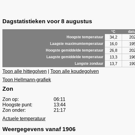
Dagstatistieken voor 8 augustus
°C
dat
34,2
20
Hoogste temperatuur
16,0
19
Laagste maximumtemperatuur
26,8
20
Hoogste gemiddelde temperatuur
13,3
19
Laagste gemiddelde temperatuur
13,7
19
Langste zonduur
Toon alle hittegolven
|
Toon alle koudegolven
Toon Hellmann-grafiek
Zon
Zon op:
06:11
Hoogste punt:
13:44
Zon onder:
21:17
Actuele temperatuur
Weergegevens vanaf 1906