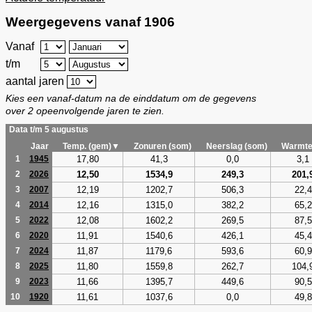
Weergegevens vanaf 1906
Vanaf
t/m
aantal jaren
Kies een vanaf-datum na de einddatum om de gegevens
over 2 opeenvolgende jaren te zien.
Data t/m 5 augustus
Jaar
Temp. (gem)▼
Zonuren (som)
Neerslag (som)
Warmte
17,80
41,3
0,0
3,1
1
1945
12,50
1534,9
249,3
201,
2
2026
12,19
1202,7
506,3
22,4
3
2007
12,16
1315,0
382,2
65,2
4
2014
12,08
1602,2
269,5
87,5
5
2022
11,91
1540,6
426,1
45,4
6
2020
11,87
1179,6
593,6
60,9
7
2024
11,80
1559,8
262,7
104,
8
2025
11,66
1395,7
449,6
90,5
9
2023
11,61
1037,6
0,0
49,8
10
1920