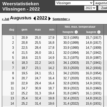
Weerstatistieken
Vlissingen - 2022
Augustus
2022
« Juli
September »
hist. max. temperatuur
dag
gem
max
min
hoogste
laagste
1
20,9
25,0
17,9
32,5 (1995)
15,7 (1917)
2
20,8
25,5
16,8
30,0 (1999)
14,8 (1917)
3
22,5
28,4
17,8
33,9 (1990)
14,7 (1909)
4
21,5
26,0
19,1
32,0 (1994)
16,7 (1942)
5
18,6
22,5
14,9
31,3 (1975)
15,9 (1987)
6
18,3
22,2
14,5
34,1 (2003)
15,7 (1941)
7
18,7
23,1
14,2
33,3 (2020)
16,2 (1916)
8
19,5
24,1
15,1
34,2 (2020)
16,0 (1954)
9
20,7
24,7
16,4
32,7 (2020)
15,5 (1931)
10
22,9
29,4
16,4
32,8 (2003)
14,9 (1931)
11
24,7
30,9
18,7
30,9 (2022)
16,0 (1960)
12
25,2
31,3
19,4
31,8 (1997)
16,1 (1931)
13
25,4
32,4
19,8
32,4 (2022)
14,8 (1912)
14
25,2
31,4
19,6
31,4 (2022)
15,6 (1931)