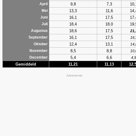
9,8
7,3
10,
April
13,3
11,6
14,
Mei
16,1
17,5
17,
Juni
18,4
18,0
19,
Juli
18,6
17,5
Augustus
21,
16,1
17,5
September
16,
12,4
13,1
Oktober
14,
8,5
8,8
November
10,
5,4
6,6
December
4,
Gemiddeld
11,21
11,13
12,
Advertentie