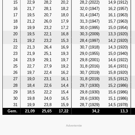
15
22,9
28,2
20,2
28,2 (2022)
14,9 (1912)
16
21,7
28,1
18,2
32,0 (1947)
16,2 (1957)
17
19,5
20,7
18,0
31,4 (1947)
16,1 (1963)
18
21,2
26,0
17,9
31,3 (1947)
15,7 (1963)
19
19,9
23,2
17,2
30,0 (1995)
15,0 (1954)
20
19,5
22,1
16,8
30,3 (2009)
13,3 (1920)
21
19,2
23,2
15,3
28,4 (1997)
14,2 (1920)
22
21,3
26,4
16,9
30,7 (1918)
14,3 (1920)
23
21,9
25,1
19,3
29,0 (1955)
15,0 (1940)
24
23,9
29,1
19,7
29,8 (2001)
14,6 (1922)
25
22,7
27,9
19,2
31,8 (2016)
16,4 (1931)
26
19,7
22,4
16,2
30,7 (2019)
15,8 (1920)
27
19,0
23,1
16,1
31,8 (2019)
15,5 (1912)
28
18,4
22,6
14,4
29,7 (1930)
15,2 (1986)
29
18,5
22,2
15,4
29,8 (1930)
15,6 (1986)
30
19,8
24,0
16,5
28,6 (1930)
15,1 (1986)
31
19,9
23,8
15,9
28,7 (1929)
14,5 (1978)
Gem.
21,09
25,65
17,22
34,2
13,3
Advertentie