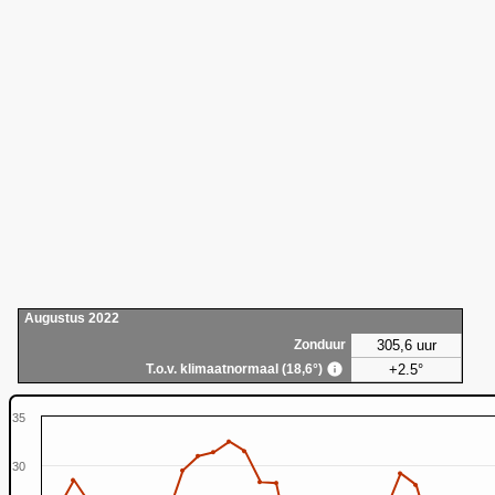
Augustus 2022
305,6 uur
Zonduur
+2.5°
T.o.v. klimaatnormaal (18,6°)
35
30