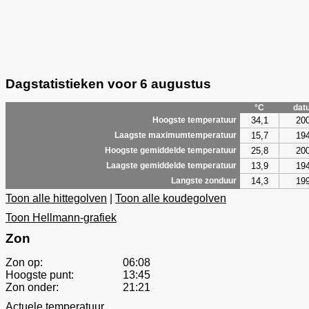
Dagstatistieken voor 6 augustus
°C
dat
34,1
20
Hoogste temperatuur
15,7
19
Laagste maximumtemperatuur
25,8
20
Hoogste gemiddelde temperatuur
13,9
19
Laagste gemiddelde temperatuur
14,3
19
Langste zonduur
Toon alle hittegolven
|
Toon alle koudegolven
Toon Hellmann-grafiek
Zon
Zon op:
06:08
Hoogste punt:
13:45
Zon onder:
21:21
Actuele temperatuur