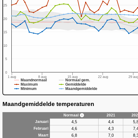
25
20
0
15
10
5
0
1 aug
8 aug
15 aug
22 aug
29 au
Maandnormaal
Normaal gem.
Maximum
Gemiddelde
Minimum
Maandgemiddelde
Maandgemiddelde temperaturen
Normaal
2021
202
4,5
4,4
5,
Januari
4,6
4,3
7,
Februari
6,8
7,0
8,
Maart