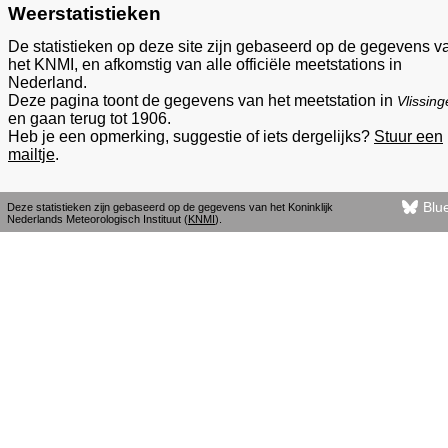
Weerstatistieken
De statistieken op deze site zijn gebaseerd op de gegevens v
het KNMI, en afkomstig van alle officiële meetstations in
Nederland.
Deze pagina toont de gegevens van het meetstation in
Vlissin
en gaan terug tot 1906.
Heb je een opmerking, suggestie of iets dergelijks?
Stuur een
mailtje
.
Blu
Deze statistieken zijn gebaseerd op de gegevens van het Koninklijk
Nederlands Meteorologisch Instituut (
KNMI
).