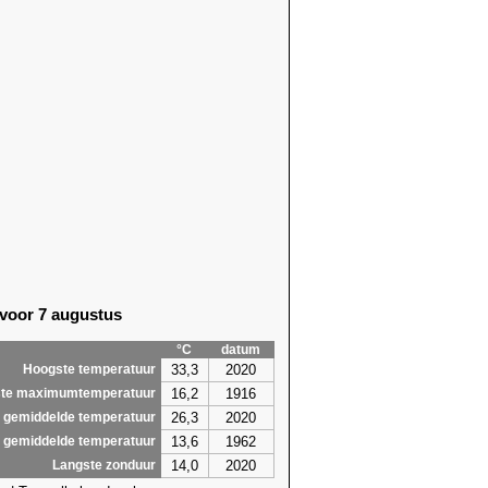
23)
24,7 (1917)
23)
24,5 (1917)
16)
22,0 (1957)
16)
24,0 (2017)
23)
23,9 (2017)
64)
24,4 (2025)
64)
22,9 (1941)
44)
23,6
(2026)
19)
26,9
(2026)
19)
28,2
(2026)
19)
26,1
(2026)
81)
25,5 (1976)
81)
24,9 (1976)
 voor 7 augustus
81)
23,7 (2019)
19)
24,7 (2025)
°C
datum
7,9
28,2
33,3
2020
Hoogste temperatuur
16,2
1916
te maximumtemperatuur
26,3
2020
 gemiddelde temperatuur
13,6
1962
 gemiddelde temperatuur
14,0
2020
Langste zonduur