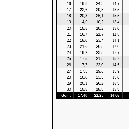
16
19,8
24,3
14,7
17
22,6
29,3
18,5
18
20,3
26,1
15,5
19
14,6
16,2
13,4
20
15,5
18,2
13,0
21
16,7
21,7
11,8
22
19,0
23,4
14,1
23
21,6
26,5
17,0
24
19,2
23,5
17,7
25
17,5
21,5
15,2
26
17,7
22,0
14,5
27
17,5
19,6
13,9
28
18,8
23,3
13,0
29
20,1
26,2
15,9
30
15,8
19,8
13,9
Gem.
17,40
21,23
14,06