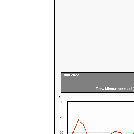
Juni 2022
T.o.v. klimaatnormaal 
30
25
20