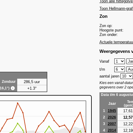
Toon alle hittegolve
Toon Hellmann-graf
Zon
Zon op:
Hoogste punt:
Zon onder:
Actuele temperatuu
Weergegevens v
Vanaf
t/m
aantal jaren
286,5 uur
Zonduur
Kies een vanaf-dat
gegevens over 2 ope
+1.3°
(16,1°)
Data t/m 6 augustu
Tem
Jaar
(gem
17,61
1
1945
12,57
2
2026
12,22
3
2007
12,19
4
2014