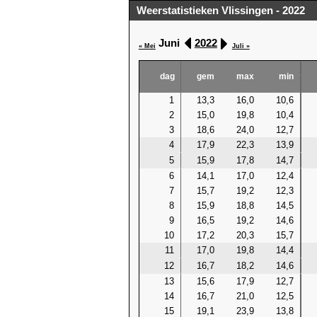
Weerstatistieken Vlissingen - 2022
Juni
2022
« Mei
Juli »
dag
gem
max
min
1
13,3
16,0
10,6
2
15,0
19,8
10,4
3
18,6
24,0
12,7
4
17,9
22,3
13,9
5
15,9
17,8
14,7
6
14,1
17,0
12,4
7
15,7
19,2
12,3
8
15,9
18,8
14,5
9
16,5
19,2
14,6
10
17,2
20,3
15,7
11
17,0
19,8
14,4
12
16,7
18,2
14,6
13
15,6
17,9
12,7
14
16,7
21,0
12,5
15
19,1
23,9
13,8