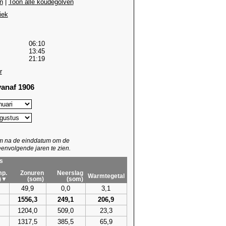
n
|
Toon alle koudegolven
iek
06:10
13:45
21:19
r
anaf 1906
um na de einddatum om de
envolgende jaren te zien.
s
p.
Zonuren
Neerslag
Warmtegetal
)▼
(som)
(som)
49,9
0,0
3,1
1556,3
249,1
206,9
1204,0
509,0
23,3
1317,5
385,5
65,9