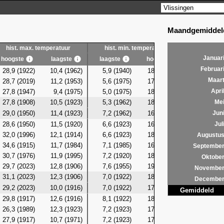
Maandgemiddeld
hist. max. temperatuur
hist. min. temperatuur
hist. g
Januar
hoogste
laagste
laagste
hoogste
laagste
Februar
28,9 (1922)
10,4 (1962)
5,9 (1940)
18,3 (1947)
8,3 (19
Maar
28,7 (2019)
11,2 (1953)
5,6 (1975)
17,1 (2019)
8,7 (19
27,8 (1947)
9,4 (1975)
5,0 (1975)
18,8 (1947)
7,9 (19
Apri
27,8 (1908)
10,5 (1923)
5,3 (1962)
18,0 (1982)
9,0 (19
Me
29,0 (1950)
11,4 (1923)
7,2 (1962)
16,8 (1982)
9,4 (19
Jun
28,6 (1950)
11,5 (1920)
6,6 (1923)
16,8 (1982)
9,5 (19
Jul
32,0 (1996)
12,1 (1914)
6,6 (1923)
18,0 (1996)
10,6 (19
Augustu
34,6 (1915)
11,7 (1984)
7,1 (1985)
16,6 (2004)
9,5 (19
Septembe
30,7 (1976)
11,9 (1995)
7,2 (1920)
18,0 (2014)
10,2 (19
Oktobe
29,7 (2023)
12,8 (1906)
7,6 (1955)
19,6 (2023)
10,7 (19
Novembe
31,1 (2023)
12,3 (1906)
7,0 (1922)
18,9 (2023)
10,5 (19
Decembe
29,2 (2023)
10,0 (1916)
7,0 (1922)
17,4 (2006)
8,5 (19
Gemiddeld
29,8 (1917)
12,6 (1916)
8,1 (1922)
18,3 (2023)
10,3 (19
26,3 (1989)
12,3 (1923)
7,2 (1923)
17,6 (2023)
10,0 (19
27,9 (1917)
10,7 (1971)
7,2 (1923)
17,5 (2017)
9,6 (19