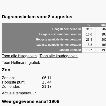
Dagstatistieken voor 8 augustus
°C
dat
34,2
20
Hoogste temperatuur
16,0
19
Laagste maximumtemperatuur
26,8
20
Hoogste gemiddelde temperatuur
13,3
19
Laagste gemiddelde temperatuur
13,7
19
Langste zonduur
Toon alle hittegolven
|
Toon alle koudegolven
Toon Hellmann-grafiek
Zon
Zon op:
06:11
Hoogste punt:
13:44
Zon onder:
21:17
Actuele temperatuur
Weergegevens vanaf 1906