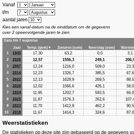
Vanaf
t/m
aantal jaren
Kies een vanaf-datum na de einddatum om de gegevens
over 2 opeenvolgende jaren te zien.
Data t/m 7 augustus
Jaar
Temp. (gem)▼
Zonuren (som)
Neerslag (som)
Warmte
17,30
63,2
0,0
3,1
1
1945
12,57
1556,3
249,1
206,
2
2026
12,24
1216,0
509,0
23,3
3
2007
12,23
1326,7
385,5
67,6
4
2014
12,13
1628,9
269,5
88,5
5
2022
12,02
1566,6
426,1
58,0
6
2020
11,95
1202,7
593,5
66,0
7
2024
11,87
1576,3
262,6
107,
8
2025
11,70
1412,8
462,2
90,5
9
2023
11,67
1414,3
324,6
87,0
10
2019
Weerstatistieken
De statistieken op deze site zijn gebaseerd op de gegevens v