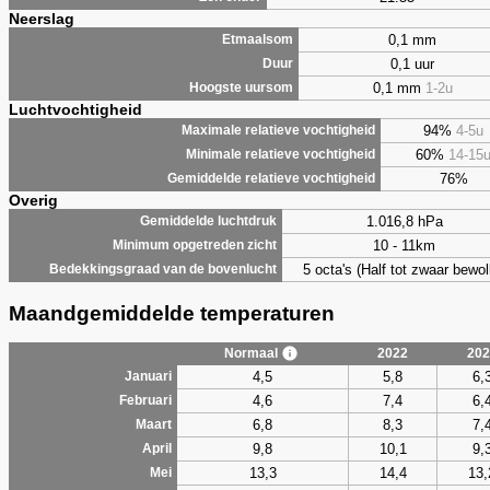
Neerslag
0,1 mm
Etmaalsom
0,1 uur
Duur
0,1 mm
1-2u
Hoogste uursom
Luchtvochtigheid
94%
4-5u
Maximale relatieve vochtigheid
60%
14-15
Minimale relatieve vochtigheid
76%
Gemiddelde relatieve vochtigheid
Overig
1.016,8 hPa
Gemiddelde luchtdruk
10 - 11km
Minimum opgetreden zicht
5 octa's (Half tot zwaar bewol
Bedekkingsgraad van de bovenlucht
Maandgemiddelde temperaturen
Normaal
2022
202
4,5
5,8
6,
Januari
4,6
7,4
6,
Februari
6,8
8,3
7,
Maart
9,8
10,1
9,
April
13,3
14,4
13,
Mei