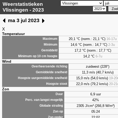
Weerstatistieken
Vlissingen - 2023
ma 3 jul 2023
X
Temperatuur
20,1 °C (norm.: 21,1 °C)
16-17u
Maximum
14,6 °C (norm.: 14,7 °C)
2-3u
Minimum
17,2 °C (norm.: 17,7 °C)
Gemiddeld
14,2 °C
6-7u
Minimum op 10 cm hoogte
Wind
zuidwest (228°)
Overheersende richting
11,3 m/s (40,7 km/u)
Gemiddelde snelheid
15,0 m/s (54,0 km/u)
19-20
Hoogste uurgemiddelde snelheid
22,0 m/s (79,2 km/u)
20-21
Hoogste stoot
Zon
6,9 uur
Duur
42%
Perc. van langst mogelijk
2305 J/cm² (266,8 W/m²)
Globale straling
05:24
Zon op
22:02
Zon onder