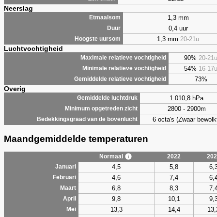
Neerslag
1,3 mm
Etmaalsom
0,4 uur
Duur
1,3 mm
20-21u
Hoogste uursom
Luchtvochtigheid
90%
20-21
Maximale relatieve vochtigheid
54%
16-17
Minimale relatieve vochtigheid
73%
Gemiddelde relatieve vochtigheid
Overig
1.010,8 hPa
Gemiddelde luchtdruk
2800 - 2900m
Minimum opgetreden zicht
6 octa's (Zwaar bewolk
Bedekkingsgraad van de bovenlucht
Maandgemiddelde temperaturen
Normaal
2022
202
4,5
5,8
6,
Januari
4,6
7,4
6,
Februari
6,8
8,3
7,
Maart
9,8
10,1
9,
April
13,3
14,4
13,
Mei