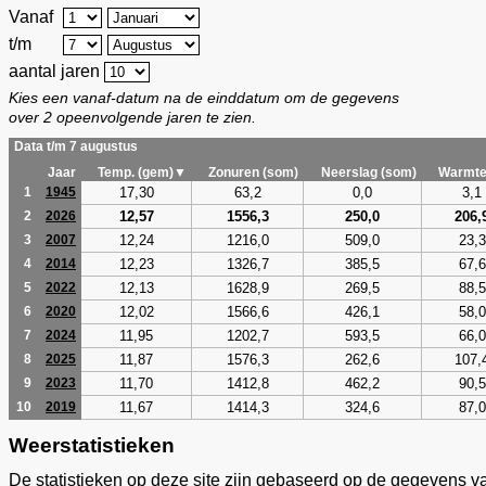
Vanaf
t/m
aantal jaren
Kies een vanaf-datum na de einddatum om de gegevens
over 2 opeenvolgende jaren te zien.
Data t/m 7 augustus
Jaar
Temp. (gem)▼
Zonuren (som)
Neerslag (som)
Warmte
17,30
63,2
0,0
3,1
1
1945
12,57
1556,3
250,0
206,
2
2026
12,24
1216,0
509,0
23,3
3
2007
12,23
1326,7
385,5
67,6
4
2014
12,13
1628,9
269,5
88,5
5
2022
12,02
1566,6
426,1
58,0
6
2020
11,95
1202,7
593,5
66,0
7
2024
11,87
1576,3
262,6
107,
8
2025
11,70
1412,8
462,2
90,5
9
2023
11,67
1414,3
324,6
87,0
10
2019
Weerstatistieken
De statistieken op deze site zijn gebaseerd op de gegevens v