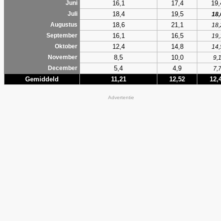
16,1
17,4
19,
Juni
18,4
19,5
Juli
18,
18,6
21,1
Augustus
18,
16,1
16,5
September
19,
12,4
14,8
Oktober
14,
8,5
10,0
November
9,
5,4
4,9
December
7,
Gemiddeld
11,21
12,52
12,
Advertentie