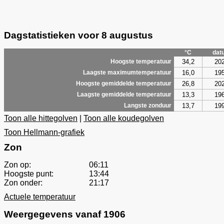
Dagstatistieken voor 8 augustus
°C
dat
34,2
20
Hoogste temperatuur
16,0
19
Laagste maximumtemperatuur
26,8
20
Hoogste gemiddelde temperatuur
13,3
19
Laagste gemiddelde temperatuur
13,7
19
Langste zonduur
Toon alle hittegolven
|
Toon alle koudegolven
Toon Hellmann-grafiek
Zon
Zon op:
06:11
Hoogste punt:
13:44
Zon onder:
21:17
Actuele temperatuur
Weergegevens vanaf 1906