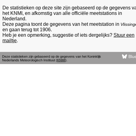
De statistieken op deze site zijn gebaseerd op de gegevens v
het KNMI, en afkomstig van alle officiële meetstations in
Nederland.
Deze pagina toont de gegevens van het meetstation in
Vlissin
en gaan terug tot 1906.
Heb je een opmerking, suggestie of iets dergelijks?
Stuur een
mailtje
.
Blu
Deze statistieken zijn gebaseerd op de gegevens van het Koninklijk
Nederlands Meteorologisch Instituut (
KNMI
).