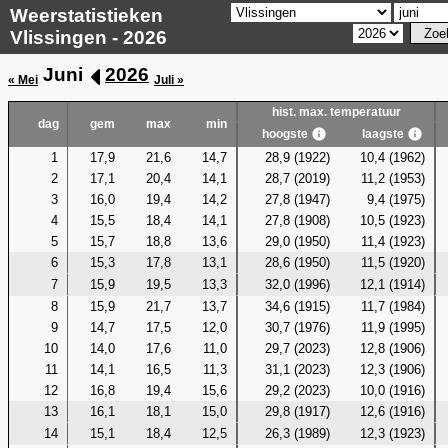
Weerstatistieken
Vlissingen - 2026
Juni
2026
« Mei
Juli »
hist. max. temperatuur
dag
gem
max
min
hoogste
laagste
1
17,9
21,6
14,7
28,9 (1922)
10,4 (1962)
2
17,1
20,4
14,1
28,7 (2019)
11,2 (1953)
3
16,0
19,4
14,2
27,8 (1947)
9,4 (1975)
4
15,5
18,4
14,1
27,8 (1908)
10,5 (1923)
5
15,7
18,8
13,6
29,0 (1950)
11,4 (1923)
6
15,3
17,8
13,1
28,6 (1950)
11,5 (1920)
7
15,9
19,5
13,3
32,0 (1996)
12,1 (1914)
8
15,9
21,7
13,7
34,6 (1915)
11,7 (1984)
9
14,7
17,5
12,0
30,7 (1976)
11,9 (1995)
10
14,0
17,6
11,0
29,7 (2023)
12,8 (1906)
11
14,1
16,5
11,3
31,1 (2023)
12,3 (1906)
12
16,8
19,4
15,6
29,2 (2023)
10,0 (1916)
13
16,1
18,1
15,0
29,8 (1917)
12,6 (1916)
14
15,1
18,4
12,5
26,3 (1989)
12,3 (1923)