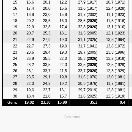
15
16,6
20,1
12,2
27,9 (1917)
10,7 (1971)
16
17,4
20,0
15,5
31,6 (1917)
12,4 (1928)
17
18,8
23,0
15,8
31,7 (2002)
11,1 (1923)
18
20,2
28,5
16,0
28,5
(2026)
11,5 (1916)
19
22,9
32,8
17,4
32,8
(2026)
13,1 (1916)
20
20,7
25,3
18,1
31,5 (2005)
12,1 (1923)
21
22,9
27,9
19,0
31,1 (2025)
13,8 (1964)
22
22,7
27,3
19,0
31,7 (1941)
13,8 (1972)
23
23,6
29,4
19,3
29,7 (2005)
13,3 (1996)
24
26,9
35,3
22,0
35,3
(2026)
13,2 (1918)
25
28,2
33,5
22,3
33,5
(2026)
12,5 (1929)
26
26,1
33,7
21,5
33,7
(2026)
12,3 (1929)
27
23,5
29,1
19,8
31,6 (1976)
13,0 (1981)
28
22,0
24,2
19,2
30,9 (1976)
11,7 (1981)
29
19,6
22,7
16,1
29,7 (2019)
12,8 (1981)
30
18,4
21,0
15,7
31,6 (2025)
12,5 (1919)
Gem.
19,02
23,30
15,90
35,3
9,4
Advertentie