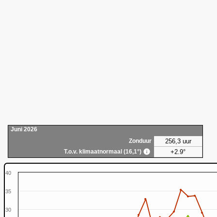
Juni 2026
256,3 uur
Zonduur
+2.9°
T.o.v. klimaatnormaal (16,1°)
40
35
30