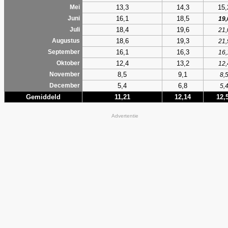
13,3
14,3
15,
Mei
16,1
18,5
Juni
19,
18,4
19,6
Juli
21,
18,6
19,3
Augustus
21,
16,1
16,3
September
16,
12,4
13,2
Oktober
12,
8,5
9,1
November
8,
5,4
6,8
December
5,
Gemiddeld
11,21
12,14
12,
Advertentie