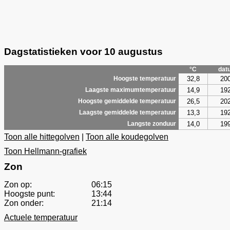
Dagstatistieken voor 10 augustus
°C
dat
32,8
20
Hoogste temperatuur
14,9
19
Laagste maximumtemperatuur
26,5
20
Hoogste gemiddelde temperatuur
13,3
19
Laagste gemiddelde temperatuur
14,0
19
Langste zonduur
Toon alle hittegolven
|
Toon alle koudegolven
Toon Hellmann-grafiek
Zon
Zon op:
06:15
Hoogste punt:
13:44
Zon onder:
21:14
Actuele temperatuur