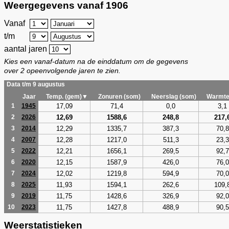
Weergegevens vanaf 1906
Vanaf
t/m
aantal jaren
Kies een vanaf-datum na de einddatum om de gegevens
over 2 opeenvolgende jaren te zien.
Data t/m 9 augustus
Jaar
Temp. (gem)▼
Zonuren (som)
Neerslag (som)
Warmte
17,09
71,4
0,0
3,1
1
1945
12,69
1588,6
248,8
217,
2
2026
12,29
1335,7
387,3
70,8
3
2014
12,28
1217,0
511,3
23,3
4
2007
12,21
1656,1
269,5
92,7
5
2022
12,15
1587,9
426,0
76,0
6
2020
12,02
1219,8
594,9
70,0
7
2024
11,93
1594,1
262,6
109,
8
2025
11,75
1428,6
326,9
92,0
9
2019
11,75
1427,8
488,9
90,5
10
2023
Weerstatistieken