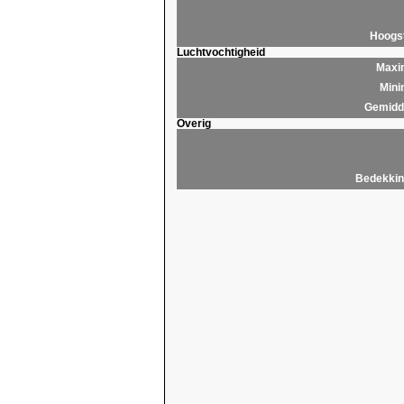
Hoogs
Luchtvochtigheid
Maxim
Mini
Gemidde
Overig
Bedekkin