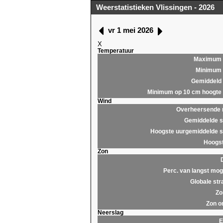
Weerstatistieken Vlissingen - 2026
vr 1 mei 2026
X
Temperatuur
Maximum
Minimum
Gemiddeld
Minimum op 10 cm hoogte
Wind
Overheersende r
Gemiddelde s
Hoogste uurgemiddelde s
Hoogst
Zon
Perc. van langst moge
Globale str
Zo
Zon o
Neerslag
E