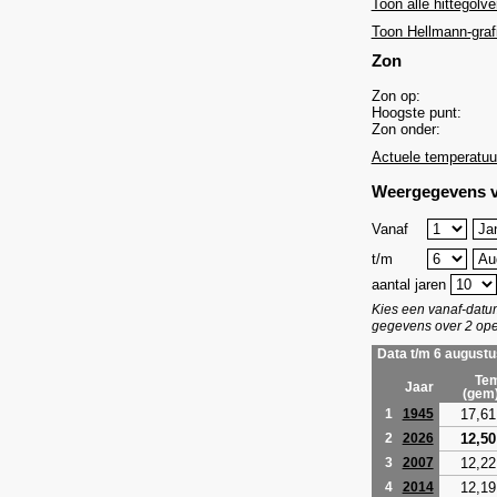
Toon alle hittegolve
Toon Hellmann-graf
Zon
Zon op:
Hoogste punt:
Zon onder:
Actuele temperatuu
Weergegevens v
Vanaf
t/m
aantal jaren
Kies een vanaf-dat
gegevens over 2 ope
Data t/m 6 augustu
Tem
Jaar
(gem
17,61
1
1945
12,50
2
2026
12,22
3
2007
12,19
4
2014