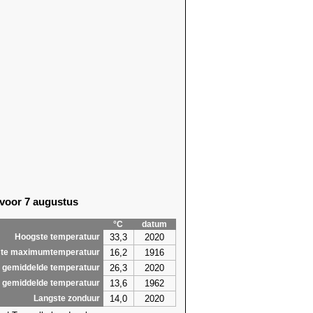
 voor 7 augustus
°C
datum
33,3
2020
Hoogste temperatuur
16,2
1916
te maximumtemperatuur
26,3
2020
 gemiddelde temperatuur
13,6
1962
 gemiddelde temperatuur
14,0
2020
Langste zonduur