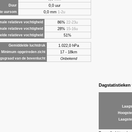
0,0 uur
Duur
0,0 mm
1-2u
te uursom
86%
22-23u
ale relatieve vochtigheid
28%
15-16u
male relatieve vochtigheid
51%
lde relatieve vochtigheid
1.022,0 hPa
Gemiddelde luchtdruk
17 - 18km
Minimum opgetreden zicht
gsgraad van de bovenlucht
Onbekend
Dagstatistieken
Laags
Hoogste
Laagste