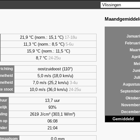
Maandgemiddeld
Januari
21,9 °C (norm.: 15,1 °C)
17-18u
Februari
11,3 °C (norm.: 8,5 °C)
5-6u
Maart
15,9 °C (norm.: 11,5 °C)
April
8,7
°C
24-25u
Mei
oostzuidoost (110°)
ichting
Juni
5,0 m/s (18,0 km/u)
nelheid
Juli
7,0 m/s (25,2 km/u)
3-4u
nelheid
Augustus
10,0 m/s (36,0 km/u)
24-25u
e stoot
September
Oktober
13,7 uur
Duur
November
93%
lijk
December
2619 J/cm² (303,1 W/m²)
aling
Gemiddeld
06:08
n op
21:04
nder
0,0 mm
tmaalsom