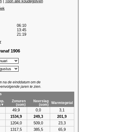
n
|
Toon alle koudegolven
iek
06:10
13:45
21:19
r
anaf 1906
um na de einddatum om de
envolgende jaren te zien.
s
p.
Zonuren
Neerslag
Warmtegetal
)▼
(som)
(som)
49,9
0,0
3,1
1534,9
249,3
201,9
1204,0
509,0
23,3
1317,5
385,5
65,9