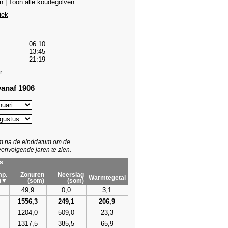
n
|
Toon alle koudegolven
iek
06:10
13:45
21:19
r
anaf 1906
um na de einddatum om de
envolgende jaren te zien.
s
p.
Zonuren
Neerslag
Warmtegetal
)▼
(som)
(som)
49,9
0,0
3,1
1556,3
249,1
206,9
1204,0
509,0
23,3
1317,5
385,5
65,9