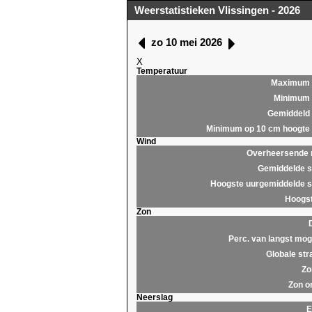
Weerstatistieken Vlissingen - 2026
zo 10 mei 2026
X
Temperatuur
Maximum
Minimum
Gemiddeld
Minimum op 10 cm hoogte
Wind
Overheersende r
Gemiddelde s
Hoogste uurgemiddelde s
Hoogst
Zon
Perc. van langst moge
Globale str
Zo
Zon o
Neerslag
E