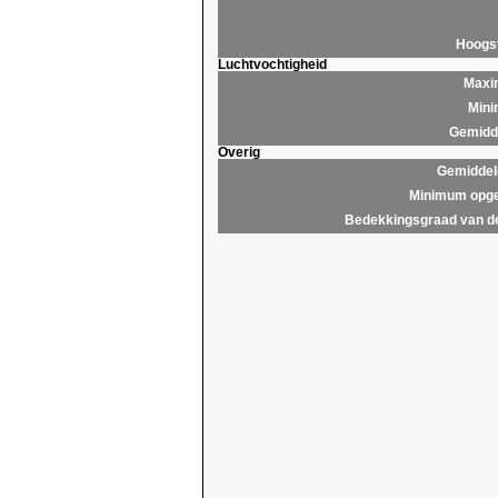
Hoogs
Luchtvochtigheid
Maxim
Mini
Gemidde
Overig
Gemiddel
Minimum opge
Bedekkingsgraad van d