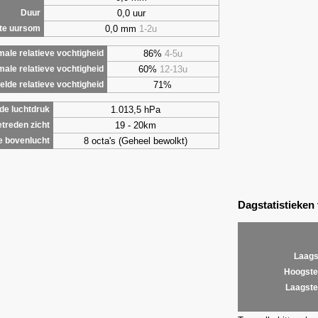
0,0 uur
Duur
0,0 mm
1-2u
te uursom
86%
4-5u
ale relatieve vochtigheid
60%
12-13u
male relatieve vochtigheid
71%
lde relatieve vochtigheid
1.013,5 hPa
de luchtdruk
19 - 20km
treden zicht
8 octa's (Geheel bewolkt)
e bovenlucht
Dagstatistieken
Laags
Hoogste
Laagste