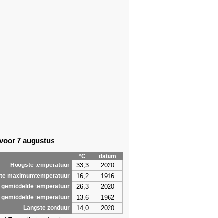
 voor 7 augustus
°C
datum
33,3
2020
Hoogste temperatuur
16,2
1916
te maximumtemperatuur
26,3
2020
 gemiddelde temperatuur
13,6
1962
 gemiddelde temperatuur
14,0
2020
Langste zonduur