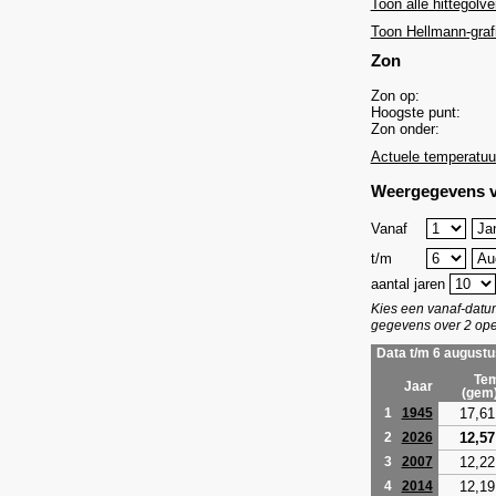
Toon alle hittegolve
Toon Hellmann-graf
Zon
Zon op:
Hoogste punt:
Zon onder:
Actuele temperatuu
Weergegevens v
Vanaf
t/m
aantal jaren
Kies een vanaf-dat
gegevens over 2 ope
Data t/m 6 augustu
Tem
Jaar
(gem
17,61
1
1945
12,57
2
2026
12,22
3
2007
12,19
4
2014