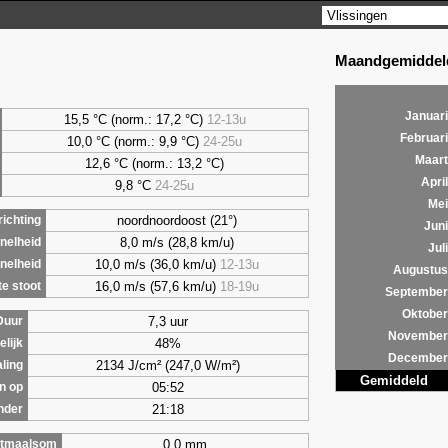
Maandgemiddeld
Januari
15,5 °C (norm.: 17,2 °C)
12-13u
Februari
10,0 °C (norm.: 9,9 °C)
24-25u
Maart
12,6 °C (norm.: 13,2 °C)
April
9,8
°C
24-25u
Mei
noordnoordoost (21°)
ichting
Juni
8,0 m/s (28,8 km/u)
nelheid
Juli
10,0 m/s (36,0 km/u)
12-13u
nelheid
Augustus
16,0 m/s (57,6 km/u)
18-19u
e stoot
September
Oktober
7,3 uur
Duur
November
48%
lijk
December
2134 J/cm² (247,0 W/m²)
aling
Gemiddeld
05:52
n op
21:18
nder
0,0 mm
tmaalsom